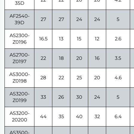
35D
AF2540-
27
27
24
24
5
39D
AS2300-
16.5
13
15
12
2.6
Z0196
AS2700-
22
18
20
16
3.5
Z0197
AS3000-
28
22
25
20
4.6
Z0198
AS3200-
33
26
30
24
5
Z0199
AS3200-
44
35
40
32
6.4
20200
AS3500-