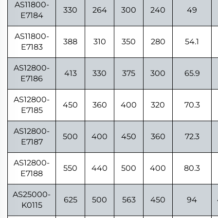
AS11800-
330
264
300
240
49
E7184
AS11800-
388
310
350
280
54.1
E7183
AS12800-
413
330
375
300
65.9
E7186
AS12800-
450
360
400
320
70.3
E7185
AS12800-
500
400
450
360
72.3
E7187
AS12800-
550
440
500
400
80.3
E7188
AS25000-
625
500
563
450
94
K0115