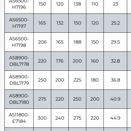
AS6500-
150
120
138
110
23
H7196
AS6500-
165
132
150
120
25.2
H7197
AS6500-
206
165
188
150
29.5
H7198
AS8900-
220
176
200
160
32.8
DBL7178
AS8900-
250
200
225
180
36.8
DBL7179
AS8900-
275
220
250
200
40.9
DBL7180
AS11800-
300
240
275
220
44.9
E7184