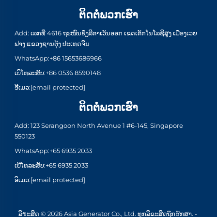
ຕິດຕໍ່ພວກເຮົາ
Add: ເລກທີ່ 4616 ຖະໜົນຊຶງລີຕາເວັນອອກ ເຂດເຕັກໂນໂລຊີສູງ ເມືອງເວຍ
ຟາງ ແຂວງຊານຕຸ້ງ ປະເທດຈີນ
WhatsApp:
+86 15653686966
ເບີໂທລະສັບ:
+86 0536 8590148
ອີເມວ:
[email protected]
ຕິດຕໍ່ພວກເຮົາ
Add: 123 Serangoon North Avenue 1 #6-145, Singapore
550123
WhatsApp:
+65 6935 2033
ເບີໂທລະສັບ:
+65 6935 2033
ອີເມວ:
[email protected]
ລິขະສິດ © 2026 Asia Generator Co., Ltd. ທຸກລິຂະສິດຖືກຮັກສາ. -