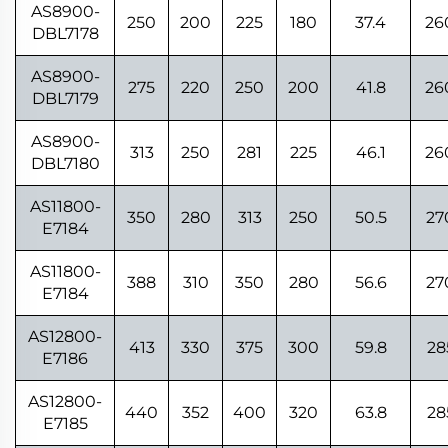
AS8900-
250
200
225
180
37.4
26
DBL7178
AS8900-
275
220
250
200
41.8
26
DBL7179
AS8900-
313
250
281
225
46.1
26
DBL7180
AS11800-
350
280
313
250
50.5
27
E7184
AS11800-
388
310
350
280
56.6
27
E7184
AS12800-
413
330
375
300
59.8
28
E7186
AS12800-
440
352
400
320
63.8
28
E7185