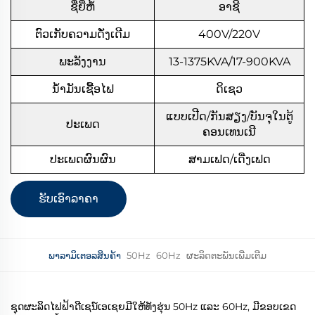
ຊື່ຍີ່ຫໍ້
ອາຊີ
ຕົວເກັບຄວາມດັ່ງເດີມ
400V/220V
ພະລັງງານ
13-1375KVA/17-900KVA
ນໍ້າມັນເຊື້ອໄຟ
ດິເຊວ
ແບບເປີດ/ກັນສຽງ/ບັນຈຸໃນຕູ້
ປະເພດ
ຄອນເທນເນີ
ປະເພດຜົນຜົນ
ສາມເຟດ/ເດີ່ງເຟດ
ຮັບເອົາລາຄາ
ພາລາມິເຕອລສິນຄ້າ
50Hz
60Hz
ຜະລິດຕະພັນເພີ່ມເຕີມ
ຊຸດຜະລິດໄຟຟ້າດີເຊນ໌ເອເຊຍມີໃຫ້ທັງຮຸ່ນ 50Hz ແລະ 60Hz, ມີຂອບເຂດ