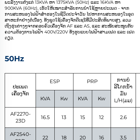
ພະລັງງານຕั้ງແຕ່ 13KVA ຫາ 1375KVA (50Hz) ແລະ 16KVA ຫາ
900KVA (60Hz), ເຮັດໃຫ້ເໝາະສຳລັບການນໍາໃຊ້ຫຼາຍປະເພດ - ຈາກ
ການສະຫນອງໄຟຟ້າສໍາຮອງໃນຊີວິດປະຈໍາວັນ ໄປຫາການສະຫນອງໃນອຸດ
ສາຫະກໍາຢ່າງຕໍ່ເນື່ອງ. ທັງຊຸດໃຊ້ເຄື່ອງຈັກດີເຊນ໌ທີ່ມີປະສິດທິພາບສູງ, ລວມ
ເຖິງຮຸ່ນຕ່າງໆຈາກຄອບຄົວເຄື່ອງຈັກ AF ແລະ AS, ແລະ ສະໜັບສະໜູນກັບ
ຄວາມຕ້ອງການໄຟຟ້າ 400V/220V ທັງຮູບແບບໄຟຟ້າສາມເຟດ ແລະ ເຟດ
ດຽວ.
50Hz
ການບໍ
ESP
PRP
ປະເພດ
ລິໂภກນ້ຳ
ເຄື່ອງຈັກ
ມັນ
KVA
Kw
KVA
Kw
L/H(ມມ)
AF2270-
16.5
13
15
12
2.6
23D
AF2540-
22
18
20
16
3.5