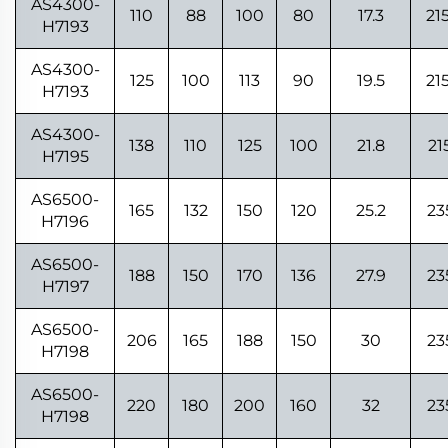
AS4300-
110
88
100
80
17.3
21
H7193
AS4300-
125
100
113
90
19.5
21
H7193
AS4300-
138
110
125
100
21.8
21
H7195
AS6500-
165
132
150
120
25.2
23
H7196
AS6500-
188
150
170
136
27.9
23
H7197
AS6500-
206
165
188
150
30
23
H7198
AS6500-
220
180
200
160
32
23
H7198