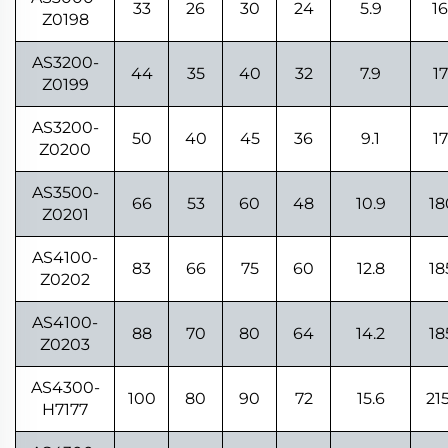
33
26
30
24
5.9
1
Z0198
AS3200-
44
35
40
32
7.9
1
Z0199
AS3200-
50
40
45
36
9.1
1
Z0200
AS3500-
66
53
60
48
10.9
18
Z0201
AS4100-
83
66
75
60
12.8
18
Z0202
AS4100-
88
70
80
64
14.2
18
Z0203
AS4300-
100
80
90
72
15.6
21
H7177