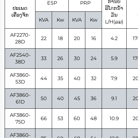
ການບໍ
ESP
PRP
ປະເພດ
ລິໂภກນ້ຳ
ເຄື່ອງຈັກ
ມັນ
KVA
Kw
KVA
Kw
L/H(ມມ)
AF2270-
22
18
20
16
4.2
1
28D
AF2540-
33
26
30
24
5.9
1
38D
AF3860-
44
35
40
32
7.9
2
53D
AF3860-
50
40
45
36
9.1
2
61D
AF3860-
66
53
60
48
10.9
2
75D
AF3860-