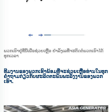
ພວກເຮົາຢູ່ທີ່ນີ້ເພື່ອຊ່ວຍເຫຼືອ ຢ່າລັງເລທີ່ຈະຕິດຕໍ່ພວກເຮົາໄດ້
ທຸກເວລາ
ທີມງານຂອງພວກເຮົາພ້ອມທີ່ຈະຊ່ວຍເຫຼືອທ່ານໃນທຸກ
ຄໍາຖາມກ່ຽວກັບຜະລິດຕະພັນພະລັງງານຂອງພວກ
ເຮົາ.