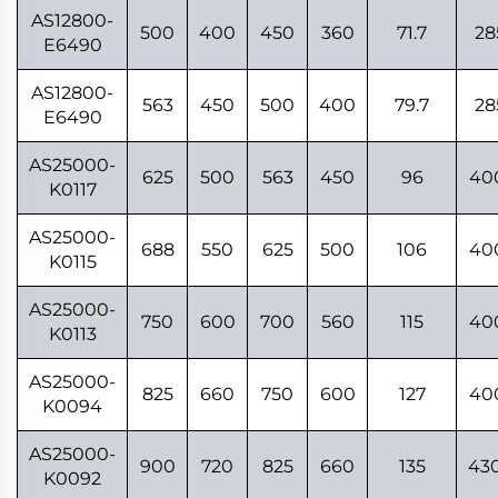
AS12800-
500
400
450
360
71.7
28
E6490
AS12800-
563
450
500
400
79.7
28
E6490
AS25000-
625
500
563
450
96
40
K0117
AS25000-
688
550
625
500
106
40
K0115
AS25000-
750
600
700
560
115
40
K0113
AS25000-
825
660
750
600
127
40
K0094
AS25000-
900
720
825
660
135
43
K0092