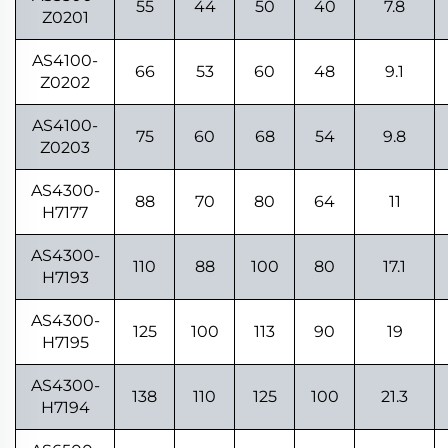
55
44
50
40
7.8
Z0201
AS4100-
66
53
60
48
9.1
Z0202
AS4100-
75
60
68
54
9.8
Z0203
AS4300-
88
70
80
64
11
H7177
AS4300-
110
88
100
80
17.1
H7193
AS4300-
125
100
113
90
19
H7195
AS4300-
138
110
125
100
21.3
H7194