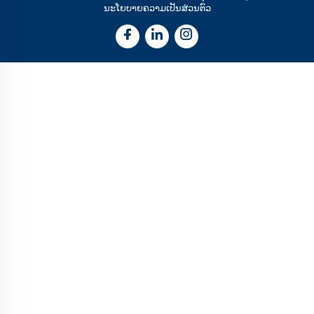
ນະໂຍບາຍຄວາມເປັນສ່ວນຕົວ