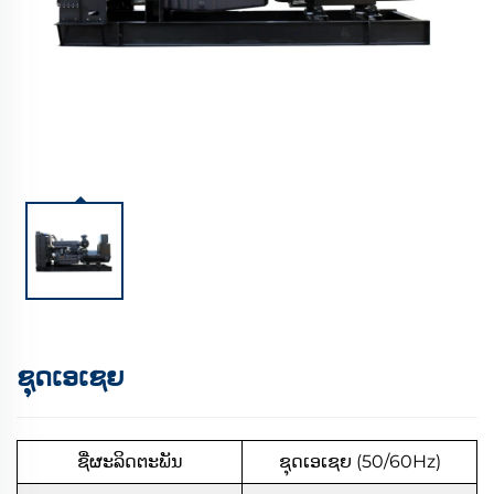
ຊຸດເອເຊຍ
ຊື່ຜະລິດຕະພັນ
ຊຸດເອເຊຍ (50/60Hz)