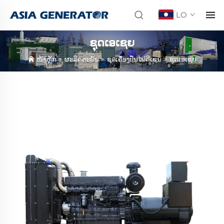
LO
ຊຸດເອເຊຍ
ໜ້າຫຼັກ
>
ຜະລິດຕະພັນ
>
ຊุดເຄື່ອງປັ່ນໄຟດີເຊນ
>
ຊຸດເອເຊຍ