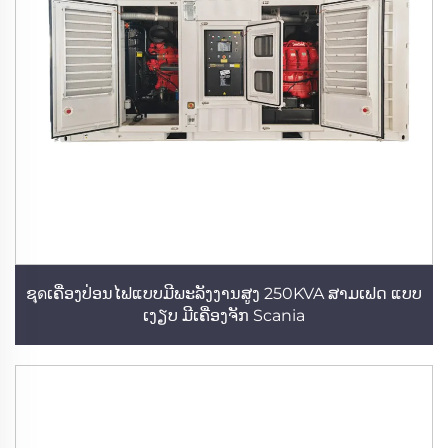
ຊุดເຄື່ອງປ່ອນໄຟແບບມີພະລັງງານສູງ 250KVA ສາມເຟດ ແບບ
ເງຽບ ມີເຄື່ອງຈັກ Scania