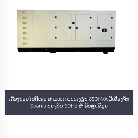
ເຄື່ອງປ່ອນໄຟດີເຊວ ສາມເຟດ ແບບເງຽບ 650KVA ມີເຄື່ອງຈັກ
Scania ປະຈຸບັນ 60Hz ສຳລັບສູນຂໍ້ມູນ