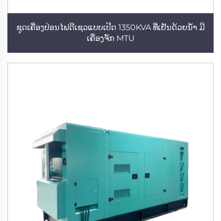
ຊຸດເຄື່ອງປ່ອນໄຟດີເຊວແບບເປີດ 1350KVA ທີ່ເຢັນດ້ວຍນ້ຳ ມີ
ເຄື່ອງຈັກ MTU