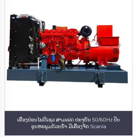
ເຄື່ອງປ່ອນໄຟດີເຊວ ສາມເຟດ ປະຈຸບັນ 50/60Hz ປັບ
ອຸນຫະພູມດ້ວຍນ້ຳ ມີເຄື່ອງຈັກ Scania