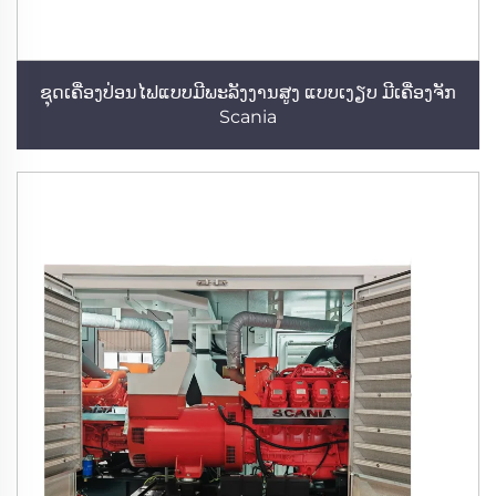
ຊຸດເຄື່ອງປ່ອນໄຟແບບມີພະລັງງານສູງ ແບບເງຽບ ມີເຄື່ອງຈັກ
Scania