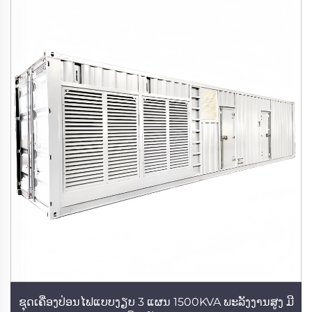
ຊຸດເຄື່ອງປ່ອນໄຟແບບງຽບ 3 ແຜນ 1500KVA ພະລັງງານສູງ ມີ