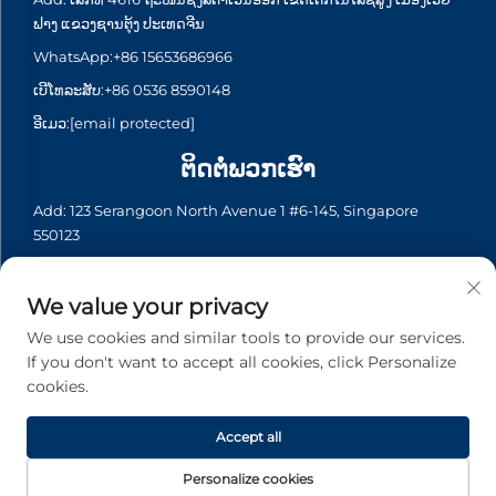
ຟາງ ແຂວງຊານຕຸ້ງ ປະເທດຈີນ
WhatsApp:
+86 15653686966
ເບີໂທລະສັບ:
+86 0536 8590148
ອີເມວ:
[email protected]
ຕິດຕໍ່ພວກເຮົາ
Add: 123 Serangoon North Avenue 1 #6-145, Singapore
550123
WhatsApp:
+65 6935 2033
ເບີໂທລະສັບ:
+65 6935 2033
We value your privacy
ອີເມວ:
[email protected]
We use cookies and similar tools to provide our services.
If you don't want to accept all cookies, click Personalize
cookies.
ລິขະສິດ © 2026 Asia Generator Co., Ltd. ທຸກລິຂະສິດຖືກຮັກສາ. -
ນະໂຍບາຍຄວາມເປັນສ່ວນຕົວ
Accept all
Personalize cookies