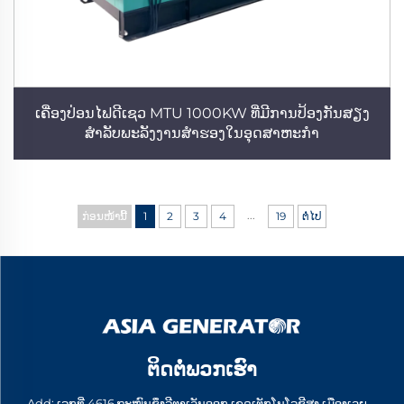
ເຄື່ອງປ່ອນໄຟດີເຊວ MTU 1000KW ທີ່ມີການປ້ອງກັນສຽງ
ສຳລັບພະລັງງານສຳຮອງໃນອຸດສາຫະກຳ
...
ກ່ອນໜ້ານີ້
1
2
3
4
19
ຕໍ່ໄປ
ຕິດຕໍ່ພວກເຮົາ
Add: ເລກທີ່ 4616 ຖະໜົນຊຶງລີຕາເວັນອອກ ເຂດເຕັກໂນໂລຊີສູງ ເມືອງເວຍ