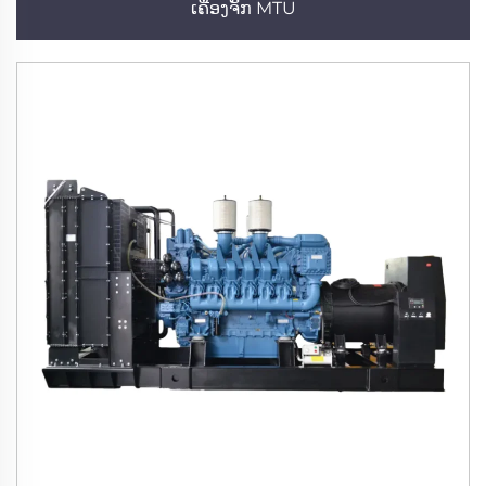
ເຄື່ອງຈັກ MTU