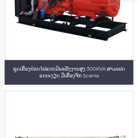
ຊຸດເຄື່ອງປ່ອນໄຟແບບມີພະລັງງານສູງ 300KVA ສາມເຟດ
ແບບເງຽບ ມີເຄື່ອງຈັກ Scania