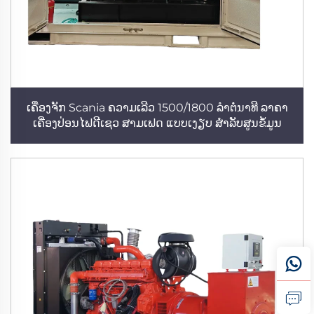
ເຄື່ອງຈັກ Scania ຄວາມເລີວ 1500/1800 ລຳຕໍ່ນາທີ ລາຄາ
ເຄື່ອງປ່ອນໄຟດີເຊວ ສາມເຟດ ແບບເງຽບ ສຳລັບສູນຂໍ້ມູນ