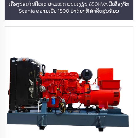
ເຄື່ອງປ່ອນໄຟດີເຊວ ສາມເຟດ ແບບເງຽບ 650KVA ມີເຄື່ອງຈັກ
Scania ຄວາມເລີວ 1500 ລຳຕໍ່ນາທີ ສຳລັບສູນຂໍ້ມູນ