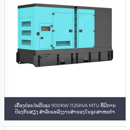
ເຄື່ອງປ່ອນໄຟດີເຊວ 900KW 1125KVA MTU ທີ່ມີການ
ປ້ອງກັນສຽງ ສຳລັບພະລັງງານສຳຮອງໃນອຸດສາຫະກຳ