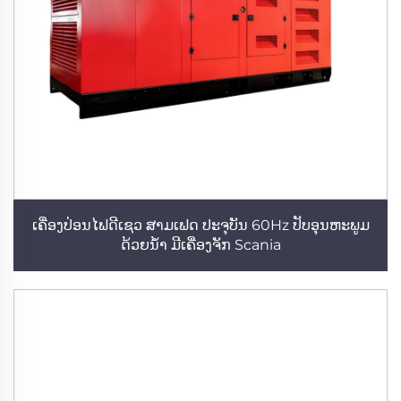
ເຄື່ອງປ່ອນໄຟດີເຊວ ສາມເຟດ ປະຈຸບັນ 60Hz ປັບອຸນຫະພູມ
ດ້ວຍນ້ຳ ມີເຄື່ອງຈັກ Scania