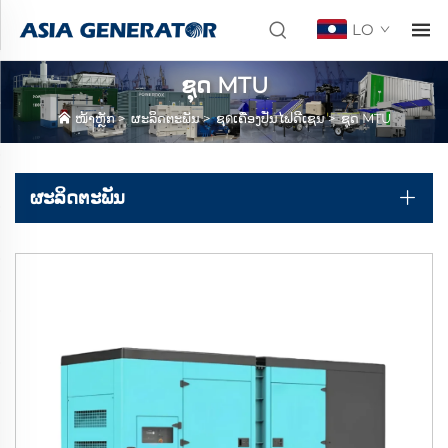
LO
ຊຸດ MTU
ໜ້າຫຼັກ
>
ຜະລິດຕະພັນ
>
ຊุดເຄື່ອງປັ່ນໄຟດີເຊນ
>
ຊຸດ MTU
ຜະລິດຕະພັນ