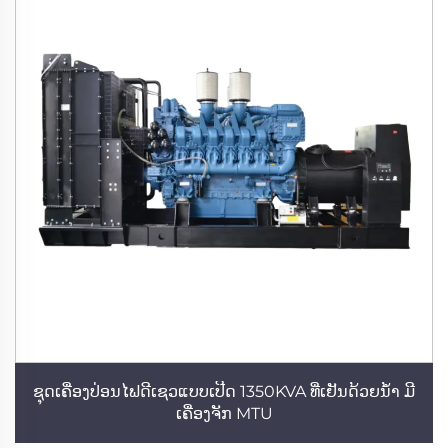
ຊຸດເຄື່ອງປ່ອນໄຟດີເຊວແບບເປີດ 1350KVA ທີ່ເຢັນດ້ວຍນ້ຳ ມີ
ເຄື່ອງຈັກ MTU