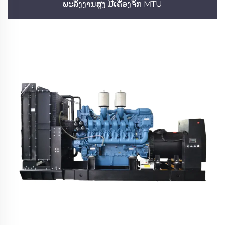
ພະລັງງານສູງ ມີເຄື່ອງຈັກ MTU