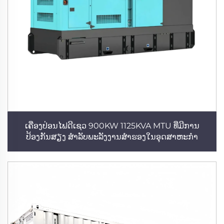
ເຄື່ອງປ່ອນໄຟດີເຊວ 900KW 1125KVA MTU ທີ່ມີການ
ປ້ອງກັນສຽງ ສຳລັບພະລັງງານສຳຮອງໃນອຸດສາຫະກຳ