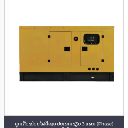
ຊຸດເຄື່ອງປ່ອນໄຟດີເຊວ ປະເພດເງຽບ 3 ແຜນ (Phase)