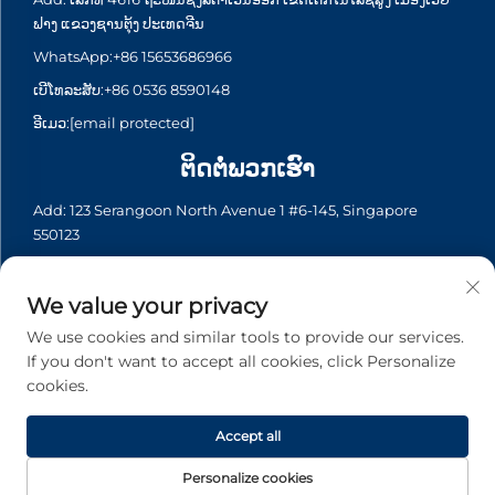
ຟາງ ແຂວງຊານຕຸ້ງ ປະເທດຈີນ
WhatsApp:
+86 15653686966
ເບີໂທລະສັບ:
+86 0536 8590148
ອີເມວ:
[email protected]
ຕິດຕໍ່ພວກເຮົາ
Add: 123 Serangoon North Avenue 1 #6-145, Singapore
550123
WhatsApp:
+65 6935 2033
ເບີໂທລະສັບ:
+65 6935 2033
We value your privacy
ອີເມວ:
[email protected]
We use cookies and similar tools to provide our services.
If you don't want to accept all cookies, click Personalize
cookies.
ລິขະສິດ © 2026 Asia Generator Co., Ltd. ທຸກລິຂະສິດຖືກຮັກສາ. -
ນະໂຍບາຍຄວາມເປັນສ່ວນຕົວ
Accept all
Personalize cookies