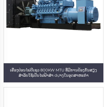
ເຄື່ອງປ່ອນໄຟດີເຊວ 800KW MTU ທີ່ມີການປ້ອງກັນສຽງ
ສຳລັບໃຊ້ເປັນໄຟຟ້າສຳ dựາງໃນອຸດສາຫະກຳ