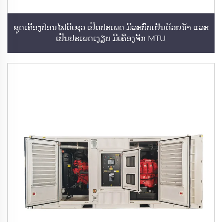
ຊຸດເຄື່ອງປ່ອນໄຟດີເຊວ ເປີດປະເພດ ມີລະບົບເຢັນດ້ວຍນ້ຳ ແລະ
ເປັນປະເພດເງຽບ ມີເຄື່ອງຈັກ MTU