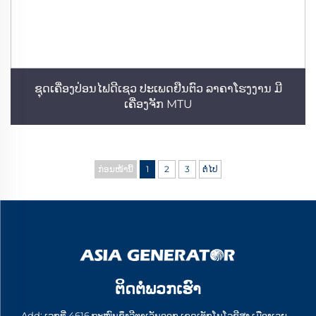
ຊຸດເຄື່ອງປ່ອນໄຟດີເຊວ ປະເພດຢືນຕົວ ລາຄາໂຮງງານ ມີ
ເຄື່ອງຈັກ MTU
ກ່ອນໜ້ານີ້
1
2
3
ຕໍ່ໄປ
ຕິດຕໍ່ພວກເຮົາ
Add: ເລກທີ່ 4616 ຖະໜົນຊຶງລີຕາເວັນອອກ ເຂດເຕັກໂນໂລຊີສູງ ເມືອງເວຍ