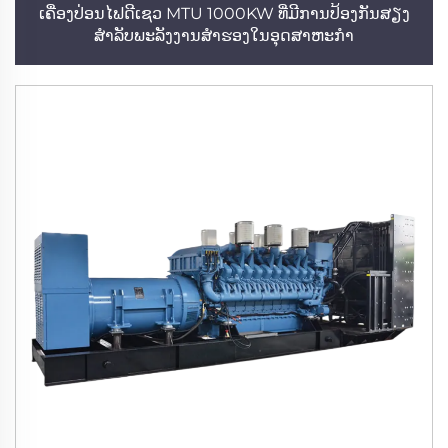
ເຄື່ອງປ່ອນໄຟດີເຊວ MTU 1000KW ທີ່ມີການປ້ອງກັນສຽງ
ສຳລັບພະລັງງານສຳຮອງໃນອຸດສາຫະກຳ