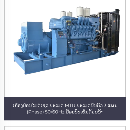
ເຄື່ອງປ່ອນໄຟດີເຊວ ປະເພດ MTU ປະເພດຢືນຕົວ 3 ແຜນ
(Phase) 50/60Hz ມີລະບົບເຢັນດ້ວຍນ້ຳ