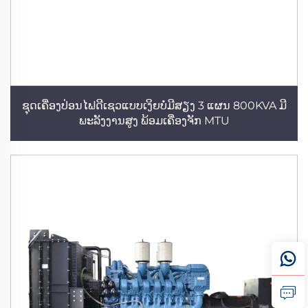
ຊຸດເຄື່ອງປ່ອນໄຟດີເຊວແບບເງິຍບໍ່ມີສຽງ 3 ແຜນ 800KVA ມີ
ພະລັງງານສູງ ພ້ອມເຄື່ອງຈັກ MTU