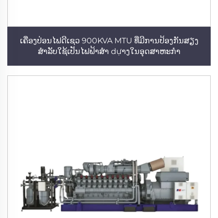
ເຄື່ອງປ່ອນໄຟດີເຊວ 900KVA MTU ທີ່ມີການປ້ອງກັນສຽງ
ສຳລັບໃຊ້ເປັນໄຟຟ້າສຳ dựາງໃນອຸດສາຫະກຳ