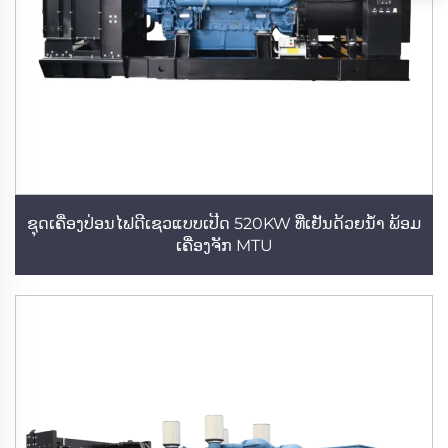
ຊຸດເຄື່ອງປ່ອນໄຟດີເຊວແບບເປີດ 520KW ທີ່ເຢັນດ້ວຍນ້ຳ ພ້ອມ
ເຄື່ອງຈັກ MTU