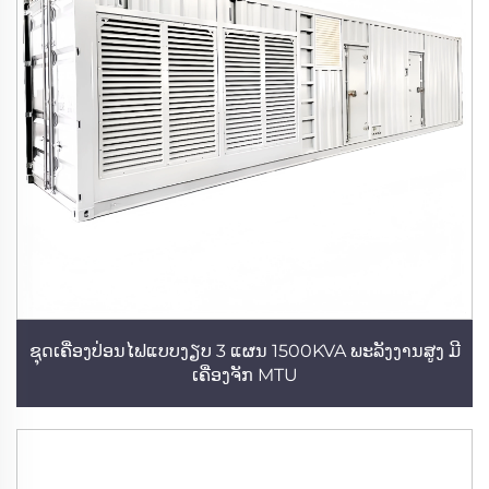
ຊຸດເຄື່ອງປ່ອນໄຟແບບງຽບ 3 ແຜນ 1500KVA ພະລັງງານສູງ ມີ
ເຄື່ອງຈັກ MTU