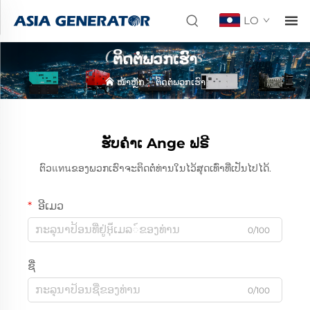
LO
ຕິດຕໍ່ພວກເຮົາ
ໜ້າຫຼັກ
>
ຕິດຕໍ່ພວກເຮົາ
ຮັບຄຳເ Ange ຟຣີ
ຕົວแทนຂອງພວກເຮົາຈະຕິດຕໍ່ທ່ານໃນໄວ້ສຸດເທົ່າທີ່ເປັນໄປໄດ້.
ອີເມວ
0/100
ຊື່
0/100