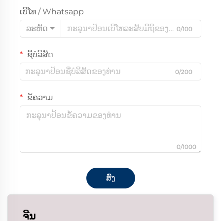
ເບີໂທ / Whatsapp
ລະຫັດ
0/100
ຊື່ບໍລິສັດ
0/200
ຂໍ້ຄວາມ
0/1000
ສົ່ງ
ຈີນ