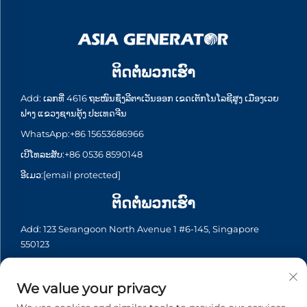
ຕິດຕໍ່ພວກເຮົາ
Add: ເລກທີ່ 4616 ຖະໜົນຊຶງລີຕາເວັນອອກ ເຂດເຕັກໂນໂລຊີສູງ ເມືອງເວຍ
ຟາງ ແຂວງຊານຕຸ້ງ ປະເທດຈີນ
WhatsApp:
+86 15653686966
ເບີໂທລະສັບ:
+86 0536 8590148
ອີເມວ:
[email protected]
ຕິດຕໍ່ພວກເຮົາ
Add: 123 Serangoon North Avenue 1 #6-145, Singapore
550123
WhatsApp:
+65 6935 2033
ເບີໂທລະສັບ:
+65 6935 2033
We value your privacy
ອີເມວ:
[email protected]