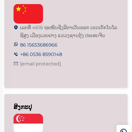
ເລກທີ່ 4616 ຖະໜົນຊຶງລີຕາເວັນອອກ ເຂດເຕັກໂນໂລ

ຊີສູງ ເມືອງເວຍຟາງ ແຂວງຊານຕຸ້ງ ປະເທດຈີນ
86 15653686966
+86 0536 8590148

[email protected]

ສິງກະປຸ