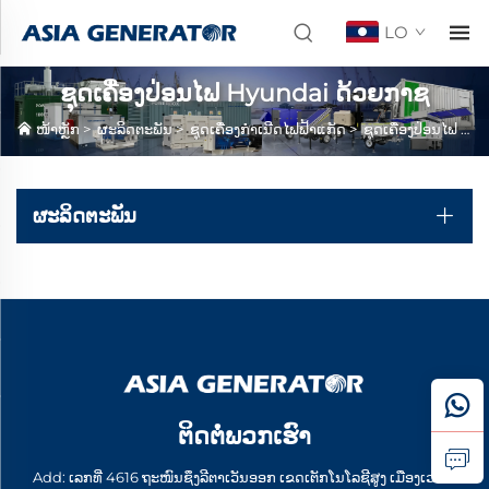
LO
ຊຸດເຄື່ອງປ່ອນໄຟ Hyundai ດ້ວຍກາຊ
ໜ້າຫຼັກ
>
ຜະລິດຕະພັນ
>
ຊຸດເຄື່ອງກໍາເນີດໄຟຟ້າແກັດ
>
ຊຸດເຄື່ອງປ່ອນໄຟ Hyundai ດ້ວຍກາຊ
ຜະລິດຕະພັນ
ຕິດຕໍ່ພວກເຮົາ
Add: ເລກທີ່ 4616 ຖະໜົນຊຶງລີຕາເວັນອອກ ເຂດເຕັກໂນໂລຊີສູງ ເມືອງເວຍ