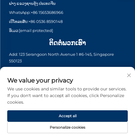
ຟາງ ແຂວງຊານຕຸ້ງ ປະເທດຈີນ
WhatsApp:
+86 15653686966
ເບີໂທລະສັບ:
+86 0536 8590148
ອີເມວ:
[email protected]
ຕິດຕໍ່ພວກເຮົາ
Add: 123 Serangoon North Avenue 1 #6-145, Singapore
550123
WhatsApp:
+65 6935 2033
ເບີໂທລະສັບ:
+65 6935 2033
We value your privacy
ອີເມວ:
[email protected]
We use cookies and similar tools to provide our services.
If you don't want to accept all cookies, click Personalize
cookies.
ລິขະສິດ © 2026 Asia Generator Co., Ltd. ທຸກລິຂະສິດຖືກຮັກສາ. -
ນະໂຍບາຍຄວາມເປັນສ່ວນຕົວ
Accept all
Personalize cookies