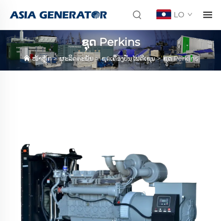
LO
ຊຸດ Perkins
ໜ້າຫຼັກ
>
ຜະລິດຕະພັນ
>
ຊุดເຄື່ອງປັ່ນໄຟດີເຊນ
>
ຊຸດ Perkins