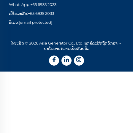
WhatsApp:
+65 6935 2033
ເບີໂທລະສັບ:
+65 6935 2033
ອີເມວ:
[email protected]
ລິขະສິດ © 2026 Asia Generator Co., Ltd. ທຸກລິຂະສິດຖືກຮັກສາ. -
ນະໂຍບາຍຄວາມເປັນສ່ວນຕົວ