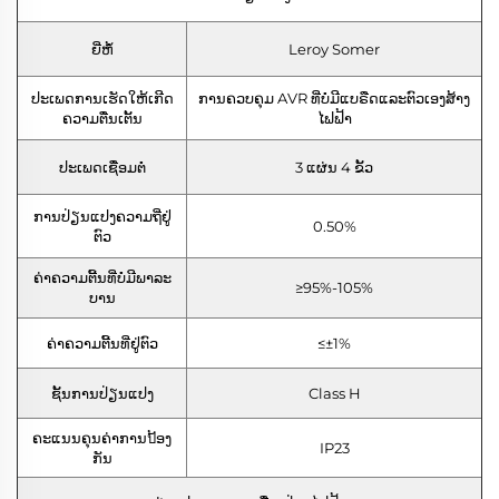
ຍີ່ຫໍ້
Leroy Somer
ປະເພດການເຮັດໃຫ້ເກີດ
ການຄວບຄຸມ AVR ທີ່ບໍ່ມີແບຣືດແລະຕົວເອງສ້າງ
ຄວາມຕື່ນເຕັ້ນ
ໄຟຟ້າ
ປະເພດເຊື່ອມຕໍ່
3 ແຜ່ນ 4 ຂັ້ວ
ການປ່ຽນແປງຄວາມຖີ່ຢູ່
0.50%
ຕົວ
ຄ່າຄວາມຕີ້ນທີ່ບໍ່ມີພາລະ
≥95%-105%
ບານ
ຄ່າຄວາມຕີ້ນທີ່ຢູ່ຕົວ
≤±1%
ຊັ້ນການປ່ຽນແປງ
Class H
ຄະແນນຄຸນຄ່າການป້ອງ
IP23
ກັນ