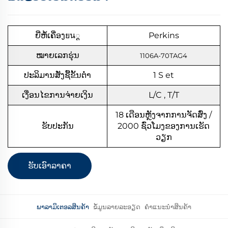
ຍີ່ຫໍ້ເຄື່ອງยน្ត
Perkins
ໝາຍເລກຮຸ່ນ
1106A-70TAG4
ປະລິມານສັ່ງຊື້ຂັ້ນຕ່ຳ
1
S
et
ເງື່ອນໄຂການຈ່າຍເງິນ
L/C , T/T
18 ເດືອນຫຼັງຈາກການຈັດສົ່ງ /
ຮັບປະກັນ
2000 ຊົ່ວໂມງຂອງການເຮັດ
ວຽກ
ຮັບເອົາລາຄາ
ພາລາມິເຕອລສິນຄ້າ
ຂໍ້ມູນລາຍລະອຽດ
ຄຳແນະນຳສິນຄ້າ