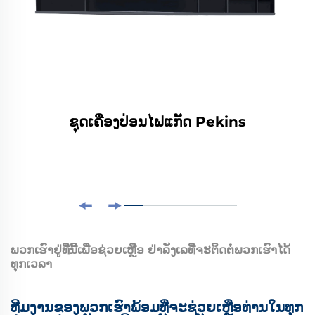
ຊຸດເຄື່ອງປ່ອນໄຟແກັດ Pekins
ພວກເຮົາຢູ່ທີ່ນີ້ເພື່ອຊ່ວຍເຫຼືອ ຢ່າລັງເລທີ່ຈະຕິດຕໍ່ພວກເຮົາໄດ້
ທຸກເວລາ
ທີມງານຂອງພວກເຮົາພ້ອມທີ່ຈະຊ່ວຍເຫຼືອທ່ານໃນທຸກ