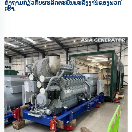
ຄໍາຖາມກ່ຽວກັບຜະລິດຕະພັນພະລັງງານຂອງພວກ
ເຮົາ.