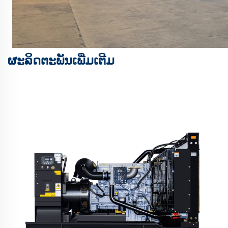
ຜະລິດຕະພັນເພີ່ມເຕີມ