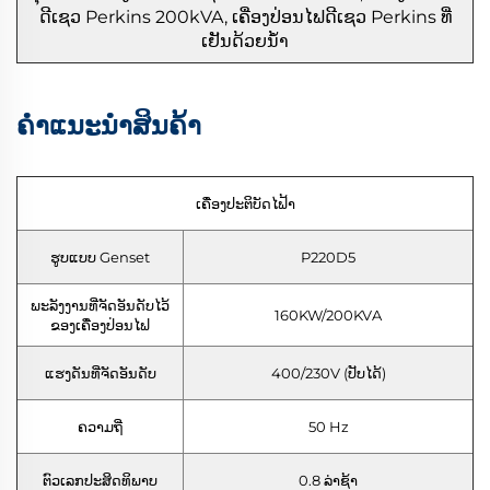
ດີເຊວ Perkins 200kVA, ເຄື່ອງປ່ອນໄຟດີເຊວ Perkins ທີ່
ເຢັນດ້ວຍນ້ຳ
ຄຳແນະນຳສິນຄ້າ
ເຄື່ອງປະຕິບັດໄຟ້າ
ຮູບແບບ Genset
P220D5
ພະລັງງານທີ່ຈັດອັນດັບໄວ້
160KW/200KVA
ຂອງເຄື່ອງປ່ອນໄຟ
ແຮງດັນທີ່ຈັດອັນດັບ
400/230V (ປັບໄດ້)
ຄວາມຖີ່
50 Hz
ຕົວເລກປະສິດທິພາບ
0.8 ລ່າຊ້າ