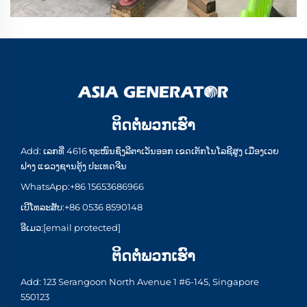
ຕິດຕໍ່ພວກເຮົາ
Add: ເລກທີ່ 4616 ຖະໜົນຊຶງລີຕາເວັນອອກ ເຂດເຕັກໂນໂລຊີສູງ ເມືອງເວຍ
ຟາງ ແຂວງຊານຕຸ້ງ ປະເທດຈີນ
WhatsApp:
+86 15653686966
ເບີໂທລະສັບ:
+86 0536 8590148
ອີເມວ:
[email protected]
ຕິດຕໍ່ພວກເຮົາ
Add: 123 Serangoon North Avenue 1 #6-145, Singapore
550123