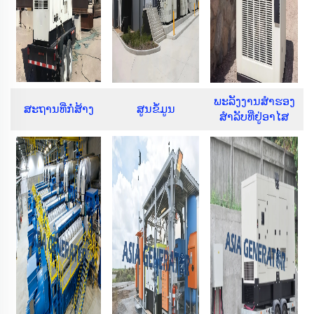
ພະລັງງານສຳຮອງ
ສະຖານທີ່ກໍ່ສ້າງ
ສູນຂໍ້ມູນ
ສຳລັບທີ່ຢູ່ອາໄສ