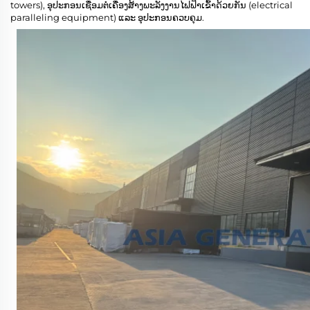
towers), ອຸປະກອນເຊື່ອມຕໍ່ເຄື່ອງສ້າງພະລັງງານໄຟຟ້າເຂົ້າດ້ວຍກັນ (electrical
paralleling equipment) ແລະ ອຸປະກອນຄວບຄຸມ.