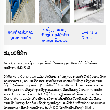
ພະລັງງານຂອງ
ການດຳເນີນງານ
Evens &
ເຄື່ອງປັ່ນໄຟສໍາລັບ
ອຸດສາຫະກຳ
Rentals
ການຂຸດຄົ້ນບໍ່ແຮ່
ຂໍ້ມູນບໍລິສັດ
Asia Generator - ຜູ້ຮ່ວມທຸລະກິດທົ່ວໂລກຂອງທ່ານສຳລັບວິທີແກ້ໄຂດ້ານ
ພະລັງງານທີ່ເຊື່ອຖືໄດ້
ບໍລິສັດ Asia Generator ແມ່ນເປັນວິສາຫະກິດຫຼາຍປະເທດທີ່ເຊີ່ງຊ່ຽວຊານດ້ານ
ການອອກແບບ, ການຜະລິດ ແລະ ການຈັດຈຳຫນ່າຍລະບົບສ້າງພະລັງງານ ແລະ
ວິທີແກ້ໄຂດ້ານພະລັງງານຂັ້ນສູງ. ບໍລິສັດນີ້ມີຄວາມສາມາດໃນການອອກແບບ ແລະ
ຜະລິດອຸປະກອນເຄື່ອງສ້າງພະລັງງານແບບມໍດູນດ້ວຍຕົວເອງ, ມີແຖວການຜະລິດ
ອັດຕະໂນມັດ ແລະ ທີມງານ R&D ທີ່ມີຄວາມຊ່ຽວຊານ. ຜະລິດຕະພັນຂອງ Asia
Generator ລວມເຖິງ ເຄື່ອງສ້າງພະລັງງານໄຟຟ້າທີ່ຂັບເຄື່ອນດ້ວຍນ້ຳມັນດີເຊວ
ແລະ ນ້ຳມັນທາງເລືອກອື່ນ, ເຄື່ອງສ້າງພະລັງງານໄຟຟ້າທີ່ຂັບເຄື່ອນດ້ວຍກຳມະສານ
ທຳມະຊາດ, ເຄື່ອງສ້າງພະລັງງານໄຟຟ້າ DC, ໂຄງສ້າງສີ່ງເຄື່ອງສູງ (light