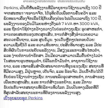
ລາຍລະອຽດຜະລິດຕະພັນ
ຜະລິດຕະພັນເພີ່ມເຕີມ
Perkins, ເປັນຍີ່ຫໍ້ພະລັງງານທີ່ມີອາຍຸການໃຊ້ງານມາເຖິງ 100 ປີ
ຈາກສະຫະราชອານາຈັກ, ໄດ້ອຸທິດຕົວເພື່ອການຄົ້ນຄວ້າ ແລະ
ພັດທະນາເຄື່ອງຈັກເພື່ອໃຊ້ກັບເຄື່ອງປ່ອນໄຟເປັນເວລາເຖິງ 100 ປີ.
ພະລັງງານຂອງມັນມີໄລຍະຫ່າງຕັ້ງແຕ່ 7 kVA ຫາ 3000 kVA,
ແລະ ຖືກນຳໃຊ້ຢ່າງກວ້າງຂວາງໃນບ່ອນຕ່າງໆເຊັ່ນ: ອຸດສາຫະກຳ,
ການຕອບສະຫນອງເຫດສຸກເສີນ, ການກໍ່ສ້າງສິ່ງອຳນວຍຄວາມ
ສະດວກພື້ນຖານ, ແລະ ສູນຂໍ້ມູນ. ຈຸດເດັ່ນຫຼັກໆປະກອບດ້ວຍ:
ຄວາມເຊື່ອຖືໄດ້ ແລະ ຄວາມທົນທານ, ປະສິດທິພາບສູງ ແລະ ມີປະ
ສິດທິຜົນໃນການປະຢັດພະລັງງານ, ມີສຽງແລະການສັ່ນໄຫວຕ່ຳ,
ແລະ ງ່າຍຕໍ່ການບໍາຮັກສາ. ມັນມີຄວາມສາມາດເລີ່ມຕົ້ນຢ່າງໄວວ່າ
ໃນສະພາບອຸນຫະພູມຕ່ຳ, ບໍລິໂພກນ້ຳມັນຕ່ຳ, ອາຍຸການໃຊ້ງານ
ຍາວ, ແລະ ເໝາະສົມສຳລັບສະພາບການທີ່ຮຸນແຮງເຊັ່ນ: ສະຖານທີ່
ທີ່ມີຄວາມສູງ, ມີຝຸ່ນຫຼາຍ, ເຢັນຈົດ, ແລະ ຮ້ອນຈົດ. ມັນເຂົ້າກັນໄດ້ດີ
ກັບບ່ອນໃຊ້ງານຕ່າງໆເຊັ່ນ: ການຜະລິດອຸດສາຫະກຳ, ການສຳຮອງ
ເພື່ອເຫດສຸກເສີນ, ແລະ ການກໍ່ສ້າງນອກບ້ານ, ແລະ ມີການ
ຮັບປະກັນຈາກສະຖານທີ່ບໍລິການທົ່ວໂລກ. ມັນເປັນທາງເລືອກທີ່ດີ
ທີ່ສຸດສຳລັບສະຖານະການທີ່ຕ້ອງການພະລັງງານສູງ.
ເບິ່ງຮູບແບບຊຸດ Perkins