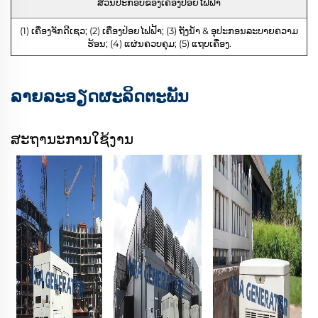
ສ່ວນປະກອບຂອງເຄື່ອງປ່ອຍໄຟຟ້າ
(1) ເຄື່ອງຈັກດີເຊວ; (2) ເຄື່ອງປ່ອຍໄຟຟ້າ; (3) ຖັງນ້ຳ & ອຸປະກອນລະບາຍຄວາມ
ຮ້ອນ; (4) ແຜ່ນຄວບຄຸມ; (5) ແຖບເຄື່ອງ.
ລາຍລະອຽດຜະລິດຕະພັນ
ສະຖານະການໃຊ້ງານ