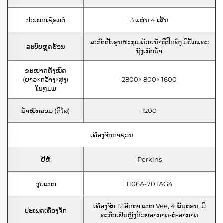
ປະເພດເຊື່ອມຕໍ່
3 ແຜ່ນ 4 ເສັ້ນ
ລະບົບປັບອຸນຫະພູມດ້ວຍນ້ຳທີ່ປິດລົງ ມີປັ້ມແລະ
ລະບົບຫຼຸດຮ້ອນ
ຖັງເກັບນ້ຳ
ຂະໜາດທັງໝົດ
(ຍາວ×ກວ້າງ×ສູງ)
2800× 800× 1600
ໃນໆມມ
ນ້ຳໜັກລວມ (ກິໂລ)
1200
ເຄື່ອງຈັກກາຊວນ
ຍີ່ຫໍ້
Perkins
ຮູບແບບ
1106A-70TAG4
ເຄື່ອງຈັກ 12 ອັດຕາ ແບບ Vee, 4 ຂັ້ນຕອນ, ມີ
ປະເພດເຄື່ອງຈັກ
ລະບົບເຢັນຫຼັງດ້ວຍອາກາດ-ຕໍ່-ອາກາດ