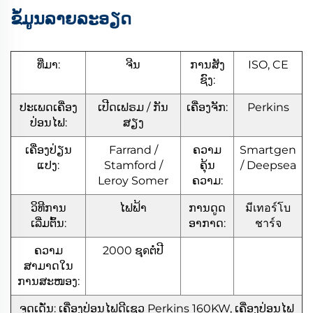
ຂໍ້ມູນລາຍລະອຽດ
ທີ່ມາ:
ຈີນ
ການສັງ
ISO, CE
ຊົງ:
ປະເພດເຄື່ອງ
ເປີດເຟຣມ / ກັນ
ເຄື່ອງຈັກ:
Perkins
ປ່ອນໄຟ:
ສຽງ
ເຄື່ອງປ່ຽນ
Farrand /
ຄວາມ
Smartgen
ແປງ:
Stamford /
ຄຸ້ນ
/ Deepsea
Leroy Somer
ຄວາມ:
ວິທີການ
ໄຟຟ້າ
ການດູດ
มีเทอร์โบ
ເລີ່ມຕົ້ນ:
ອາກາດ:
ชาร์จ
ຄວາມ
2000 ຊุดຕໍ່ປີ
ສາມາດໃນ
ການສະໜອງ:
ຈຸດເດັ່ນ: ເຄື່ອງປ່ອນໄຟດີເຊວ Perkins 160KW, ເຄື່ອງປ່ອນໄຟ