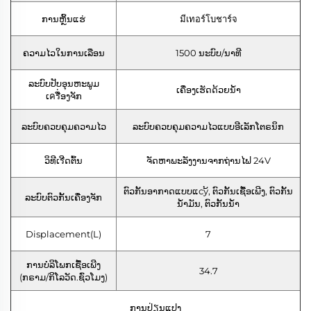
ການຫຼິ້ນແຮ່
มีเทอร์โบชาร์จ
ຄວາມໄວໃນການເລືອນ
1500 ນະບົບ/ນາທີ
ລະບົບປັບອຸນຫະພູມ
ເຄື່ອງເຮັດດ້ວຍນ້ໍາ
ເครື່ອງຈັກ
ລະບົບຄວບຄຸມຄວາມໄວ
ລະບົບຄວບຄຸມຄວາມໄວແບບອີເລັກໂຕຣນິກ
ວິທີເรີດຕົ້ນ
ຈັດຫາພະລັງງານຈາກຖ່ານໄຟ 24V
ຕົວກັ້ນອາກາດແບບແсу້, ຕົວກັ້ນເຊື້ອເພີງ, ຕົວກັ້ນ
ລະບົບຕົວກັ້ນເຄື່ອງຈັກ
ນ້ຳມັນ, ຕົວກັ້ນນ້ຳ
Displacement(L)
7
ການບໍລິໂພກເຊື້ອເພີງ
34.7
(ກຣາມ/ກິໂລວັດ.ຊົ່ວໂມງ)
ການປ່ຽນແປງ