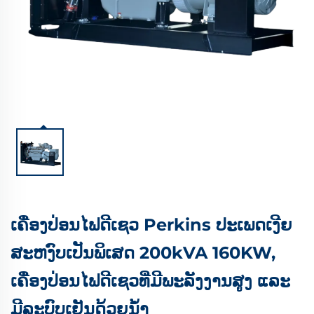
ເຄື່ອງປ່ອນໄຟດີເຊວ Perkins ປະເພດເງີຍ
ສະຫງົບເປັນພິເສດ 200kVA 160KW,
ເຄື່ອງປ່ອນໄຟດີເຊວທີ່ມີພະລັງງານສູງ ແລະ
ມີລະບົບເຢັນດ້ວຍນ້ຳ