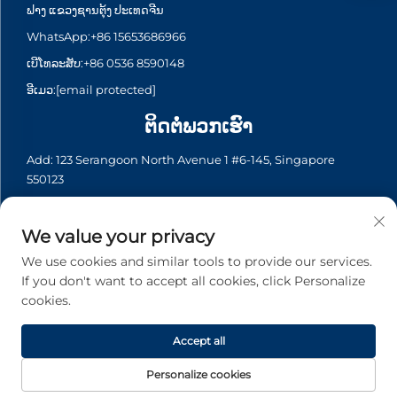
ຟາງ ແຂວງຊານຕຸ້ງ ປະເທດຈີນ
WhatsApp:
+86 15653686966
ເບີໂທລະສັບ:
+86 0536 8590148
ອີເມວ:
[email protected]
ຕິດຕໍ່ພວກເຮົາ
Add: 123 Serangoon North Avenue 1 #6-145, Singapore
550123
WhatsApp:
+65 6935 2033
ເບີໂທລະສັບ:
+65 6935 2033
We value your privacy
ອີເມວ:
[email protected]
We use cookies and similar tools to provide our services.
If you don't want to accept all cookies, click Personalize
cookies.
ລິขະສິດ © 2026 Asia Generator Co., Ltd. ທຸກລິຂະສິດຖືກຮັກສາ. -
ນະໂຍບາຍຄວາມເປັນສ່ວນຕົວ
Accept all
Personalize cookies