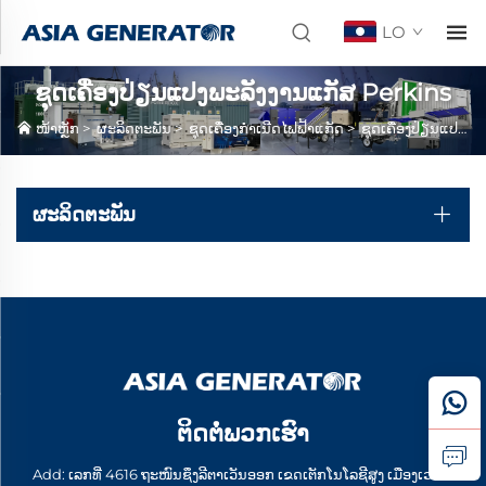
LO
ຊຸດເຄື່ອງປ່ຽນແປງພະລັງງານແກັສ Perkins
ໜ້າຫຼັກ
>
ຜະລິດຕະພັນ
>
ຊຸດເຄື່ອງກໍາເນີດໄຟຟ້າແກັດ
>
ຊຸດເຄື່ອງປ່ຽນແປງພະລັງງານແກັສ Perkins
ຜະລິດຕະພັນ
ຕິດຕໍ່ພວກເຮົາ
Add: ເລກທີ່ 4616 ຖະໜົນຊຶງລີຕາເວັນອອກ ເຂດເຕັກໂນໂລຊີສູງ ເມືອງເວຍ