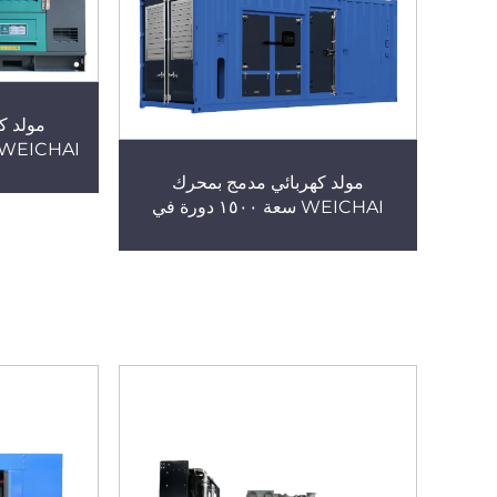
مولد ك
في ا
مولد كهربائي مدمج بمحرك
WEICHAI سعة ١٥٠٠ دورة في
الدقيقة و٤٠٠ كيلوواط للاستخدام في
المنشآت الإنشائية