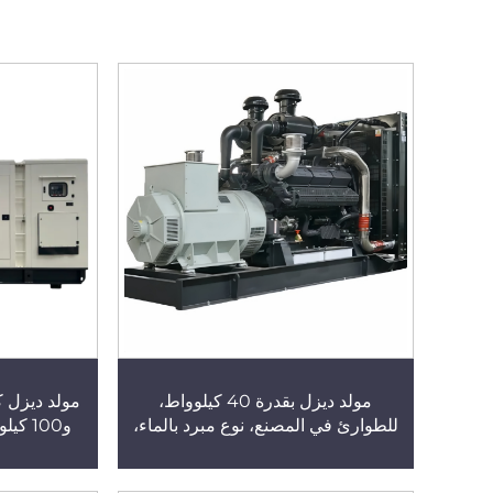
مولد ديزل بقدرة 40 كيلوواط،
للطوارئ في المصنع، نوع مبرد بالماء،
و100 
تبديد حراري عالي الكفاءة، طاقة
الدرجة الصن
متواصلة
التوازي، مول