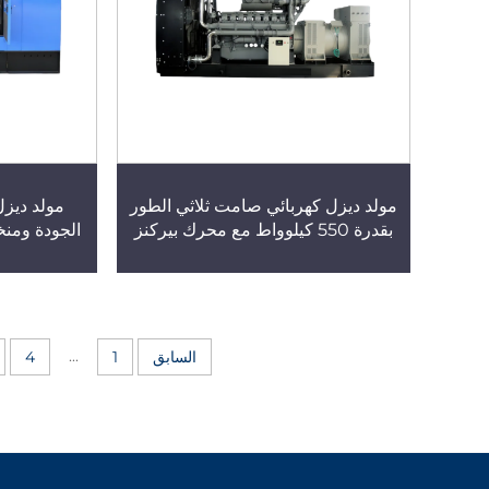
مولد ديزل كهربائي صامت ثلاثي الطور
مولد ديز
بقدرة 550 كيلوواط مع محرك بيركنز
الجودة ومنخ
...
السابق
1
4