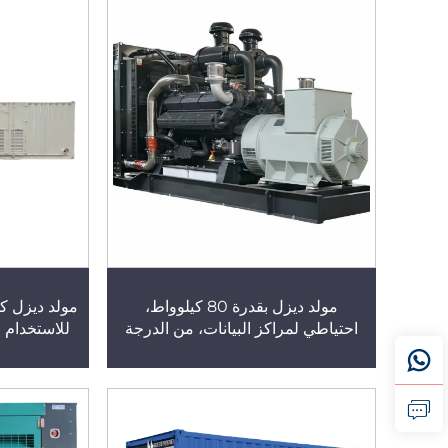
جم
مولد ديزل بقدرة 80 كيلوواط،
احتياطي لمراكز البيانات، من الدرجة
للاستخدام 
الصناعية ومُبرَّد بالماء، مولد كومينز
هيكل متنقل 
مستقر وموثوق
وقودًا قليلً