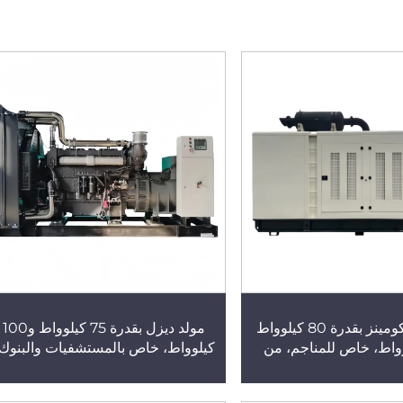
مولد ديزل كومينز بقدرة 80 كيلوواط
مولد ديزل بقدرة 75 كيلوواط و100
كيلوواط، خاص للمناجم، من
كيلوواط، خاص بالمستشفيات والبنوك،
اعية، قابل للتوصيل على
من النوع الهادئ، يبدأ التشغيل فورًا عن
د ديزل كومينز مُصدَّر إلى
انقطاع التيار الكهربائي، مولد هادئ