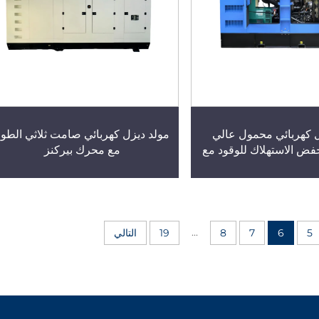
ل كهربائي محمول عالي
مولد ديزل كهربائي صامت ثلاثي الطور
فض الاستهلاك للوقود مع
مع محرك بيركنز
محرك بيركنز
...
5
6
7
8
19
التالي