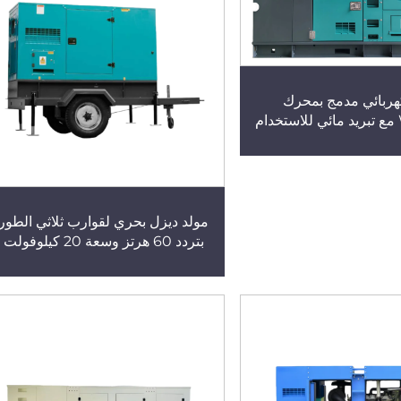
هربائي مدمج بمحرك
WEICHAI مع تبريد مائي للاستخدام
لمنشآت الإنشائية
مولد ديزل بحري لقوارب ثلاثي الطور
بتردد 60 هرتز وسعة 20 كيلوفولت
أمبير مع محرك بيركنز