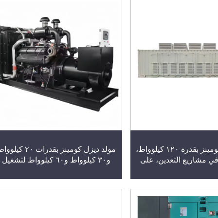
يع أنحاء العالم
الضوضاء
مولد ديزل كومينز بقدرة ١٢٠ كيلوواط،
مولد ديزل كومينز بقدرات ٢٠ كيلو
في مشاريع التعدين، على
و٣٠ كيلوواط و٦٠ كيلوواط لتشغيل
من نوع مقطورة، يستهلك
آلات المزارع وتوفير الطاقة في
ا، ومولد عالي القدرة بصمت
المناطق الريفية، مولد صامت