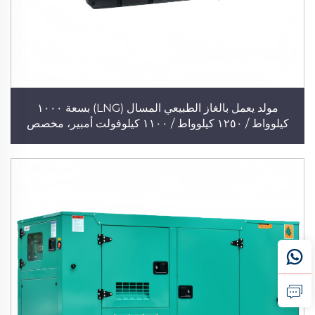
مولد يعمل بالغاز الطبيعي المسال (LNG) بسعة ١٠٠٠
كيلوواط / ١٢٥٠ كيلوواط / ١١٠٠ كيلوفولت أمبير، مخصص
للمناجم، من الدرجة الصناعية، قابل للتوصيل بالتوازي، مولد
من شركة كومينز مصدَّر إلى مختلف أنحاء العالم