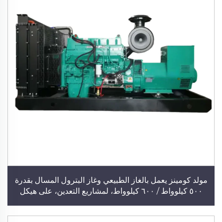
مولد كومينز يعمل بالغاز الطبيعي وغاز البترول المسال بقدرة
٥٠٠ كيلوواط / ٦٠٠ كيلوواط، لمشاريع التعدين، على هيكل
متنقل (مقطورة)، استهلاك وقود منخفض، مولد هادئ عالي
القدرة