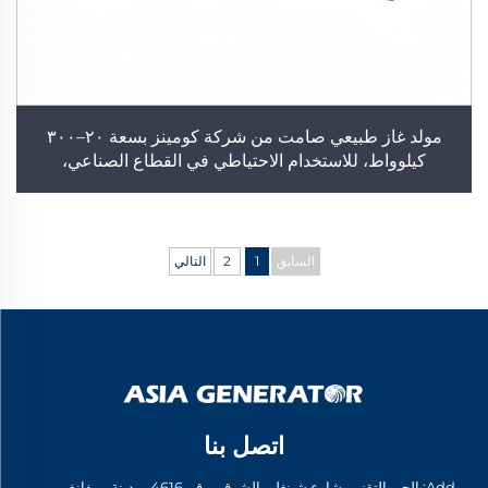
مولد غاز طبيعي صامت من شركة كومينز بسعة ٢٠–٣٠٠
كيلوواط، للاستخدام الاحتياطي في القطاع الصناعي،
أوتوماتيكي بالكامل، مولد صامت منخفض الضوضاء
السابق
1
2
التالي
اتصل بنا
Add: الحي التقني، شارع شينغلي الشرقي رقم 4616، مدينة وييفانغ،