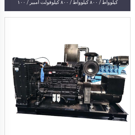
كيلوواط / ٨٠٠ كيلوواط / ٨٠٠ كيلوفولت أمبير / ١٠٠
كيلوفولت أمبير، لتشغيل آلات المزارع وتوفير الطاقة في
المناطق الريفية، مولد هادئ