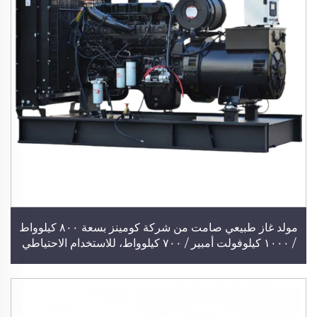
مولد غاز طبيعي صامت من شركة كومينز بسعة ٨٠٠ كيلوواط
/ ١٠٠٠ كيلوفولت أمبير / ٧٠٠ كيلوواط، للاستخدام الاحتياطي
في القطاع الصناعي، أوتوماتيكي بالكامل، مولد صامت
منخفض الضوضاء