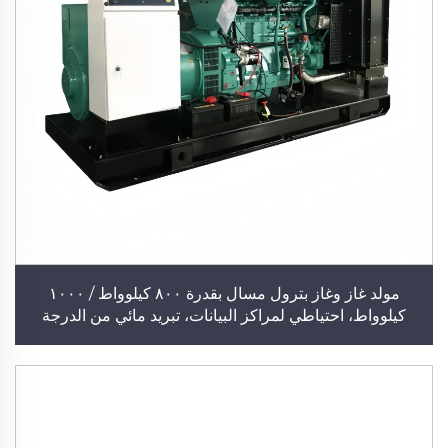
مولد غاز وغاز بترول مسال بقدرة ٨٠٠ كيلوواط / ١٠٠٠
كيلوواط، احتياطي لمراكز البيانات، تبريد مائي من الدرجة
الصناعية، مولد كومينز مستقر وموثوق