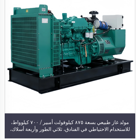
مولد غاز طبيعي بسعة ٨٧٥ كيلوفولت أمبير / ٧٠٠ كيلوواط،
للاستخدام الاحتياطي في الفنادق، ثلاثي الطور وأربعة أسلاك،
محرك نحاسي بالكامل، مولد صامت لتوليد طاقة مستقرة