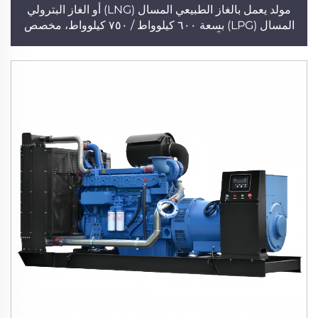
مولد يعمل بالغاز الطبيعي المسال (LNG) أو الغاز البترولي
المسال (LPG) بسعة ٦٠٠ كيلوواط / ٧٥٠ كيلوواط، مخصص
لمواقع البناء، مُركَّب على مقطورة متنقلة، عالي القدرة، مولد
من شركة كومينز متاح للبيع الجملة مباشرةً من المصنع