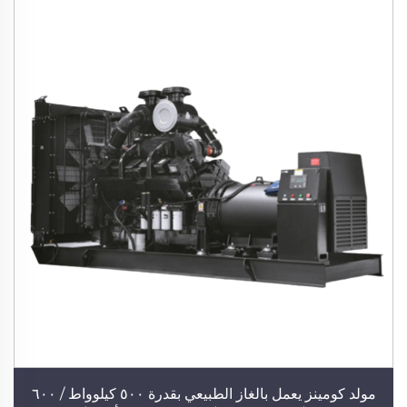
مولد كومينز يعمل بالغاز الطبيعي بقدرة ٥٠٠ كيلوواط / ٦٠٠