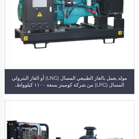
مولد يعمل بالغاز الطبيعي المسال (LNG) أو الغاز البترولي
المسال (LPG) من شركة كومينز بسعة ١١٠٠ كيلوواط،
للاستخدام التجاري الصغير، ثلاثي الطور وبدون فرشاة ونحاسي
بالكامل، مولد ديزل متوفر مباشرةً من المصنع