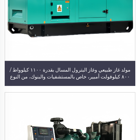
مولد غاز طبيعي وغاز البترول المسال بقدرة ١١٠٠ كيلوواط /
٨٠٠ كيلوفولت أمبير، خاص بالمستشفيات والبنوك، من النوع
الهادئ، يبدأ التشغيل فورًا عند انقطاع التيار الكهربائي، مولد
هادئ