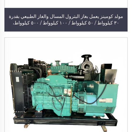
مولد كومينز يعمل بغاز البترول المسال والغاز الطبيعي بقدرة
٣٠ كيلوواط / ٥٠ كيلوواط / ١٠٠ كيلوواط / ٥٠٠ كيلوواط،
تجاري صغير، ثلاثي الطور، بدون فرشاة، نحاسي بالكامل، مولد
ديزل معروض مباشرةً من المصنع