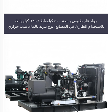
مولد غاز طبيعي بسعة ٥٠٠ كيلوواط / ٦٢٥ كيلوواط،
للاستخدام الطارئ في المصانع، نوع تبريد بالماء، تبديد حراري
عالي الكفاءة، توليد طاقة مستمر