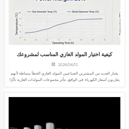
كيفية اختيار المولد الغازي المناسب لمشروعك
2026/06/12
يختار العديد من المشترين الصناعيين المولد الغازي الخطأ ببساطة لأنهم
يقارنون أسعار الكهرباء. في الواقع، تتأثر مجموعات المولدات الغازية تأثّرًا
بالغًا بنوع الوقود وهي مرتبطة ارتباطًا وثيقًا باحتياجات المشروع. ويؤثر
اختيار النموذج المناسب تأثيرًا مباشرًا على التشغيل...