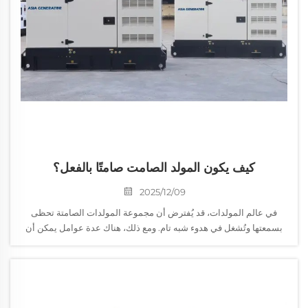
كيف يكون المولد الصامت صامتًا بالفعل؟
2025/12/09
في عالم المولدات، قد يُفترض أن مجموعة المولدات الصامتة تحظى
بسمعتها وتُشغل في هدوء شبه تام. ومع ذلك، هناك عدة عوامل يمكن أن
تؤثر على مستويات الضوضاء لهذه المجموعات التي تبدو هادئة ظاهريًا...