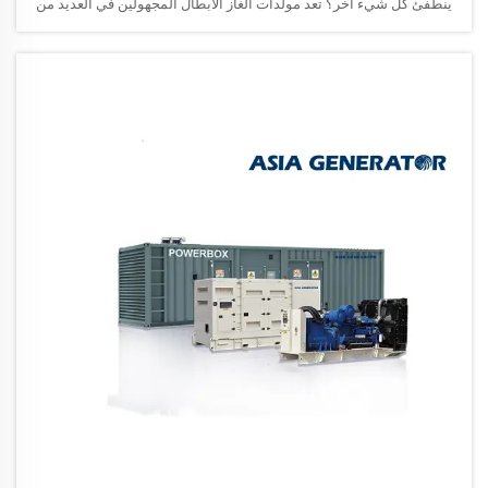
ينطفئ كل شيء آخر؟ تعد مولدات الغاز الأبطال المجهولين في العديد من
الصناعات، حيث توفر طاقة موثوقة عندما تعطل الشبكة أو لا تكون متاحة.
دعونا نتعمق...