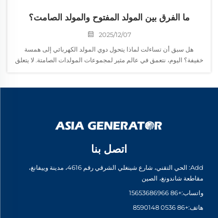
ما الفرق بين المولد المفتوح والمولد الصامت؟
2025/12/07
هل سبق أن تساءلت لماذا يتحول دوي المولد الكهربائي إلى همسة
خفيفة؟ اليوم، نتعمق في عالم مثير لمجموعات المولدات الصامتة. لا يتعلق
الأمر فقط بتقليل الضوضاء؛ فهناك الكثير وراء هذه المولدات الهادئة أكثر
مما يبدو...
اتصل بنا
Add: الحي التقني، شارع شينغلي الشرقي رقم 4616، مدينة وييفانغ،
مقاطعة شاندونغ، الصين
واتساب:
+86 15653686966
هاتف:
+86 0536 8590148