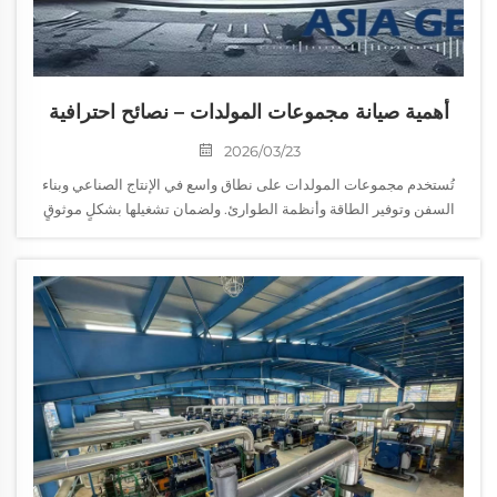
أهمية صيانة مجموعات المولدات – نصائح احترافية
من شركة آسيا جنيراتور
2026/03/23
تُستخدم مجموعات المولدات على نطاق واسع في الإنتاج الصناعي وبناء
السفن وتوفير الطاقة وأنظمة الطوارئ. ولضمان تشغيلها بشكلٍ موثوقٍ
على المدى الطويل، تُعد الصيانة الدورية أمرًا بالغ الأهمية. واستنادًا إلى
سنوات الخبرة الطويلة في مجالات المبيعات والخدمات الفنية، قامت شركة
آسيا جنيراتور بـ...