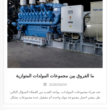
ما الفروق بين مجموعات المولدات المتوازية
والمولدات المستقلة؟ وكيف ينبغي على الشركات أن
2026/06/05
تختار؟
عند شراء مجموعات المولدات، يواجه العديد من العملاء السؤال التالي:
هل ينبغي اختيار مجموعة مولد واحدة أم تشغيل عدة مجموعات بشكل
متوازٍ؟ بالنسبة للمستخدمين العاديين، قد يبدو الفرق مجرد مسألة كمية،
لكن في الواقع توجد فروقات جوهرية...