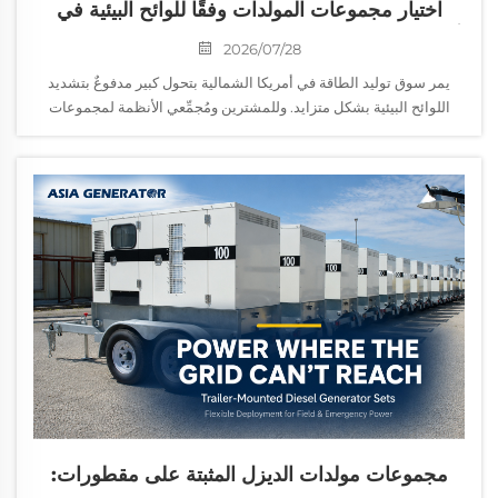
اختيار مجموعات المولدات وفقًا للوائح البيئية في
أمريكا الشمالية: تحقيق التوازن بين الامتثال للانبعاثات
2026/07/28
والكفاءة التشغيلية
يمر سوق توليد الطاقة في أمريكا الشمالية بتحول كبير مدفوعٌ بتشديد
اللوائح البيئية بشكل متزايد. وللمشترين ومُجمِّعي الأنظمة لمجموعات
المولدات (الجنسيت)، لم يعد عملية الاختيار تعتمد فقط على...
مجموعات مولدات الديزل المثبتة على مقطورات: