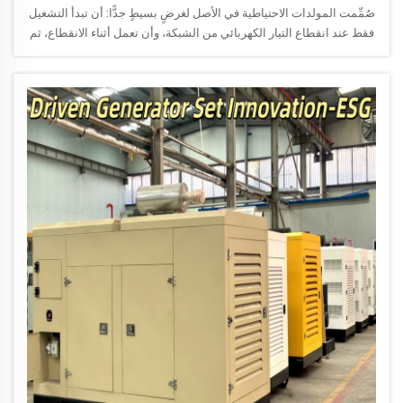
صُمِّمت المولدات الاحتياطية في الأصل لغرضٍ بسيطٍ جدًّا: أن تبدأ التشغيل
فقط عند انقطاع التيار الكهربائي من الشبكة، وأن تعمل أثناء الانقطاع، ثم
تتوقف عن العمل فور عودة التغذية الكهربائية من شركة المرافق. وفي
هذه النموذج التقليدي، كانت وحدات التوليد (الجنسيتات) تؤدّي وظيفة
احتياطية طارئة بحتة، ...