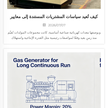
كيف تُعيد سياسات المشتريات المستندة إلى معايير
البيئة والاجتماع والحوكمة (ESG) تشكيل مواصفات
2026/07/07
مجموعات المولدات
وبوصفها معدات كهربائية صناعية أساسية، كانت مجموعات المولدات تُقيَّم
منذ زمنٍ بعيد وفقًا لمواصفات رئيسية مثل القدرة الإنتاجية واستهلاك
الوقود والموثوقية التشغيلية. ومع ذلك، فإن سياسات المشتريات المستندة
إلى معايير البيئة والاجتماع والحوكمة (ESG) تُطبَّق الآن بشكل شامل
وتندمج بعمق في جميع أرجاء القطاع.