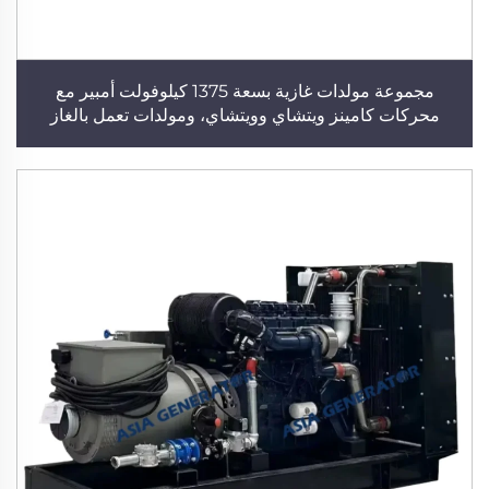
مجموعة مولدات غازية بسعة 1375 كيلوفولت أمبير مع
محركات كامينز ويتشاي وويتشاي، ومولدات تعمل بالغاز
الطبيعي والغاز الحيوي وغاز البترول المسال، من شركة تصنيع
مولدات كهربائية عالية الأداء لتزويد المنشآت الصناعية بالطاقة