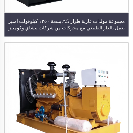
مجموعة مولدات غازية طراز AG بسعة ١٢٥٠ كيلوفولت أمبير
تعمل بالغاز الطبيعي مع محركات من شركات يتشاي وكومينز
وويتشاي باور، مولد كهربائي بقدرة ١٠٠٠ كيلوواط، مصنّع
لمولدات الغاز الحيوي وغاز البترول المسال، محطة توليد طاقة
كهربائية للمباني