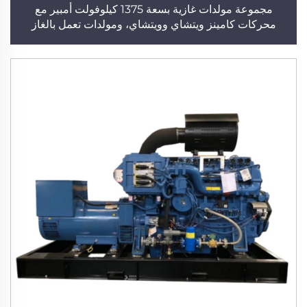
مجموعة مولدات غازية بسعة 1375 كيلوفولت أمبير مع
محركات كامينز ويتشاي وويتشاي، ومولدات تعمل بالغاز
الطبيعي والغاز الحيوي وغاز البترول المسال، من شركة تصنيع
مولدات كهربائية عالية الأداء لتزويد المنشآت الصناعية بالطاقة