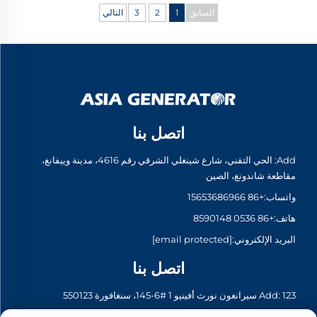
السابق
1
2
3
التالي
اتصل بنا
Add: الحي التقني، شارع شينغلي الشرقي رقم 4616، مدينة وييفانغ،
مقاطعة شاندونغ، الصين
واتساب:
+86 15653686966
هاتف:
+86 0536 8590148
البريد الإلكتروني:
[email protected]
اتصل بنا
Add: 123 سيرانغون نورث أفينيو 1 #6-145، سنغافورة 550123
واتساب:
+65 6935 2033