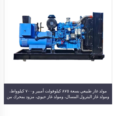
مولد غاز طبيعي بسعة ٨٧٥ كيلوفولت أمبير و٧٠٠ كيلوواط،
ومولد غاز البترول المسال، ومولد غاز حيوي، مزود بمحرك من
شركة كومينز أو يوتشاي أو ويتشاي، ومحطة توليد طاقة
للاستخدام في المباني