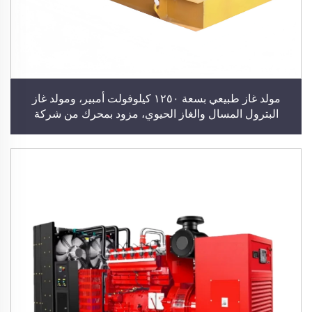
مولد غاز طبيعي بسعة ١٢٥٠ كيلوفولت أمبير، ومولد غاز
البترول المسال والغاز الحيوي، مزود بمحرك من شركة
كومينز أو يوتشاي أو ويتشاي، ومولد كهربائي صناعي، ومحطة
توليد طاقة للاستخدام في المباني