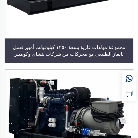
مجموعة مولدات غازية بسعة ١٢٥٠ كيلوفولت أمبير تعمل
بالغاز الطبيعي مع محركات من شركات يتشاي وكومينز
وويتشاي باور، مولد كهربائي بقدرة ١٠٠٠ كيلوواط، مصنّع
لمولدات الغاز الحيوي وغاز البترول المسال، محطة توليد طاقة
كهربائية للمباني