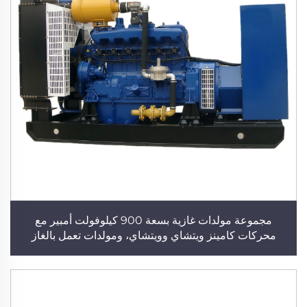
مجموعة مولدات غازية بسعة 900 كيلوفولت أمبير مع
محركات كامينز ويتشاي وويتشاي، ومولدات تعمل بالغاز
الطبيعي والغاز الحيوي وغاز البترول المسال، ومحطات توليد
طاقة كهربائية عالية الأداء لتزويد المنشآت الصناعية بالطاقة