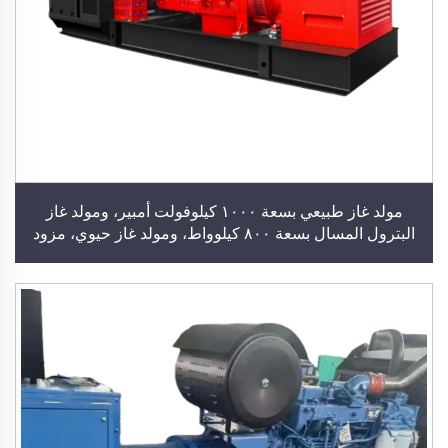
مولد غاز طبيعي بسعة ١٠٠٠ كيلوفولت أمبير، ومولد غاز
البترول المسال بسعة ٨٠٠ كيلوواط، ومولد غاز حيوي، مزود
بمحرك من شركة كومينز أو يوتشاي أو ويتشاي، ومولد
كهربائي صناعي، وتوريد طاقة للمباني