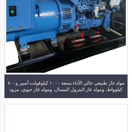
مولد غاز طبيعي عالي الأداء بسعة ١٠٠٠ كيلوفولت أمبير و٨٠٠
كيلوواط، ومولد غاز البترول المسال، ومولد غاز حيوي، مزود
بمحرك من شركة كومينز أو يوتشاي أو ويتشاي، ومحطة توليد
طاقة ومولد كهربائي للاستخدام في المباني