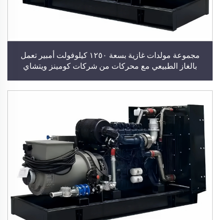
مجموعة مولدات غازية بسعة ١٢٥٠ كيلوفولت أمبير تعمل
بالغاز الطبيعي مع محركات من شركات كومينز ويتشاي
وويتشاي باور، مولد كهربائي بقدرة ١٠٠٠ كيلوواط، مصنّع
لمولدات الغاز الحيوي وغاز البترول المسال، محطة توليد طاقة
كهربائية للمباني