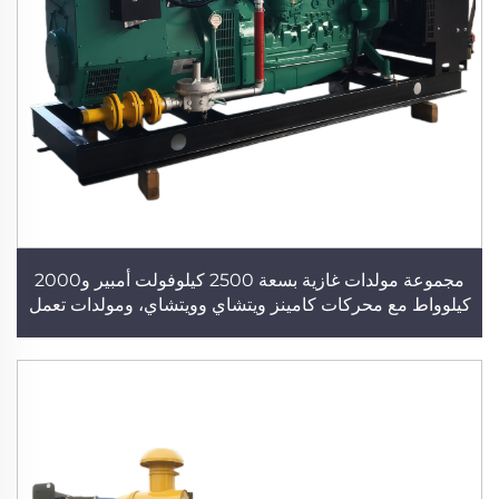
مجموعة مولدات غازية بسعة 2500 كيلوفولت أمبير و2000
كيلوواط مع محركات كامينز ويتشاي وويتشاي، ومولدات تعمل
بالغاز الطبيعي والغاز الحيوي وغاز البترول المسال، ومولدات
عالية الأداء من شركة تصنيع مولدات كهربائية، ومحطات توليد
طاقة كهربائية لتزويد المنشآت الصناعية بالطاقة