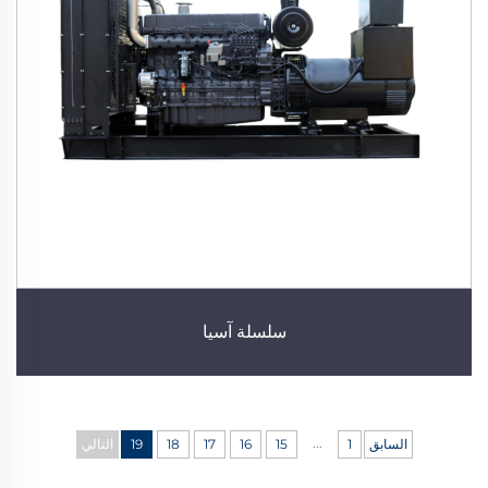
سلسلة آسيا
...
السابق
1
15
16
17
18
19
التالي