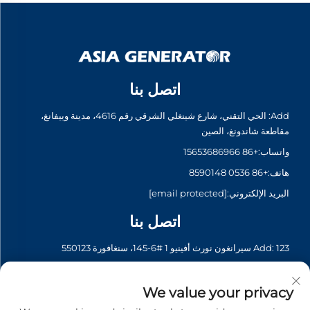
اتصل بنا
Add: الحي التقني، شارع شينغلي الشرقي رقم 4616، مدينة وييفانغ،
مقاطعة شاندونغ، الصين
واتساب:
+86 15653686966
هاتف:
+86 0536 8590148
البريد الإلكتروني:
[email protected]
اتصل بنا
Add: 123 سيرانغون نورث أفينيو 1 #6-145، سنغافورة 550123
واتساب:
+65 6935 2033
هاتف:
+65 6935 2033
We value your privacy