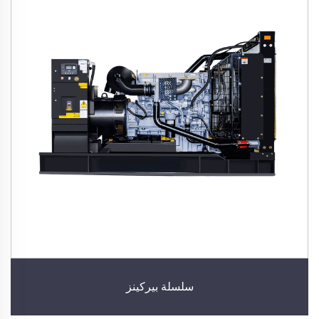
سلسلة بيركينز