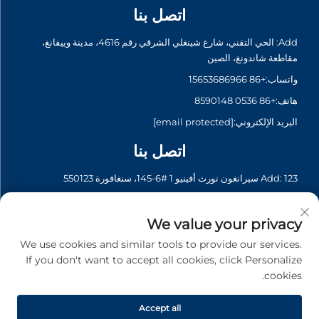
اتصل بنا
Add: الحي التقني، شارع شينغلي الشرقي رقم 4616، مدينة وييفانغ،
مقاطعة شاندونغ، الصين
واتساب:
+86 15653686966
هاتف:
+86 0536 8590148
البريد الإلكتروني:
[email protected]
اتصل بنا
Add: 123 سيرانغون نورث أفينيو 1 #6-145، سنغافورة 550123
واتساب:
+65 6935 2033
هاتف:
+65 6935 2033
We value your privacy
البريد الإلكتروني:
[email protected]
We use cookies and similar tools to provide our services.
If you don't want to accept all cookies, click Personalize
cookies.
حقوق الطبع والنشر © 2026 شركة آسيا لل generators المحدودة. جميع
الحقوق محفوظة. -
سياسة الخصوصية
Accept all