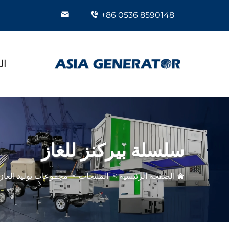
+86 0536 8590148
ال
سلسلة بيركنز للغاز
الصفحة الرئيسية
>
المنتجات
>
مجموعات توليد الغاز