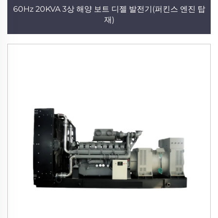
60Hz 20KVA 3상 해양 보트 디젤 발전기(퍼킨스 엔진 탑
재)