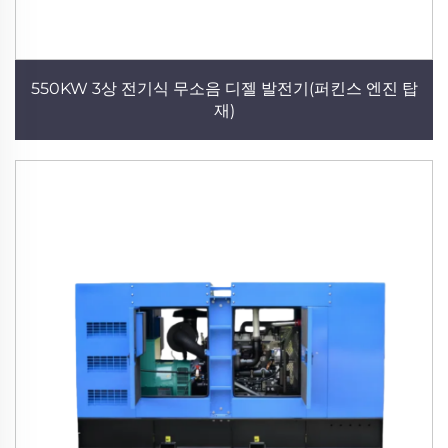
550KW 3상 전기식 무소음 디젤 발전기(퍼킨스 엔진 탑
재)