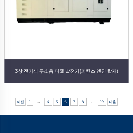
3상 전기식 무소음 디젤 발전기(퍼킨스 엔진 탑재)
...
...
이전
1
4
5
6
7
8
19
다음