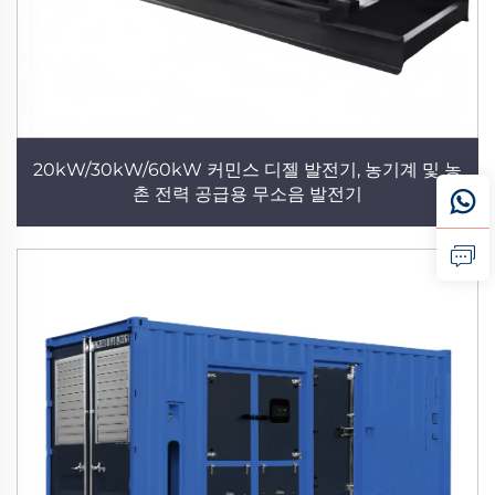
20kW/30kW/60kW 커민스 디젤 발전기, 농기계 및 농
촌 전력 공급용 무소음 발전기