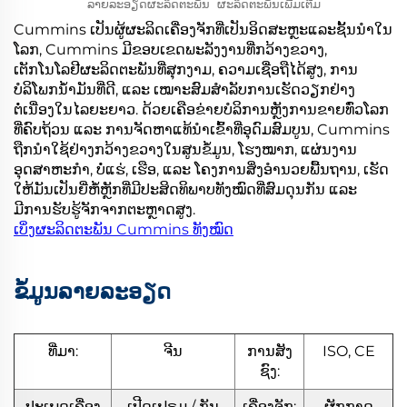
ລາຍລະອຽດຜະລິດຕະພັນ
ຜະລິດຕະພັນເພີ່ມເຕີມ
Cummins ເປັນຜູ້ຜະລິດເຄື່ອງຈັກທີ່ເປັນອິດສະຫຼະແລະຊັ້ນນຳໃນ
ໂລກ, Cummins ມີຂອບເຂດພະລັງງານທີ່ກວ້າງຂວາງ,
ເຕັກໂນໂລຢີຜະລິດຕະພັນທີ່ສຸກງາມ, ຄວາມເຊື່ອຖືໄດ້ສູງ, ການ
ບໍລິໂພກນ້ຳມັນທີ່ດີ, ແລະ ເໝາະສົມສຳລັບການເຮັດວຽກຢ່າງ
ຕໍ່ເນື່ອງໃນໄລຍະຍາວ. ດ້ວຍເຄືອຂ່າຍບໍລິການຫຼັງການຂາຍທົ່ວໂລກ
ທີ່ຄົບຖ້ວນ ແລະ ການຈັດຫາແທ້ນຳເຂົ້າທີ່ອຸດົມສົມບູນ, Cummins
ຖືກນຳໃຊ້ຢ່າງກວ້າງຂວາງໃນສູນຂໍ້ມູນ, ໂຮງໝາກ, ແຜ່ນງານ
ອຸດສາຫະກຳ, ບໍ່ແຮ່, ເຮືອ, ແລະ ໂຄງການສິ່ງອຳນວຍພື້ນຖານ, ເຮັດ
ໃຫ້ມັນເປັນຍີ່ຫໍ້ຫຼັກທີ່ມີປະສິດທິພາບທັງໝົດທີ່ສົມດຸນກັນ ແລະ
ມີການຮັບຮູ້ຈັກຈາກຕະຫຼາດສູງ.
ເບິ່ງຜະລິດຕະພັນ Cummins ທັງໝົດ
ຂໍ້ມູນລາຍລະອຽດ
ທີ່ມາ:
ຈີນ
ການສັງ
ISO, CE
ຊົງ:
ປະເພດເຄື່ອງ
ເປີດເຟຣມ / ກັນ
ເຄື່ອງຈັກ:
ຜັກກາດ