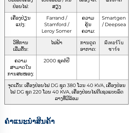
ປ່ອນໄຟ:
ສຽງ
ເຄື່ອງປ່ຽນ
Farrand /
ຄວາມ
Smartgen
ແປງ:
Stamford /
ຄຸ້ນ
/ Deepsea
Leroy Somer
ຄວາມ:
ວິທີການ
ໄຟຟ້າ
ການດູດ
มีเทอร์โบ
ເລີ່ມຕົ້ນ:
ອາກາດ:
ชาร์จ
ຄວາມ
2000 ຊุดຕໍ່ປີ
ສາມາດໃນ
ການສະໜອງ:
ຈຸດເດັ່ນ: ເຄື່ອງປ່ອນໄຟ DG ຊຸດ 380 ໂວນ 40 KVA, ເຄື່ອງປ່ອນ
ໄຟ DG ຊຸດ 220 ໂວນ 40 KVA, ເຄື່ອງປ່ອນໄຟດີເຊວແບບລົດ
ລາງທີ່ມີລ້ອມ
ຄຳແນະນຳສິນຄ້າ