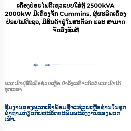
ເຄື່ອງປ່ອຍໄຟດີເຊວແບບໃສ່ຕູ້ 2500kVA
2000kW ມີເຄື່ອງຈັກ Cummins, ຜູ້ຜະລິດເຄື່ອງ
ປ່ອຍໄຟດີເຊວ, ມີສິນຄ້າຢູ່ໃນສະຕັອກ ແລະ ສາມາດ
ຈັດສົ່ງທັນທີ
ພວກເຮົາຢູ່ທີ່ນີ້ເພື່ອຊ່ວຍເຫຼືອ ຢ່າລັງເລທີ່ຈະຕິດຕໍ່ພວກເຮົາໄດ້
ທຸກເວລາ
ທີມງານຂອງພວກເຮົາພ້ອມທີ່ຈະຊ່ວຍເຫຼືອທ່ານໃນທຸກ
ຄໍາຖາມກ່ຽວກັບຜະລິດຕະພັນພະລັງງານຂອງພວກ
ເຮົາ.