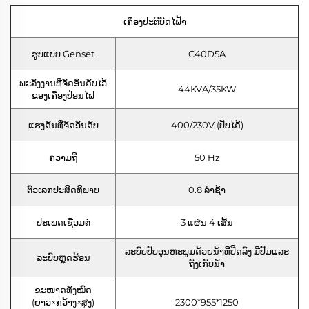
ເຄື່ອງປະຕິບັດໄຟ້າ
ຮູບແບບ Genset
C40D5A
ພະລັງງານທີ່ຈັດອັນດັບໄວ້
44KVA/35KW
ຂອງເຄື່ອງປ່ອນໄຟ
ແຮງດັນທີ່ຈັດອັນດັບ
400/230V (ປັບໄດ້)
ຄວາມຖີ່
50 Hz
ຕົວເລກປະສິດທິພາບ
0.8 ລ່າຊ້າ
ປະເພດເຊື່ອມຕໍ່
3 ແຜ່ນ 4 ເສັ້ນ
ລະບົບປັບອຸນຫະພູມດ້ວຍນ້ຳທີ່ປິດລົງ ມີປັ້ມແລະ
ລະບົບຫຼຸດຮ້ອນ
ຖັງເກັບນ້ຳ
ຂະໜາດທັງໝົດ
(ຍາວ×ກວ້າງ×ສູງ)
2300*955*1250