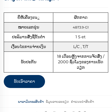
ຍີ່ຫໍ້ເຄື່ອງยน្ត
ຜັກກາດ
ໝາຍເລກຮຸ່ນ
4BT3.9-G1
ປະລິມານສັ່ງຊື້ຂັ້ນຕ່ຳ
1
S
et
ເງື່ອນໄຂການຈ່າຍເງິນ
L/C , T/T
18 ເດືອນຫຼັງຈາກການຈັດສົ່ງ /
ຮັບປະກັນ
2000 ຊົ່ວໂມງຂອງການເຮັດ
ວຽກ
ຮັບເອົາລາຄາ
ພາລາມິເຕອລສິນຄ້າ
ຂໍ້ມູນລາຍລະອຽດ
ຄຳແນະນຳສິນຄ້າ