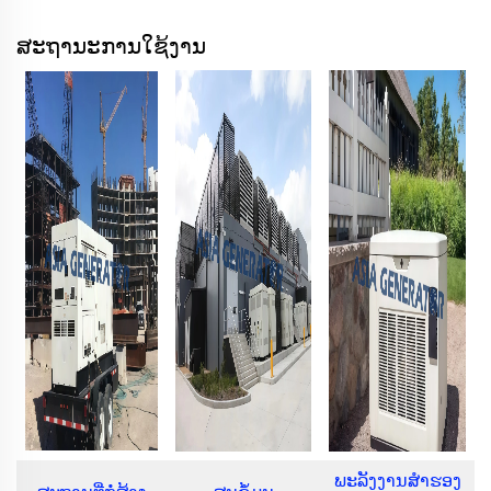
ສະຖານະການໃຊ້ງານ
ພະລັງງານສຳຮອງ