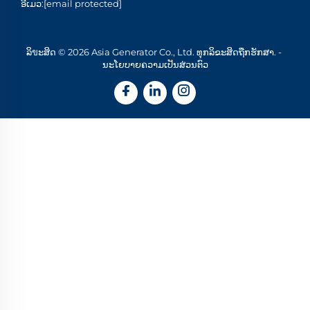
ອີເມວ:
[email protected]
ລິขະສິດ © 2026 Asia Generator Co., Ltd. ທຸກລິຂະສິດຖືກຮັກສາ. -
ນະໂຍບາຍຄວາມເປັນສ່ວນຕົວ