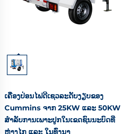
ເຄື່ອງປ່ອນໄຟດີເຊວລະດັບງຽບຂອງ
Cummins ຈາກ 25KW ແລະ 50KW
ສຳລັບການເພາະປູກໃນເຂດຊົນນະບົດທີ່
ຫ່າງໄກ ແລະ ໃນທົ່ງນາ