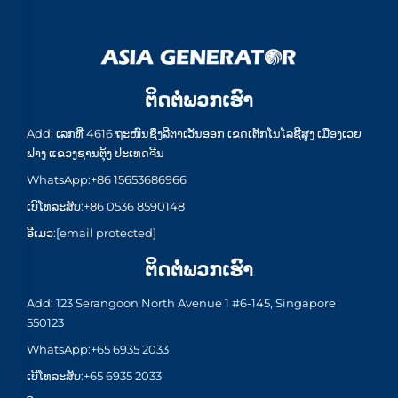
ຕິດຕໍ່ພວກເຮົາ
Add: ເລກທີ່ 4616 ຖະໜົນຊຶງລີຕາເວັນອອກ ເຂດເຕັກໂນໂລຊີສູງ ເມືອງເວຍ
ຟາງ ແຂວງຊານຕຸ້ງ ປະເທດຈີນ
WhatsApp:
+86 15653686966
ເບີໂທລະສັບ:
+86 0536 8590148
ອີເມວ:
[email protected]
ຕິດຕໍ່ພວກເຮົາ
Add: 123 Serangoon North Avenue 1 #6-145, Singapore
550123
WhatsApp:
+65 6935 2033
ເບີໂທລະສັບ:
+65 6935 2033