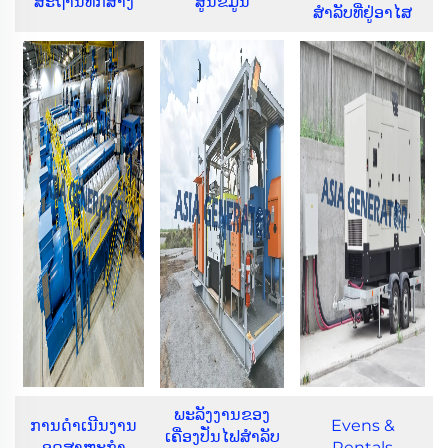
ສະຖານທີ່ກໍ່ສ້າງ
ສູນຂໍ້ມູນ
ສຳລັບທີ່ຢູ່ອາໄສ
ພະລັງງານຂອງ
ການດຳເນີນງານ
Evens &
ເຄື່ອງປັ່ນໄຟສໍາລັບ
ອຸດສາຫະກຳ
Rentals