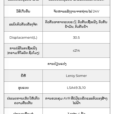
ວິທີເรີດຕົ້ນ
ຈັດຫາພະລັງງານຈາກຖ່ານໄຟ 24V
ຕົວກັ້ນອາກາດແບບແсу້, ຕົວກັ້ນເຊື້ອເພີງ, ຕົວກັ້ນ
ລະບົບຕົວກັ້ນເຄື່ອງຈັກ
ນ້ຳມັນ, ຕົວກັ້ນນ້ຳ
Displacement(L)
30.5
ການບໍລິໂພກເຊື້ອເພີງ
≤214
(ກຣາມ/ກິໂລວັດ.ຊົ່ວໂມງ)
ການປ່ຽນແປງ
ຍີ່ຫໍ້
Leroy Somer
ຮູບແບບ
LSA49.3L10
ປະເພດການເຮັດໃຫ້ເກີດ
ການຄວບຄຸມ AVR ທີ່ບໍ່ມີແບຣືດແລະຕົວເອງສ້າງ
ຄວາມຕື່ນເຕັ້ນ
ໄຟຟ້າ
ປະເພດເຊື່ອມຕໍ່
3 ແຜ່ນ 4 ຂັ້ວ