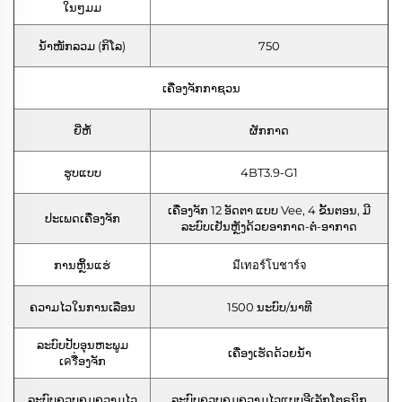
ໃນໆມມ
ນ້ຳໜັກລວມ (ກິໂລ)
750
ເຄື່ອງຈັກກາຊວນ
ຍີ່ຫໍ້
ຜັກກາດ
ຮູບແບບ
4BT3.9-G1
ເຄື່ອງຈັກ 12 ອັດຕາ ແບບ Vee, 4 ຂັ້ນຕອນ, ມີ
ປະເພດເຄື່ອງຈັກ
ລະບົບເຢັນຫຼັງດ້ວຍອາກາດ-ຕໍ່-ອາກາດ
ການຫຼິ້ນແຮ່
มีเทอร์โบชาร์จ
ຄວາມໄວໃນການເລືອນ
1500 ນະບົບ/ນາທີ
ລະບົບປັບອຸນຫະພູມ
ເຄື່ອງເຮັດດ້ວຍນ້ໍາ
ເครື່ອງຈັກ
ລະບົບຄວບຄຸມຄວາມໄວ
ລະບົບຄວບຄຸມຄວາມໄວແບບອີເລັກໂຕຣນິກ