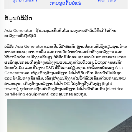
ການຂຸດຄົ້ນບໍ່ແຮ່
ຂໍ້ມູນບໍລິສັດ
Asia Generator - ຜູ້ຮ່ວມທຸລະກິດທົ່ວໂລກຂອງທ່ານສຳລັບວິທີແກ້ໄຂດ້ານ
ພະລັງງານທີ່ເຊື່ອຖືໄດ້
ບໍລິສັດ Asia Generator ແມ່ນເປັນວິສາຫະກິດຫຼາຍປະເທດທີ່ເຊີ່ງຊ່ຽວຊານດ້ານ
ການອອກແບບ, ການຜະລິດ ແລະ ການຈັດຈຳຫນ່າຍລະບົບສ້າງພະລັງງານ ແລະ
ວິທີແກ້ໄຂດ້ານພະລັງງານຂັ້ນສູງ. ບໍລິສັດນີ້ມີຄວາມສາມາດໃນການອອກແບບ ແລະ
ຜະລິດອຸປະກອນເຄື່ອງສ້າງພະລັງງານແບບມໍດູນດ້ວຍຕົວເອງ, ມີແຖວການຜະລິດ
ອັດຕະໂນມັດ ແລະ ທີມງານ R&D ທີ່ມີຄວາມຊ່ຽວຊານ. ຜະລິດຕະພັນຂອງ Asia
Generator ລວມເຖິງ ເຄື່ອງສ້າງພະລັງງານໄຟຟ້າທີ່ຂັບເຄື່ອນດ້ວຍນ້ຳມັນດີເຊວ
ແລະ ນ້ຳມັນທາງເລືອກອື່ນ, ເຄື່ອງສ້າງພະລັງງານໄຟຟ້າທີ່ຂັບເຄື່ອນດ້ວຍກຳມະສານ
ທຳມະຊາດ, ເຄື່ອງສ້າງພະລັງງານໄຟຟ້າ DC, ໂຄງສ້າງສີ່ງເຄື່ອງສູງ (light
towers), ອຸປະກອນເຊື່ອມຕໍ່ເຄື່ອງສ້າງພະລັງງານໄຟຟ້າເຂົ້າດ້ວຍກັນ (electrical
paralleling equipment) ແລະ ອຸປະກອນຄວບຄຸມ.