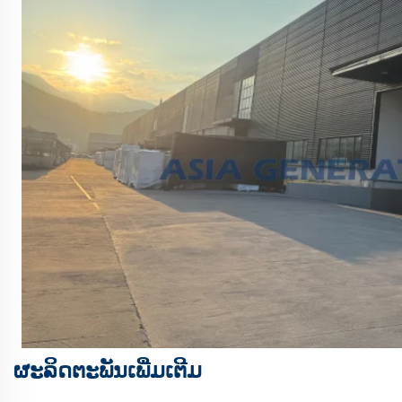
ຜະລິດຕະພັນເພີ່ມເຕີມ