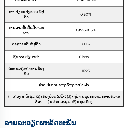
ການປ່ຽນແປງຄວາມຖີ່ຢູ່
0.50%
ຕົວ
ຄ່າຄວາມຕີ້ນທີ່ບໍ່ມີພາລະ
≥95%-105%
ບານ
ຄ່າຄວາມຕີ້ນທີ່ຢູ່ຕົວ
≤±1%
ຊັ້ນການປ່ຽນແປງ
Class H
ຄະແນນຄຸນຄ່າການป້ອງ
IP23
ກັນ
ສ່ວນປະກອບຂອງເຄື່ອງປ່ອຍໄຟຟ້າ
(1) ເຄື່ອງຈັກດີເຊວ; (2) ເຄື່ອງປ່ອຍໄຟຟ້າ; (3) ຖັງນ້ຳ & ອຸປະກອນລະບາຍຄວາມ
ຮ້ອນ; (4) ແຜ່ນຄວບຄຸມ; (5) ແຖບເຄື່ອງ.
ລາຍລະອຽດຜະລິດຕະພັນ