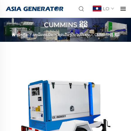
LO
CUMMINS ຊີລີ
ໜ້າຫຼັກ
>
ຜະລິດຕະພັນ
>
ຊุดເຄື່ອງປັ່ນໄຟດີເຊນ
>
CUMMINS ຊີລີ