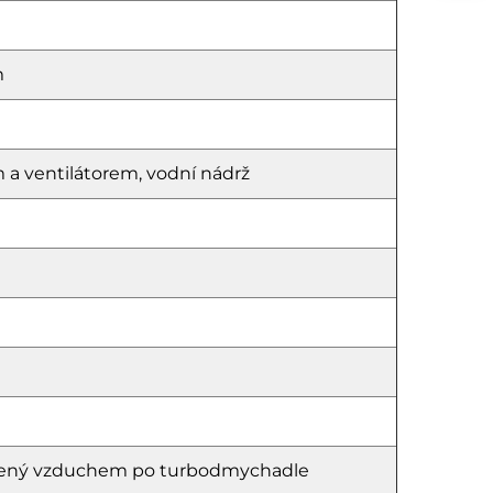
m
 a ventilátorem, vodní nádrž
hlazený vzduchem po turbodmychadle