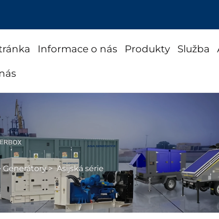
tránka
Informace o nás
Produkty
Služba
 nás
é Generátory
>
Asijská série