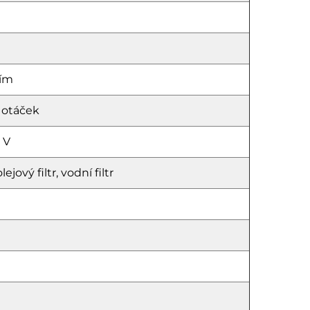
ním
 otáček
 V
ejový filtr, vodní filtr