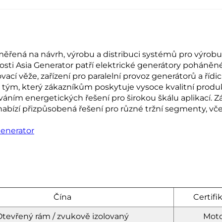
ěřená na návrh, výrobu a distribuci systémů pro výrobu 
sti Asia Generator patří elektrické generátory poháněné 
ací věže, zařízení pro paralelní provoz generátorů a řídi
ý tým, který zákazníkům poskytuje vysoce kvalitní produk
váním energetických řešení pro širokou škálu aplikací. Z
nabízí přizpůsobená řešení pro různé tržní segmenty, vče
Generator
Čína
Certifi
tevřený rám / zvukově izolovaný
Moto