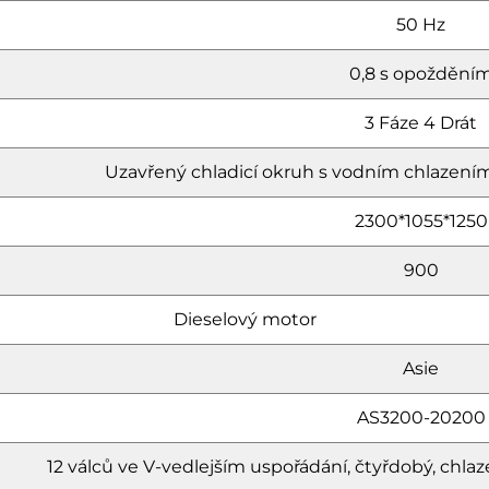
50 Hz
0,8 s opoždění
3 Fáze 4 Drát
Uzavřený chladicí okruh s vodním chlazením
2300*1055*1250
900
Dieselový motor
Asie
AS3200-20200
12 válců ve V-vedlejším uspořádání, čtyřdobý, c