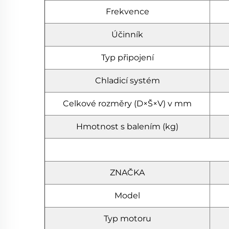
Frekvence
Účinník
Typ připojení
Chladicí systém
Celkové rozměry (D×Š×V) v mm
Hmotnost s balením (kg)
ZNAČKA
Model
Typ motoru