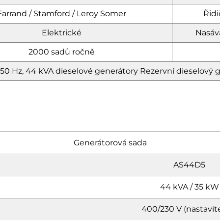
Farrand / Stamford / Leroy Somer
Řidi
Elektrické
Nasává
2000 sadů ročně
50 Hz, 44 kVA dieselové generátory
Rezervní dieselový 
Generátorová sada
AS44D5
44 kVA / 35 kW
400/230 V (nastavit