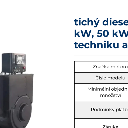
tichý dies
kW, 50 kW
techniku 
Značka motor
Číslo modelu
Minimální objedn
množství
Podmínky platb
Záruka