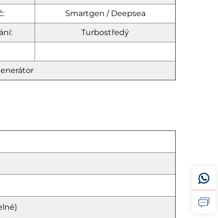
č:
Smartgen / Deepsea
ní:
Turbostředý
generátor
elné)