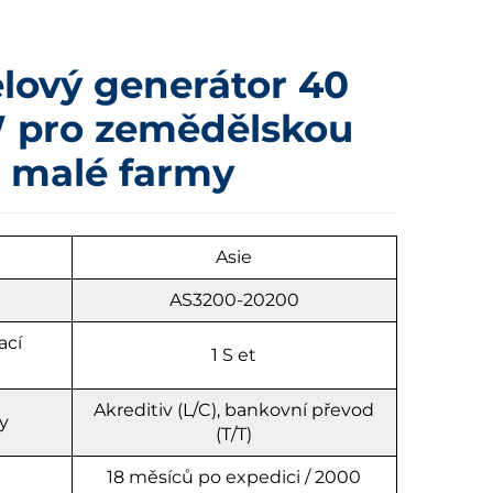
elový generátor 40
 pro zemědělskou
a malé farmy
u
Asie
AS3200-20200
ací
1
S
et
Akreditiv (L/C), bankovní převod
y
(T/T)
18 měsíců po expedici / 2000