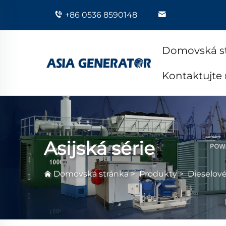
+86 0536 8590148
Domovská s
Kontaktujte
Asijská série
Domovská stránka
>
Produkty
>
Dieselov