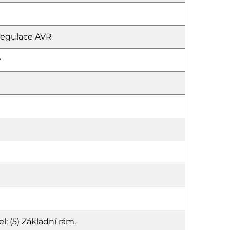
regulace AVR
ý
el; (5) Základní rám.