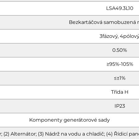
LSA49.3L10
Bezkartáčová samobuzená 
3fázový, 4pólov
0.50%
≥95%-105%
≤±1%
Třída H
IP23
Komponenty generátorové sady
 (2) Alternátor; (3) Nádrž na vodu a chladič; (4) Řídicí pan