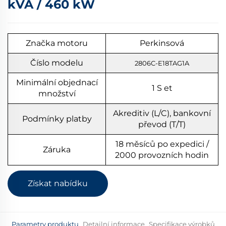
kVA / 460 kW
Značka motoru
Perkinsová
Číslo modelu
2806C-E18TAG1A
Minimální objednací
1
S
et
množství
Akreditiv (L/C), bankovní
Podmínky platby
převod (T/T)
18 měsíců po expedici /
Záruka
2000 provozních hodin
Získat nabídku
Parametry produktu
Detailní informace
Specifikace výrobků