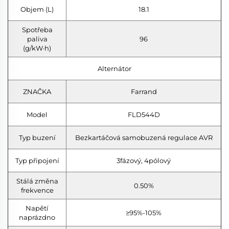
Objem (L)
18.1
Spotřeba
paliva
96
(g/kW·h)
Alternátor
ZNAČKA
Farrand
Model
FLD544D
Typ buzení
Bezkartáčová samobuzená regulace AVR
Typ připojení
3fázový, 4pólový
Stálá změna
0.50%
frekvence
Napětí
≥95%-105%
naprázdno