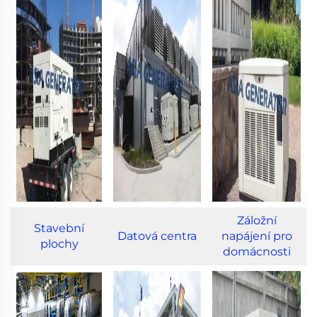
Záložní
Stavební
Datová centra
napájení pro
plochy
domácnosti