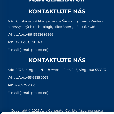
KONTAKTUJTE NÁS
Add: Čínská republika, provincie Šan-tung, město Weifang,
okres vysokých technologií, ulice Shengli East č. 4616
WhatsApp:
+86 15653686966
Tel:
+86 0536 8590148
E-mail:
[email protected]
KONTAKTUJTE NÁS
Add: 123 Serangoon North Avenue 1 #6-145, Singapur 550123
WhatsApp:
+65 6935 2033
Tel:
+65 6935 2033
E-mail:
[email protected]
Copyright © 2026 Asia Generator Co., Ltd. Všechna práva