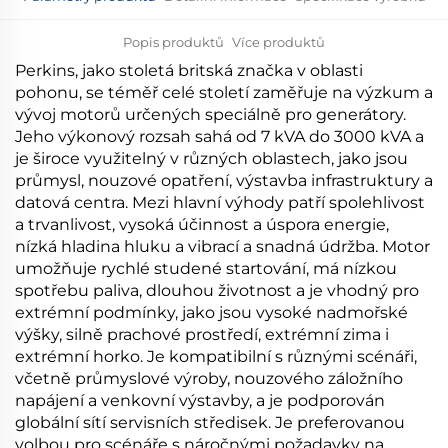
Popis produktů
Více produktů
Perkins, jako stoletá britská značka v oblasti
pohonu, se téměř celé století zaměřuje na výzkum a
vývoj motorů určených speciálně pro generátory.
Jeho výkonový rozsah sahá od 7 kVA do 3000 kVA a
je široce využitelný v různých oblastech, jako jsou
průmysl, nouzové opatření, výstavba infrastruktury a
datová centra. Mezi hlavní výhody patří spolehlivost
a trvanlivost, vysoká účinnost a úspora energie,
nízká hladina hluku a vibrací a snadná údržba. Motor
umožňuje rychlé studené startování, má nízkou
spotřebu paliva, dlouhou životnost a je vhodný pro
extrémní podmínky, jako jsou vysoké nadmořské
výšky, silně prachové prostředí, extrémní zima i
extrémní horko. Je kompatibilní s různými scénáři,
včetně průmyslové výroby, nouzového záložního
napájení a venkovní výstavby, a je podporován
globální sítí servisních středisek. Je preferovanou
volbou pro scénáře s náročnými požadavky na