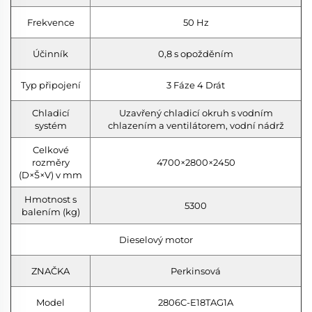
Frekvence
50 Hz
Účinník
0,8 s opožděním
Typ připojení
3 Fáze 4 Drát
Chladicí
Uzavřený chladicí okruh s vodním
systém
chlazením a ventilátorem, vodní nádrž
Celkové
rozměry
4700×2800×2450
(D×Š×V) v mm
Hmotnost s
5300
balením (kg)
Dieselový motor
ZNAČKA
Perkinsová
Model
2806C-E18TAG1A