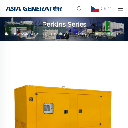
CS
Perkins Series
Domovská stránka
>
Produkty
>
Dieselové Generátory
>
Perkins Series