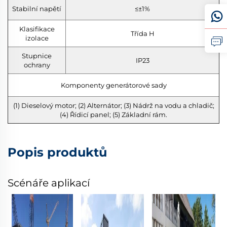
Stabilní napětí
≤±1%
Klasifikace
Třída H
izolace
Stupnice
IP23
ochrany
Komponenty generátorové sady
(1) Dieselový motor; (2) Alternátor; (3) Nádrž na vodu a chladič;
(4) Řídicí panel; (5) Základní rám.
Popis produktů
Scénáře aplikací