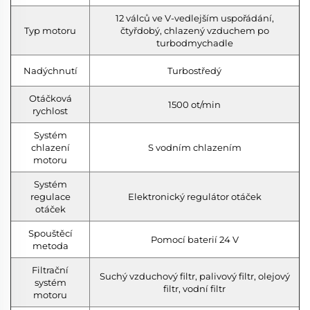
12 válců ve V-vedlejším uspořádání,
Typ motoru
čtyřdobý, chlazený vzduchem po
turbodmychadle
Nadýchnutí
Turbostředý
Otáčková
1500 ot/min
rychlost
Systém
chlazení
S vodním chlazením
motoru
Systém
regulace
Elektronický regulátor otáček
otáček
Spouštěcí
Pomocí baterií 24 V
metoda
Filtrační
Suchý vzduchový filtr, palivový filtr, olejový
systém
filtr, vodní filtr
motoru