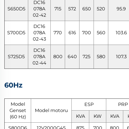
DC16
S650D5
078A
715
572
650
520
95.9
02-42
DC16
S700D5
078A
770
616
700
560
103.6
02-43
DC16
S725D5
078A
800
640
725
580
107.3
02-44
60Hz
Model
ESP
PRP
Genset
Model motoru
KVA
KW
KVA
(60 Hz)
S800D6
12V2000G45
875
700
800