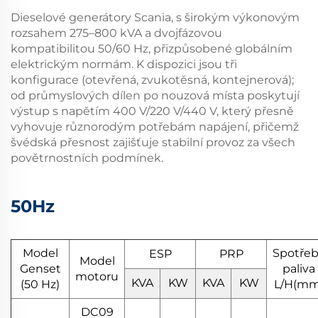
Dieselové generátory Scania, s širokým výkonovým
rozsahem 275–800 kVA a dvojfázovou
kompatibilitou 50/60 Hz, přizpůsobené globálním
elektrickým normám. K dispozici jsou tři
konfigurace (otevřená, zvukotěsná, kontejnerová);
od průmyslových dílen po nouzová místa poskytují
výstup s napětím 400 V/220 V/440 V, který přesně
vyhovuje různorodým potřebám napájení, přičemž
švédská přesnost zajišťuje stabilní provoz za všech
povětrnostních podmínek.
50Hz
Model
Spotře
ESP
PRP
Model
Genset
paliva
motoru
KVA
KW
KVA
KW
(50 Hz)
L/H(mm
DC09