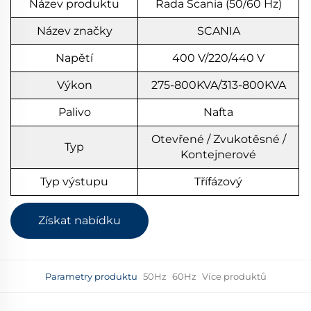
Název produktu
Řada Scania (50/60 Hz)
Název značky
SCANIA
Napětí
400 V/220/440 V
Výkon
275-800KVA/313-800KVA
Palivo
Nafta
Otevřené / Zvukotěsné /
Typ
Kontejnerové
Typ výstupu
Třífázový
Získat nabídku
Parametry produktu
50Hz
60Hz
Více produktů