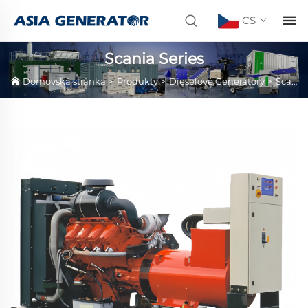
CS
Scania Series
Domovská stránka
>
Produkty
>
Dieselové Generátory
>
Scania Series