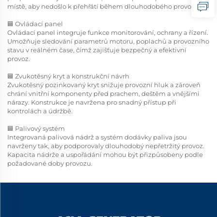
místě, aby nedošlo k přehřátí během dlouhodobého provozu.
🟦 Ovládací panel
Ovládací panel integruje funkce monitorování, ochrany a řízení.
Umožňuje sledování parametrů motoru, poplachů a provozního
stavu v reálném čase, čímž zajišťuje bezpečný a efektivní
provoz.
🟦 Zvukotěsný kryt a konstrukční návrh
Zvukotěsný pozinkovaný kryt snižuje provozní hluk a zároveň
chrání vnitřní komponenty před prachem, deštěm a vnějšími
nárazy. Konstrukce je navržena pro snadný přístup při
kontrolách a údržbě.
🟦 Palivový systém
Integrovaná palivová nádrž a systém dodávky paliva jsou
navrženy tak, aby podporovaly dlouhodobý nepřetržitý provoz.
Kapacita nádrže a uspořádání mohou být přizpůsobeny podle
požadované doby provozu.