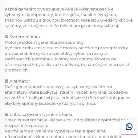
Každá generátorová souprava Asia je vybavena pečlivě
vybranými komponenty, které zajišťují spolehlivý výkon,
snadnou údržbu a dlouhou životnost. Níže jsou uvedeny klíčové
systémy, ze kterých se naše řešení pro generátory skládají:
🟦 Systém motoru
Motor je srdcem generátorové soupravy.
Vybíráme robustní dieselové motory navržené pro nepřetržitý
provoz, stabilní výkon a spolehlivý výkon za různých
zatěžovacích podmínek. Motory jsou optimalizovány na
účinnost spotřeby paliva a trvanlivost, i v náročných pracovních
prostředích.
🟦 Alternátor
Naše generátorové soupravy jsou vybaveny kvalitními
alternátory, které poskytují stabilní napětí a vynikající odezvu
na zatížení. K dispozici jsou jednofázové i třífázové konfigurace,
aby byly splněny požadavky různých aplikací.
🟦 Chladicí systém (výměník tepla)
Chladicí systém hraje klíčovou roli při zajištění nepřetržitého a
bezpečného provozu.
Navrhujeme a vybíráme výměníky tepla speciálně
přizpůsobené výkonu motoru, okolní teplotě a podmínkám na