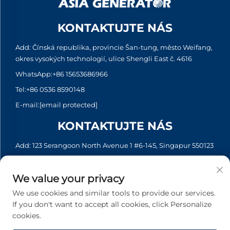
KONTAKTUJTE NÁS
Add: Čínská republika, provincie Šan-tung, město Weifang,
okres vysokých technologií, ulice Shengli East č. 4616
WhatsApp:
+86 15653686966
Tel:
+86 0536 8590148
E-mail:
[email protected]
KONTAKTUJTE NÁS
Add: 123 Serangoon North Avenue 1 #6-145, Singapur 550123
WhatsApp:
+65 6935 2033
Tel:
+65 6935 2033
We value your privacy
E-mail:
[email protected]
We use cookies and similar tools to provide our services.
If you don't want to accept all cookies, click Personalize
cookies.
Copyright © 2026 Asia Generator Co., Ltd. Všechna práva