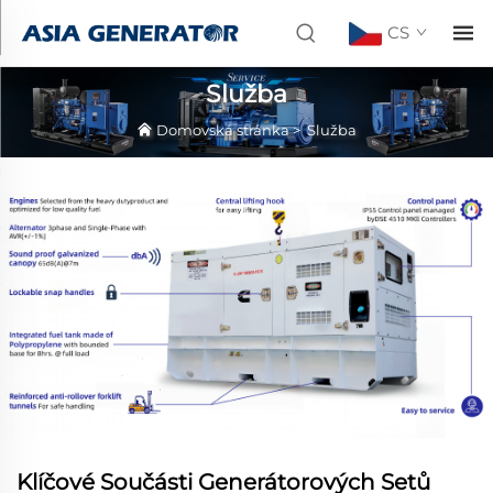
CS
Služba
Domovská stránka
>
Služba
Klíčové Součásti Generátorových Setů