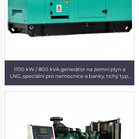
1100 kW / 800 kVA generátor na zemní plyn a
LNG, speciální pro nemocnice a banky, tichý typ,
okamžitý start při výpadku napájení – tichý
generátor