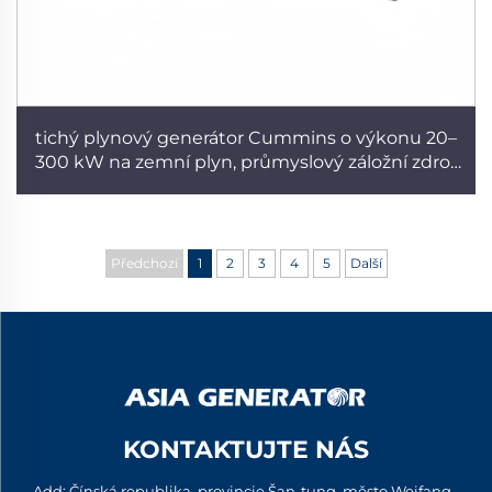
tichý plynový generátor Cummins o výkonu 20–
300 kW na zemní plyn, průmyslový záložní zdroj,
plně automatický, nízkohlučný tichý generátor
Předchozí
1
2
3
4
5
Další
KONTAKTUJTE NÁS
Add: Čínská republika, provincie Šan-tung, město Weifang,