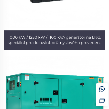
1000 kW / 1250 kW / 1100 kVA generátor na LNG,
speciální pro dolování, průmyslového provedení,
možnost paralelního zapojení, export po celém
světě – generátor Cummins