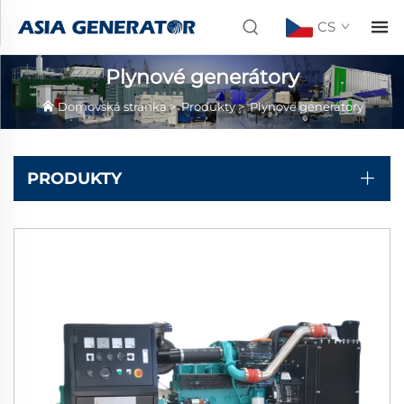
CS
Plynové generátory
Domovská stránka
>
Produkty
>
Plynové generátory
PRODUKTY