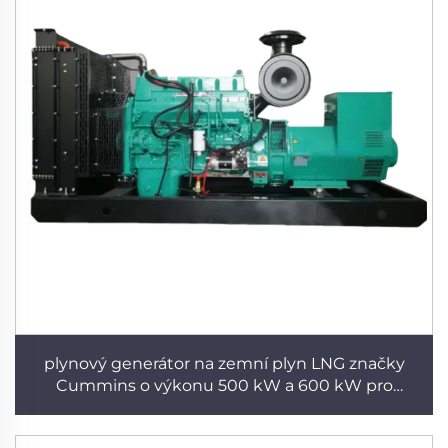
plynový generátor na zemní plyn LNG značky
Cummins o výkonu 500 kW a 600 kW pro
hornické projekty, mobilní přívěs, nízká spotřeba
paliva, výkonný tichý generátor