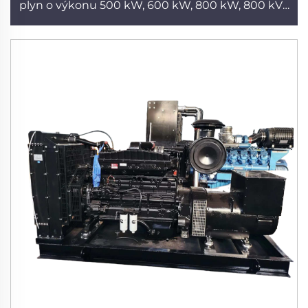
plyn o výkonu 500 kW, 600 kW, 800 kW, 800 kVA
a 100 kVA pro zemědělskou techniku a
zásobování venkova elektrickou energií, tichý
generátor