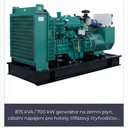
875 kVA / 700 kW generátor na zemní plyn,
záložní napájení pro hotely, třífázový čtyřvodičový,
motor z plného mědi, stabilní výroba elektrické