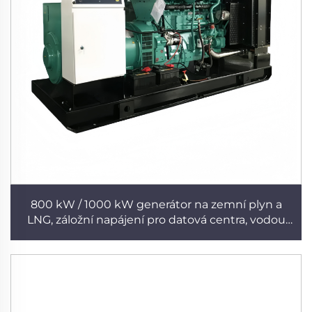
800 kW / 1000 kW generátor na zemní plyn a
LNG, záložní napájení pro datová centra, vodou
chlazený průmyslového provedení, stabilní a
spolehlivý generátor Cummins