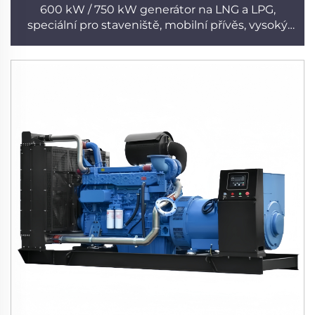
600 kW / 750 kW generátor na LNG a LPG,
speciální pro staveniště, mobilní přívěs, vysoký
výkon, tovární velkoobchodní generátor
Cummins