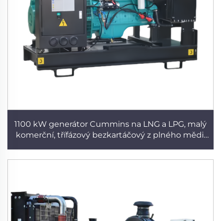
1100 kW generátor Cummins na LNG a LPG, malý
komerční, třífázový bezkartáčový z plného mědi,
výrobní přímé dodávky dieselového generátoru