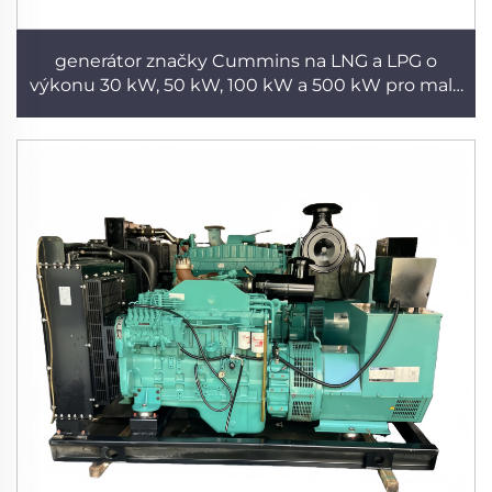
generátor značky Cummins na LNG a LPG o
výkonu 30 kW, 50 kW, 100 kW a 500 kW pro malé
komerční aplikace, třífázový bezkartáčový
generátor s plným měděným vinutím, dieselový
generátor přímo z výrobního závodu