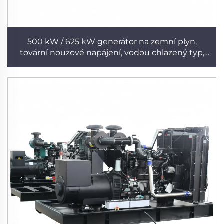
500 kW / 625 kW generátor na zemní plyn,
tovární nouzové napájení, vodou chlazený typ,
vysoce účinné odvádění tepla, nepřetržitý provoz