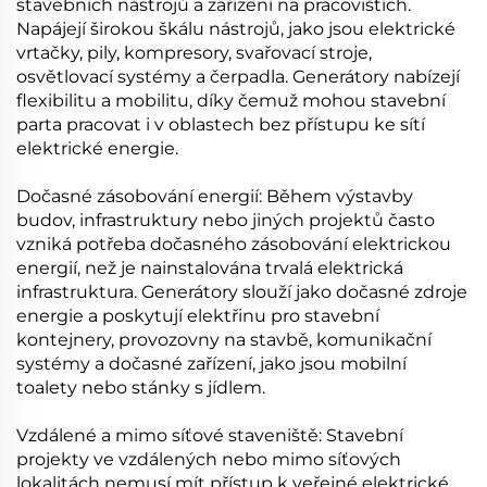
stavebních nástrojů a zařízení na pracovištích.
Napájejí širokou škálu nástrojů, jako jsou elektrické
vrtačky, pily, kompresory, svařovací stroje,
osvětlovací systémy a čerpadla. Generátory nabízejí
flexibilitu a mobilitu, díky čemuž mohou stavební
parta pracovat i v oblastech bez přístupu ke sítí
elektrické energie.
Dočasné zásobování energií: Během výstavby
budov, infrastruktury nebo jiných projektů často
vzniká potřeba dočasného zásobování elektrickou
energií, než je nainstalována trvalá elektrická
infrastruktura. Generátory slouží jako dočasné zdroje
energie a poskytují elektřinu pro stavební
kontejnery, provozovny na stavbě, komunikační
systémy a dočasné zařízení, jako jsou mobilní
toalety nebo stánky s jídlem.
Vzdálené a mimo síťové staveniště: Stavební
projekty ve vzdálených nebo mimo síťových
lokalitách nemusí mít přístup k veřejné elektrické