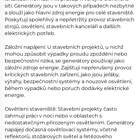
síti. Generátory jsou v takových případech nezbytné
a slouží jako hlavní zdroj energie pro celé staveniště.
Poskytují spolehlivý a nepřetržitý provoz stavebních
strojů, osvětlení, stavebních kanceláří a dalších
elektrických potřeb.
Záložní napájení: U stavebních projektů, u nichž
mohou způsobit výpadky proudu zpoždění nebo
bezpečnostní rizika, se generátory používají jako
záložní zdroje energie. Zajišťují nepřerušený provoz
kritických stavebních zařízení, jako jsou jeřáby,
výtahy, bezpečnostní systémy a nouzové osvětlení,
během výpadků nebo poruch dodávky elektrické
energie.
Osvětlení staveniště: Stavební projekty často
zahrnují práci v noci nebo v oblastech s
nedostatečným přirozeným osvětlením. Generátory
napájejí dočasná osvětlovací systémy, včetně
reflektorů, stožárových světel a řetězového