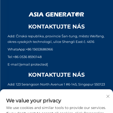
KONTAKTUJTE NÁS
Add: Čínská republika, provincie Šan-tung, město Weifang,
okres vysokých technologií, ulice Shengli East č. 4616
WhatsApp:
+86 15653686966
Tel:
+86 0536 8590148
E-mail:
[email protected]
KONTAKTUJTE NÁS
Add: 123 Serangoon North Avenue 1 #6-145, Singapur 550123
WhatsApp:
+65 6935 2033
Tel:
+65 6935 2033
We value your privacy
E-mail:
[email protected]
We use cookies and similar tools to provide our services.