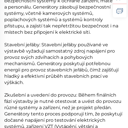
bezpečnostní systémy k ochraně zařízení, materiálů
a personálu. Generátory zásobují bezpečnostní
systémy, včetně kamerových systémů,
poplachových systémů a systémů kontroly
přístupu, a zajistí tak nepřetržitou bezpečnost i na
místech bez připojení k elektrické síti.
Stavební jeřáby: Stavební jeřáby používané ve
výstavbě vyžadují samostatný zdroj napájení pro
provoz svých zdvihacích a pohybových
mechanismů. Generátory poskytují potřebnou
energii pro provoz stavebních jeřábů, čímž zajišťují
hladký a efektivní průběh stavebních prací ve
výškách.
Zkušební a uvedení do provozu: Během finálních
fází výstavby je nutné otestovat a uvést do provozu
různé systémy a zařízení, než je projekt předán.
Generátory tento proces podporují tím, že poskytují
dočasné napájení pro testování elektrických
systémů, zařízení VZT (Vytápění, větrání a