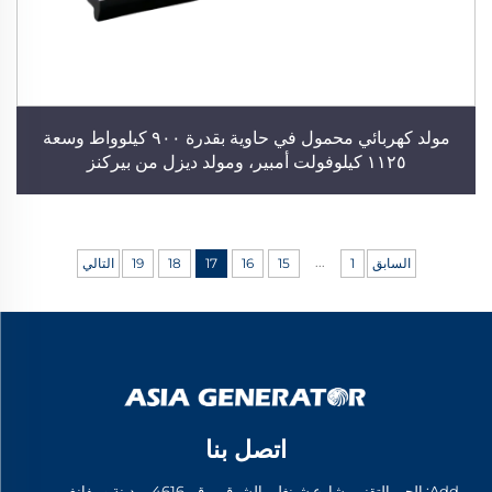
مولد كهربائي محمول في حاوية بقدرة ٩٠٠ كيلوواط وسعة
١١٢٥ كيلوفولت أمبير، ومولد ديزل من بيركنز
...
السابق
1
15
16
17
18
19
التالي
اتصل بنا
Add: الحي التقني، شارع شينغلي الشرقي رقم 4616، مدينة وييفانغ،