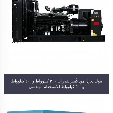
مولد ديزل من كُمنز بقدرات ٣٠٠ كيلوواط و٤٠٠ كيلوواط
و٥٠٠ كيلوواط للاستخدام الهندسي