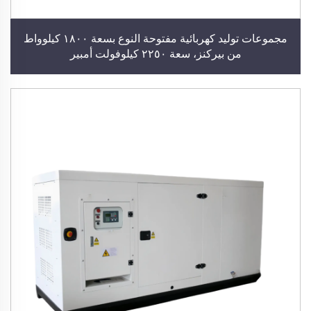
مجموعات توليد كهربائية مفتوحة النوع بسعة ١٨٠٠ كيلوواط
من بيركنز، سعة ٢٢٥٠ كيلوفولت أمبير