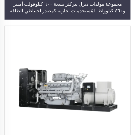
مجموعة مولدات ديزل بيركنز بسعة ٦٠٠ كيلوفولت أمبير
و٤٦٠ كيلوواط، لمُستخدمات تجارية كمصدر احتياطي للطاقة