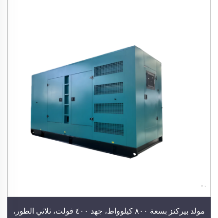
مولد بيركنز بسعة ٨٠٠ كيلوواط، جهد ٤٠٠ فولت، ثلاثي الطور،