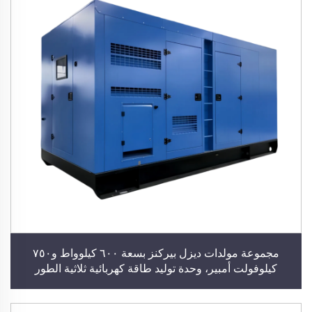
مجموعة مولدات ديزل بيركنز بسعة ٦٠٠ كيلوواط و٧٥٠
كيلوفولت أمبير، وحدة توليد طاقة كهربائية ثلاثية الطور