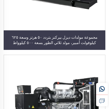
مجموعة مولدات ديزل بيركنز بتردد ٥٠ هرتز وسعة ٦٢٥
كيلوفولت أمبير، مولد ثلاثي الطور بسعة ٥٠٠ كيلوواط