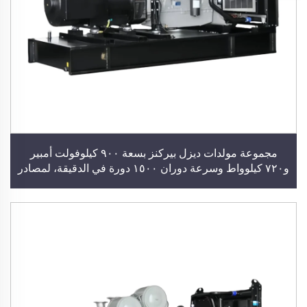
مجموعة مولدات ديزل بيركنز بسعة ٩٠٠ كيلوفولت أمبير
و٧٢٠ كيلوواط وسرعة دوران ١٥٠٠ دورة في الدقيقة، لمصادر
الطاقة الاحتياطية