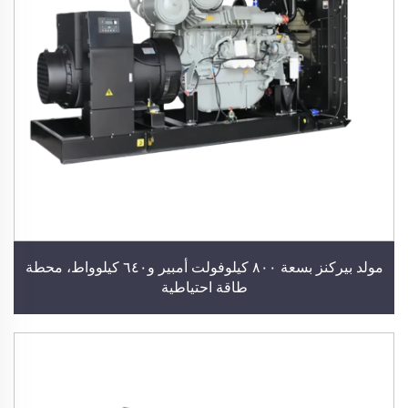
مولد بيركنز بسعة ٨٠٠ كيلوفولت أمبير و٦٤٠ كيلوواط، محطة
طاقة احتياطية