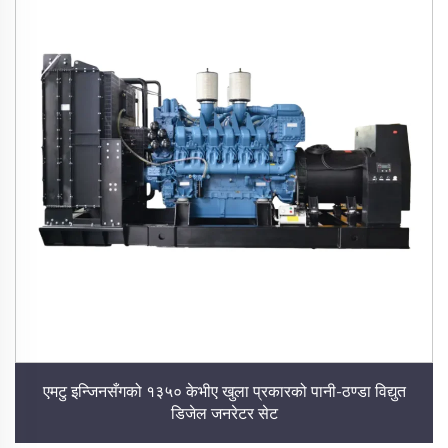
एमटु इन्जिनसँगको १३५० केभीए खुला प्रकारको पानी-ठण्डा विद्युत
डिजेल जनरेटर सेट