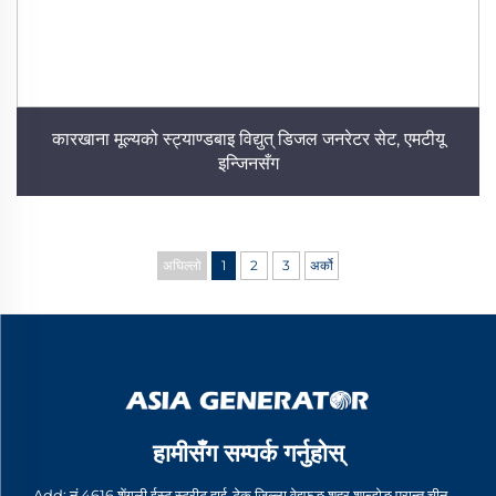
कारखाना मूल्यको स्ट्याण्डबाइ विद्युत् डिजल जनरेटर सेट, एमटीयू
इन्जिनसँग
अघिल्लो
1
2
3
अर्को
हामीसँग सम्पर्क गर्नुहोस्
Add: नं.4616 शेंगली ईस्ट स्ट्रीट हाई-टेक जिल्ला वेइफङ शहर शान्डोङ प्रान्त चीन