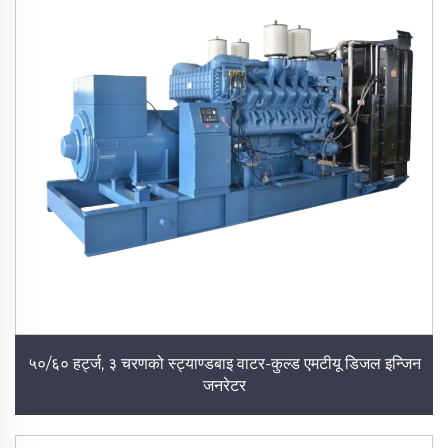
५०/६० हर्ट्ज, ३ चरणको स्ट्याण्डबाइ वाटर-कुल्ड एमटीयू डिजल इन्जिन
जनरेटर