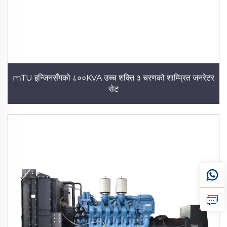
mTU इन्जिनसँगको ८००KVA उच्च शक्ति ३ चरणको शाम्प्रित जनरेटर
सेट