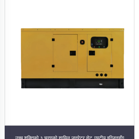
उच्च शक्तिको ३ चरणको शामिल जनरेटर सेट, एमटीयू इन्जिनसँग