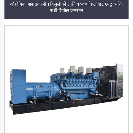
औद्योगिक आपातकालीन बिजुलीको लागि १००० किलोवाट एमटु ध्वनि-
रोधी डिजेल जनरेटर