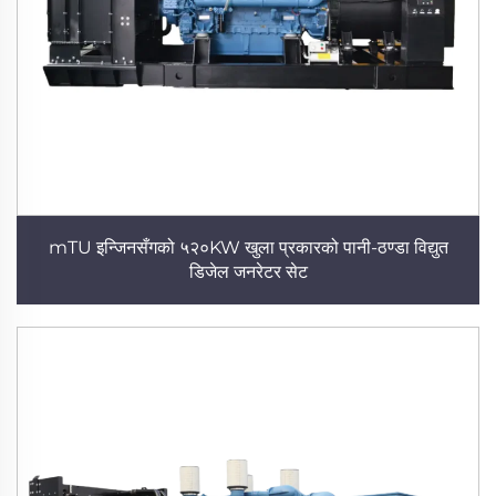
mTU इन्जिनसँगको ५२०KW खुला प्रकारको पानी-ठण्डा विद्युत
डिजेल जनरेटर सेट