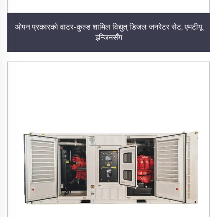
ओपन प्रकारको वाटर-कुल्ड शामिल विद्युत् डिजल जनरेटर सेट, एमटीयू
इन्जिनसँग