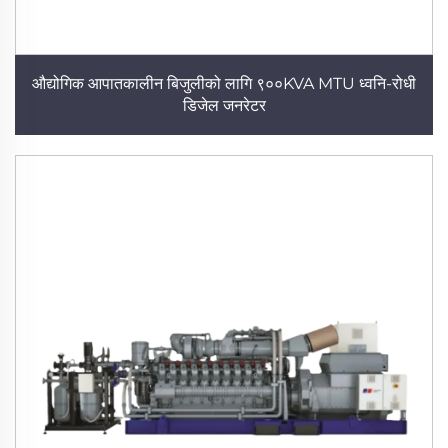
औद्योगिक आपातकालीन बिजुलीको लागि ९००KVA MTU ध्वनि-रोधी
डिजेल जनरेटर