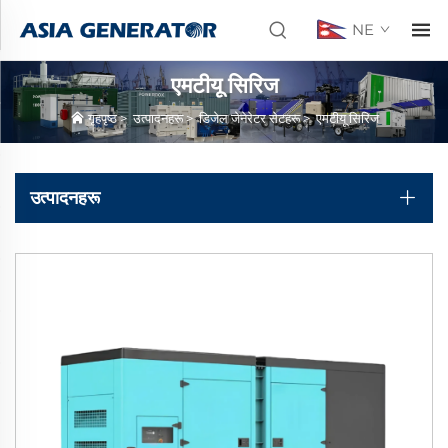
NE
एमटीयू सिरिज
गृहपृष्ठ
>
उत्पादनहरू
>
डिजेल जेनेरेटर सेटहरू
>
एमटीयू सिरिज
उत्पादनहरू