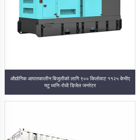
औद्योगिक आपातकालीन बिजुलीको लागि ९०० किलोवाट ११२५ केभीए
मटु ध्वनि-रोधी डिजेल जनरेटर