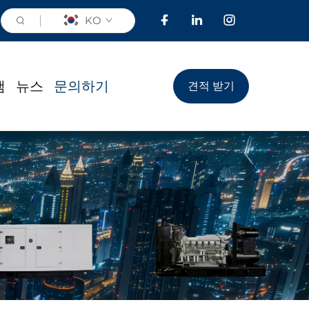
KO
램
뉴스
문의하기
견적 받기