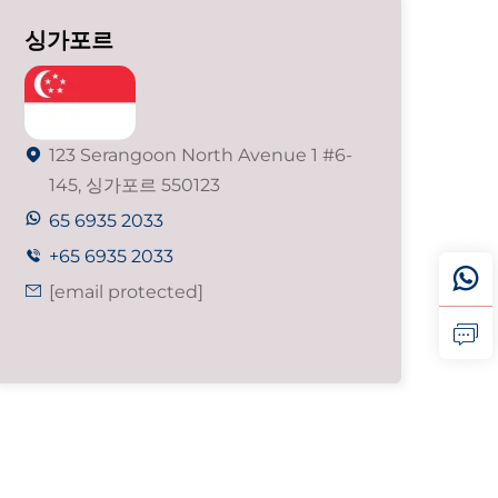
싱가포르
123 Serangoon North Avenue 1 #6-

145, 싱가포르 550123
65 6935 2033
+65 6935 2033

[email protected]
