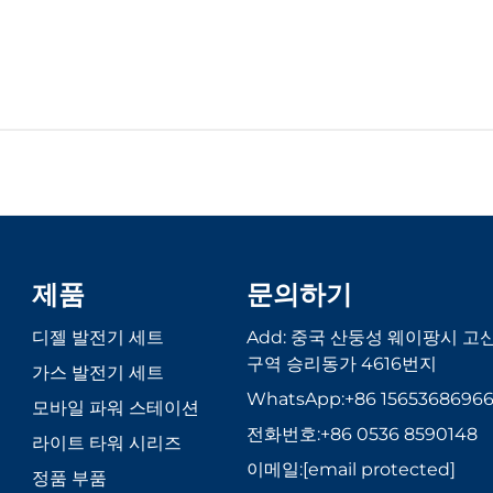
제품
문의하기
디젤 발전기 세트
Add: 중국 산둥성 웨이팡시 고
구역 승리동가 4616번지
가스 발전기 세트
WhatsApp:
+86 1565368696
모바일 파워 스테이션
전화번호:
+86 0536 8590148
라이트 타워 시리즈
이메일:
[email protected]
정품 부품