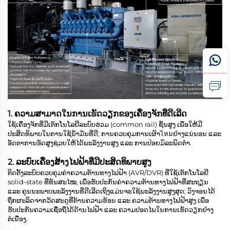
1. ຄວາມສາມາດໃນການເຮັດວຽກຂອງເຄື່ອງຈັກທີ່ດີເລີດ
ໃຊ້ເຄື່ອງຈັກທີ່ມີເຕັກໂນໂລຢີລະບົບຮ່ວມ (common rail) ຊັ້ນສູງ ເພື່ອໃຫ້ມີ
ປະສິດທິພາບໃນການໃຊ້ນ້ຳມັນທີ່ດີ; ການຄວບຄຸມການເຜົາไหมຢ່າງແນ່ນອນ ແລະ
ອັດຕາການອັດສູງຊ່ວຍໃຫ້ໄດ້ພະລັງງານສູງ ແລະ ການປ່ອຍມົລະພິດຕ່ຳ.
2. ລະບົບເຄື່ອງສ້າງໄຟຟ້າທີ່ມີປະສິດທິພາບສູງ
ຕິດຕັ້ງລະບົບຄວບຄຸມຄ່າຄວາມຕ້ານທາງໄຟຟ້າ (AVR/DVR) ທີ່ໃຊ້ເຕັກໂນໂລຢີ
solid-state ທີ່ທັນສະໄໝ, ເພື່ອຮັບປະກັນຄ່າຄວາມຕ້ານທາງໄຟຟ້າທີ່ສະຖຽນ
ແລະ ຄຸນນະພາບພະລັງງານທີ່ດີເລີດເຖິງແມ່ນຈະໃຊ້ພະລັງງານສູງສຸດ; ວົງຈອນໄດ້
ຖືກຜະລິດຈາກວັດສະດຸທີ່ຕ້ານຄວາມຮ້ອນ ແລະ ຄວາມຕ້ານທາງໄຟຟ້າສູງ ເພື່ອ
ຮັບປະກັນຄວາມເຊື່ອຖືໄດ້ດ້ານໄຟຟ້າ ແລະ ຄວາມປອດໄພໃນການເຮັດວຽກຢ່າງ
ຕໍ່ເນື່ອງ.