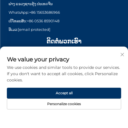
ຟາງ ແຂວງຊານຕຸ້ງ ປະເທດຈີນ
WhatsApp:
+86 15653686966
ເບີໂທລະສັບ:
+86 0536 8590148
ອີເມວ:
[email protected]
ຕິດຕໍ່ພວກເຮົາ
Add: 123 Serangoon North Avenue 1 #6-145, Singapore
We value your privacy
550123
WhatsApp:
+65 6935 2033
We use cookies and similar tools to provide our services.
If you don't want to accept all cookies, click Personalize
ເບີໂທລະສັບ:
+65 6935 2033
cookies.
ອີເມວ:
[email protected]
Accept all
Personalize cookies
ລິขະສິດ © 2026 Asia Generator Co., Ltd. ທຸກລິຂະສິດຖືກຮັກສາ. -
ນະໂຍບາຍຄວາມເປັນສ່ວນຕົວ