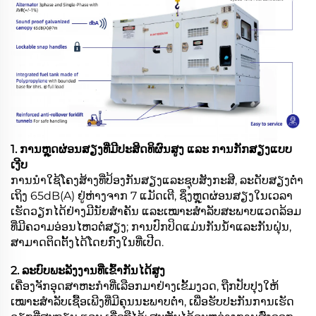
1. ການຫຼຸດຜ່ອນສຽງທີ່ມີປະສິດທິຜົນສູງ ແລະ ການກັກສຽງແບບ
ເງີບ
ການນຳໃຊ້ໂຄງສ້າງທີ່ປ້ອງກັນສຽງແລະຊຸບສັງກະສີ, ລະດັບສຽງຕ່ຳ
ເຖິງ 65dB(A) ຢູ່ຫ່າງຈາກ 7 ແມັດເຕີ, ຊຶ່ງຫຼຸດຜ່ອນສຽງໃນເວລາ
ເຮັດວຽກໄດ້ຢ່າງມີນັຍສຳຄັນ ແລະເໝາະສຳລັບສະພາບແວດລ້ອມ
ທີ່ມີຄວາມອ່ອນໄຫວຕໍ່ສຽງ; ການປົກປິດແມ່ນກັນນ້ຳແລະກັນຝຸ່ນ,
ສາມາດຕິດຕັ້ງໄດ້ໂດຍກົງໃນທີ່ເປີດ.
2. ລະບົບພະລັງງານທີ່ເຂົ້າກັນໄດ້ສູງ
ເຄື່ອງຈັກອຸດສາຫະກຳທີ່ເລືອກມາຢ່າງເຂັ້ມງວດ, ຖືກປັບປຸງໃຫ້
ເໝາະສຳລັບເຊື້ອເພີງທີ່ມີຄຸນນະພາບຕ່ຳ, ເພື່ອຮັບປະກັນການເຮັດ