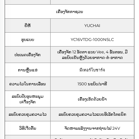
ເຄື່ອງຈັກກາຊວນ
ຍີ່ຫໍ້
YUCHAI
ຮູບແບບ
YC16VTDG-1000N5LC
ເຄື່ອງຈັກ 12 ອັດຕາ ແບບ Vee, 4 ຂັ້ນຕອນ, ມີ
ປະເພດເຄື່ອງຈັກ
ລະບົບເຢັນຫຼັງດ້ວຍອາກາດ-ຕໍ່-ອາກາດ
ການຫຼິ້ນແຮ່
มีเทอร์โบชาร์จ
ຄວາມໄວໃນການເລືອນ
1500 ນະບົບ/ນາທີ
ລະບົບປັບອຸນຫະພູມ
ເຄື່ອງເຮັດດ້ວຍນ້ໍາ
ເครື່ອງຈັກ
ລະບົບຄວບຄຸມຄວາມໄວ
ລະບົບຄວບຄຸມຄວາມໄວແບບອີເລັກໂຕຣນິກ
ວິທີເรີດຕົ້ນ
ຈັດຫາພະລັງງານຈາກຖ່ານໄຟ 24V