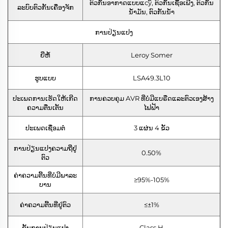
ຕົວກັ້ນອາກາດແບບແсу້, ຕົວກັ້ນເຊື້ອເພີງ, ຕົວກັ້ນ
ລະບົບຕົວກັ້ນເຄື່ອງຈັກ
ນ້ຳມັນ, ຕົວກັ້ນນ້ຳ
ການປ່ຽນແປງ
ຍີ່ຫໍ້
Leroy Somer
ຮູບແບບ
LSA49.3L10
ປະເພດການເຮັດໃຫ້ເກີດ
ການຄວບຄຸມ AVR ທີ່ບໍ່ມີແບຣືດແລະຕົວເອງສ້າງ
ຄວາມຕື່ນເຕັ້ນ
ໄຟຟ້າ
ປະເພດເຊື່ອມຕໍ່
3 ແຜ່ນ 4 ຂັ້ວ
ການປ່ຽນແປງຄວາມຖີ່ຢູ່
0.50%
ຕົວ
ຄ່າຄວາມຕີ້ນທີ່ບໍ່ມີພາລະ
≥95%-105%
ບານ
ຄ່າຄວາມຕີ້ນທີ່ຢູ່ຕົວ
≤±1%
ຊັ້ນການປ່ຽນແປງ
Class H