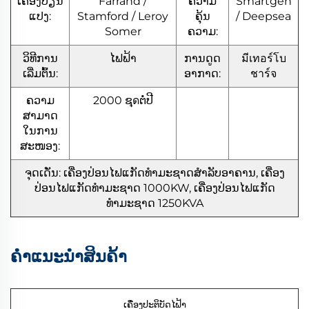
ເຄື່ອງປ່ຽນ
Farrand /
ຄວາມ
Smartgen
ແປງ:
Stamford / Leroy
ຄຸ້ນ
/ Deepsea
Somer
ຄວາມ:
ວິທີການ
ໄຟຟ້າ
ການດູດ
มีเทอร์โบ
ເລີ່ມຕົ້ນ:
ອາກາດ:
ชาร์จ
ຄວາມ
2000 ຊุดຕໍ່ປີ
ສາມາດ
ໃນການ
ສະໜອງ:
ຈຸດເດັ່ນ: ເຄື່ອງປ່ອນໄຟແກັດທຳມະຊາດສຳລັບອາຄານ, ເຄື່ອງ
ປ່ອນໄຟແກັດທຳມະຊາດ 1000KW, ເຄື່ອງປ່ອນໄຟແກັດ
ທຳມະຊາດ 1250KVA
ຄຳແນະນຳສິນຄ້າ
ເຄື່ອງປະຕິບັດໄຟ້າ