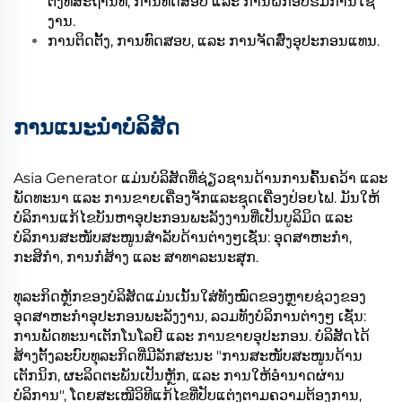
ຕັ້ງທີ່ສະຖານທີ່, ການທົດສອບ ແລະ ການຝຶກອົບຮົມການໃຊ້
ງານ.
ການຕິດຕັ້ງ, ການທົດສອບ, ແລະ ການຈັດສົ່ງອຸປະກອນແທນ.
ການແນະນຳບໍລິສັດ
Asia Generator ແມ່ນບໍລິສັດທີ່ຊ່ຽວຊານດ້ານການຄົ້ນຄວ້າ ແລະ
ພັດທະນາ ແລະ ການຂາຍເຄື່ອງຈັກແລະຊຸດເຄື່ອງປ່ອຍໄຟ. ມັນໃຫ້
ບໍລິການແກ້ໄຂບັນຫາອຸປະກອນພະລັງງານທີ່ເປັນບູລິມິດ ແລະ
ບໍລິການສະໜັບສະໜູນສຳລັບດ້ານຕ່າງໆເຊັ່ນ: ອຸດສາຫະກຳ,
ກະສິກຳ, ການກໍ່ສ້າງ ແລະ ສາທາລະນະສຸກ.
ທຸລະກິດຫຼັກຂອງບໍລິສັດແມ່ນເນັ້ນໃສ່ທັງໝົດຂອງຫຼາຍຊ່ວງຂອງ
ອຸດສາຫະກຳອຸປະກອນພະລັງງານ, ລວມທັງບໍລິການຕ່າງໆ ເຊັ່ນ:
ການພັດທະນາເຕັກໂນໂລຢີ ແລະ ການຂາຍອຸປະກອນ. ບໍລິສັດໄດ້
ສ້າງຕັ້ງລະບົບທຸລະກິດທີ່ມີລັກສະນະ "ການສະໜັບສະໜູນດ້ານ
ເຕັກນິກ, ຜະລິດຕະພັນເປັນຫຼັກ, ແລະ ການໃຫ້ອຳນາດຜ່ານ
ບໍລິການ", ໂດຍສະເໜີວິທີແກ້ໄຂທີ່ປັບແຕ່ງຕາມຄວາມຕ້ອງການ,