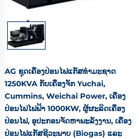
AG ຊຸດເຄື່ອງປ່ອນໄຟແກັສທຳມະຊາດ
1250KVA ກັບເຄື່ອງຈັກ Yuchai,
Cummins, Weichai Power, ເຄື່ອງ
ປ່ອນໄຟໄຟຟ້າ 1000KW, ຜູ້ຜະລິດເຄື່ອງ
ປ່ອນໄຟ, ອຸປະກອນຈັດຫາພະລັງງານ, ເຄື່ອງ
ປ່ອນໄຟແກັສຊີວະພາບ (Biogas) ແລະ