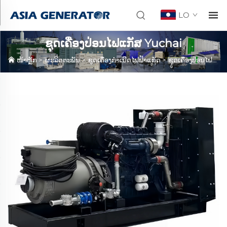
LO
ຊຸດເຄື່ອງປ່ອນໄຟແກັສ Yuchai
ໜ້າຫຼັກ
>
ຜະລິດຕະພັນ
>
ຊຸດເຄື່ອງກໍາເນີດໄຟຟ້າແກັດ
>
ຊຸດເຄື່ອງປ່ອນໄຟແກັສ Yuchai