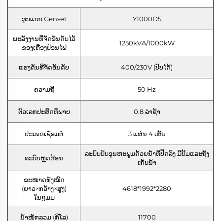
ຮູບແບບ Genset
Y1000D5
ພະລັງງານທີ່ຈັດອັນດັບໄວ້
1250kVA/1000kW
ຂອງເຄື່ອງປ່ອນໄຟ
ແຮງດັນທີ່ຈັດອັນດັບ
400/230V (ປັບໄດ້)
ຄວາມຖີ່
50 Hz
ຕົວເລກປະສິດທິພາບ
0.8 ລ່າຊ້າ
ປະເພດເຊື່ອມຕໍ່
3 ແຜ່ນ 4 ເສັ້ນ
ລະບົບປັບອຸນຫະພູມດ້ວຍນ້ຳທີ່ປິດລົງ ມີປັ້ມແລະຖັງ
ລະບົບຫຼຸດຮ້ອນ
ເກັບນ້ຳ
ຂະໜາດທັງໝົດ
(ຍາວ×ກວ້າງ×ສູງ)
4618*1992*2280
ໃນໆມມ
ນ້ຳໜັກລວມ (ກິໂລ)
11700