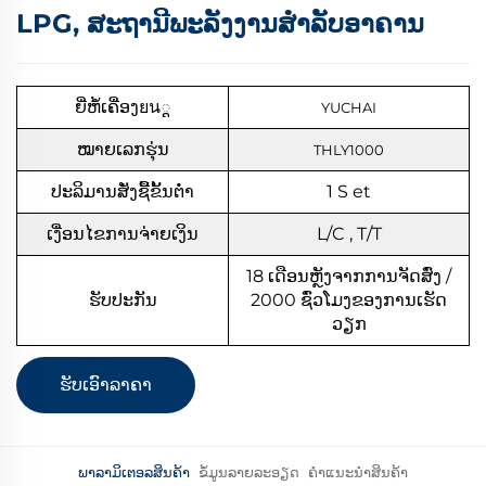
LPG, ສະຖານີພະລັງງານສຳລັບອາຄານ
ຍີ່ຫໍ້ເຄື່ອງยน្ត
YUCHAI
ໝາຍເລກຮຸ່ນ
THLY1000
ປະລິມານສັ່ງຊື້ຂັ້ນຕ່ຳ
1
S
et
ເງື່ອນໄຂການຈ່າຍເງິນ
L/C , T/T
18 ເດືອນຫຼັງຈາກການຈັດສົ່ງ /
ຮັບປະກັນ
2000 ຊົ່ວໂມງຂອງການເຮັດ
ວຽກ
ຮັບເອົາລາຄາ
ພາລາມິເຕອລສິນຄ້າ
ຂໍ້ມູນລາຍລະອຽດ
ຄຳແນະນຳສິນຄ້າ