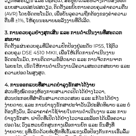
ວຽກທີ່ສະຖຽນ ແລະ ເຊື່ອຖືໄດ້; ສະຫຼັບໄດ້ລະຫວ່າງການສົ່ງອອກ
ແບບສາມເຟສ/ເຟສດຽວ, ຕິດຕັ້ງລະບົບການຄວບຄຸມຄ່າຄວາມຕີ່ນ
(AVR) ໂດຍອັດຕະໂນມັດ, ເພື່ອບັນລຸຄວາມຖືກຕ້ອງຂອງຄ່າຄວາມ
ຕີ່ນທີ່ ±1%, ໃຫ້ຄຸນນະພາບພະລັງງານທີ່ດີເລີດ.
3. ການຄວບຄຸມຢ່າງສຸກເສີນ ແລະ ການດຳເນີນງານທີ່ສະດວກ
ສະບາຍ
ຕິດຕັ້ງແຜ່ນຄວບຄຸມທີ່ມີຄວາມປົກປ້ອງຢູ່ລະດັບ IP55, ໃຊ້ຕົວ
ຄວບຄຸມ DSE 4510 MKII, ເພື່ອໃຫ້ເກີດການດຳເນີນງານ
ອັດຕະໂນມັດ, ການຕິດຕາມຂໍ້ຜິດພາດ ແລະ ການຈັດການຈາກ
ໄລຍະໄກ, ເຮັດໃຫ້ການດຳເນີນງານມີຄວາມສະດວກສະບາຍ ແລະ
ຄວາມປອດໄພສູງສຸດ.
4. ການອອກແບບທີ່ສາມາດບຳລຸງຮັກສາໄດ້ງ່າຍ
ສ່ວນທັງໝົດຂອງຫ້ອງກາບສາມາດເປີດໄດ້ຢ່າງໄວວາ,
ສ່ວນປະກອບທີ່ສຳຄັນສາມາດກວດສອບ ແລະ ແກ້ໄຂໄດ້ຢ່າງ
ງ່າຍດາຍ, ແລະ ການບໍາຮຸງຮັກສາປະຈຳວັນມີປະສິດທິພາບ ແລະ ບໍ່
ຕ້ອງກັງວົນ, ລົດລາຄາຄ່າໃຊ້ຈ່າຍໃນການດຳເນີນງານ ແລະ ການ
ບໍາຮຸງຮັກສາ. ຝາປິດທີ່ເປີດໄດ້ຢ່າງໄວວາແລະລັອກໄດ້ເພື່ອຄວາມ
ປອດໄພ; ວົງແຫວນຍົກສູນກາງເພື່ອການຍົກ ແລະ ຂົນສົ່ງທີ່
ງ່າຍດາຍ; ຮູທີ່ເຮັດດ້ວຍທໍ່ເຫຼັກທີ່ເຂັ້ມແຂງເພື່ອປ້ອງກັນການເອີ້ມລົ້ມ