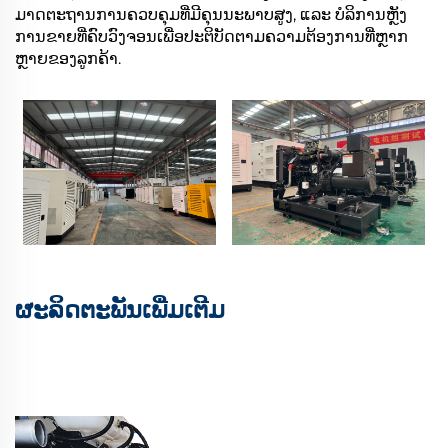
ມາດຕະຖານການຄວບຄຸມທີ່ມີຄຸນນະພາບສູງ, ແລະ ບໍລິການຫຼັງ
ການຂາຍທີ່ຄົບວົງຈອນເພື່ອປະຕິບັດຕາມຄວາມຕ້ອງການທີ່ຫຼາກ
ຫຼາຍຂອງລູກຄ້າ.
ຜະລິດຕະພັນເພີ່ມເຕີມ