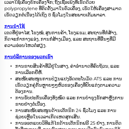
ເວລາໃຊ້ເຄື່ອງຍົກເຄື່ອງຈັກ; ຖັງເຊື້ອເພິງທີ່ເຮັດດ້ວຍ
polypropylene ທີ່ຕິດຕັ້ງມາໃນຕົວເຄື່ອງ, ເຮັດໃຫ້ເຄື່ອງສາມາດ
ເຮັດວຽກຕໍ່ເນື່ອງໄດ້ເຖິງ 8 ຊົ່ວໂມງໃນສະພາບເຕັມພາລາ.
ການນຳໃຊ້
ເຂດທີ່ຢູ່ອາໄສ, ໂຮງໝໍ, ສູນການຄ້າ, ໂຮງແຮມ, ສະຖານທີ່ກໍ່ສ້າງ,
ກິດຈະກຳກາງແອ່ງ, ການກໍ່ສ້າງເມືອງ, ແລະ ສະຖານທີ່ອື່ນໆທີ່ມີ
ຄວາມອ່ອນໄຫວຕໍ່ສຽງ.
ການບໍລິການຂອງພວກເຮົາ
ການຂາຍສິນຄ້າທີ່ມີຢູ່ໃນສາງ, ຄ່າອຳນາດທີ່ຄົບຖ້ວນ, ແລະ
ການເລືອກຍີ່ຫໍ້.
ສະໜັບສະໜູນການປ່ຽນແປງອັດຕະໂນມັດ ATS ແລະ ການ
ເຮັດວຽກຄູ່ກັນຫຼາຍໆໆຫົວຂອງເຄື່ອງທີ່ປັບແຕ່ງຕາມຄວາມ
ຕ້ອງການ.
ການຮັບປະກັນເຄື່ອງທັງໝົດ ແລະ ການບໍາຮຸງຮັກສາຫຼັງການ
ຂາຍຢ່າງຕໍ່ເນື່ອງ.
ການສະໜັບສະໜູນດ້ານເຕັກນິກ 24 ຊົ່ວໂມງ ແລະ ການ
ຊ່ວຍເຫຼືອໃນເວລາເກີດເຫດສຸກເສີນ.
ການອອກແບບວິທີແກ້ໄຂດ້ານເຕັກນິກຟຣີ 25 ຢ່າງ, ການຕິດ