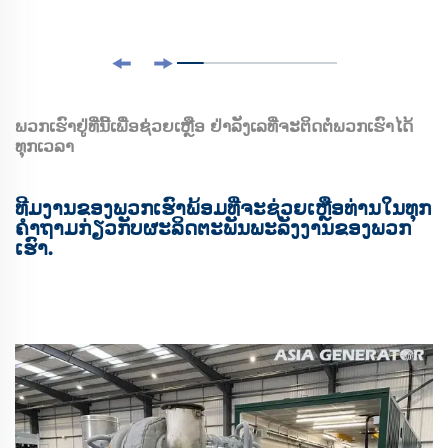
ພວກເຮົາຢູ່ທີ່ນີ້ເພື່ອຊ່ວຍເຫຼືອ ຢ່າລັງເລທີ່ຈະຕິດຕໍ່ພວກເຮົາໄດ້
ທຸກເວລາ
ທີມງານຂອງພວກເຮົາພ້ອມທີ່ຈະຊ່ວຍເຫຼືອທ່ານໃນທຸກ
ຄໍາຖາມກ່ຽວກັບຜະລິດຕະພັນພະລັງງານຂອງພວກ
ເຮົາ.