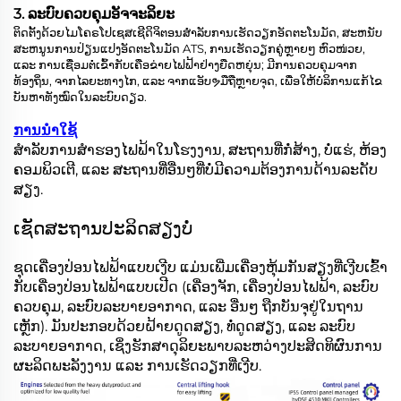
3. ລະບົບຄວບຄຸມອັຈຈະລິຍະ
ຕິດຕັ້ງດ້ວຍໄມໂຄຣໂປເຊສເຊີດິຈິຕອນສຳລັບການເຮັດວຽກອັດຕະໂນມັດ, ສະຫນັບ
ສະຫນູນການປ່ຽນແປງອັດຕະໂນມັດ ATS, ການເຮັດວຽກຄູ່ຫຼາຍໆ ຫົວໜ່ວຍ,
ແລະ ການເຊື່ອມຕໍ່ເຂົ້າກັບເຄືອຂ່າຍໄຟຟ້າຢ່າງຍືດຫຍຸ່ນ; ມີການຄວບຄຸມຈາກ
ທ້ອງຖິ່ນ, ຈາກໄລຍະທາງໄກ, ແລະ ຈາກແອັບຯມືຖືຫຼາຍຈຸດ, ເພື່ອໃຫ້ບໍລິການແກ້ໄຂ
ບັນຫາທັງໝົດໃນລະບົບດຽວ.
ການນຳໃຊ້
ສຳລັບການສຳຮອງໄຟຟ້າໃນໂຮງງານ, ສະຖານທີ່ກໍ່ສ້າງ, ບໍ່ແຮ່, ຫ້ອງ
ຄອມພິວເຕີ, ແລະ ສະຖານທີ່ອື່ນໆທີ່ບໍ່ມີຄວາມຕ້ອງການດ້ານລະດັບ
ສຽງ.
ເຊັດສະຖານປະລິດສຽງບໍ່
ຊຸດເຄື່ອງປ່ອນໄຟຟ້າແບບເງີບ ແມ່ນເພີ່ມເຄື່ອງຫຸ້ມກັນສຽງທີ່ເງີບເຂົ້າ
ກັບເຄື່ອງປ່ອນໄຟຟ້າແບບເປີດ (ເຄື່ອງຈັກ, ເຄື່ອງປ່ອນໄຟຟ້າ, ລະບົບ
ຄວບຄຸມ, ລະບົບລະບາຍອາກາດ, ແລະ ອື່ນໆ ຖືກບັນຈຸຢູ່ໃນຖານ
ເຫຼັກ). ມັນປະກອບດ້ວຍຝ້າຍດູດສຽງ, ທໍ່ດູດສຽງ, ແລະ ລະບົບ
ລະບາຍອາກາດ, ເຊິ່ງຮັກສາດຸລິຍະພາບລະຫວ່າງປະສິດທິຜົນການ
ຜະລິດພະລັງງານ ແລະ ການເຮັດວຽກທີ່ເງີບ.