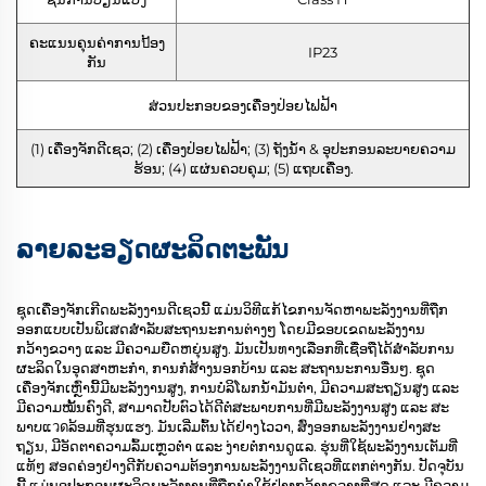
ຄະແນນຄຸນຄ່າການป້ອງ
IP23
ກັນ
ສ່ວນປະກອບຂອງເຄື່ອງປ່ອຍໄຟຟ້າ
(1) ເຄື່ອງຈັກດີເຊວ; (2) ເຄື່ອງປ່ອຍໄຟຟ້າ; (3) ຖັງນ້ຳ & ອຸປະກອນລະບາຍຄວາມ
ຮ້ອນ; (4) ແຜ່ນຄວບຄຸມ; (5) ແຖບເຄື່ອງ.
ລາຍລະອຽດຜະລິດຕະພັນ
ຊຸດເຄື່ອງຈັກເກີດພະລັງງານດີເຊວນີ້ ແມ່ນວິທີແກ້ໄຂການຈັດຫາພະລັງງານທີ່ຖືກ
ອອກແບບເປັນພິເສດສຳລັບສະຖານະການຕ່າງໆ ໂດຍມີຂອບເຂດພະລັງງານ
ກວ້າງຂວາງ ແລະ ມີຄວາມຍືດຫຍຸ່ນສູງ. ມັນເປັນທາງເລືອກທີ່ເຊື່ອຖືໄດ້ສຳລັບການ
ຜະລິດໃນອຸດສາຫະກຳ, ການກໍ່ສ້າງນອກບ້ານ ແລະ ສະຖານະການອື່ນໆ. ຊຸດ
ເຄື່ອງຈັກເຫຼົ່ານີ້ມີພະລັງງານສູງ, ການບໍລິໂພກນ້ຳມັນຕ່ຳ, ມີຄວາມສະຖຽນສູງ ແລະ
ມີຄວາມໝັ້ນຄົງດີ, ສາມາດປັບຕົວໄດ້ດີຕໍ່ສະພາບການທີ່ມີພະລັງງານສູງ ແລະ ສະ
ພາບແวดລ້ອມທີ່ຮຸນແຮງ. ມັນເລີ່ມຕົ້ນໄດ້ຢ່າງໄວວາ, ສົ່ງອອກພະລັງງານຢ່າງສະ
ຖຽນ, ມີອັດຕາຄວາມລົ້ມເຫຼວຕ່ຳ ແລະ ງ່າຍຕໍ່ການດູແລ. ຮຸ່ນທີ່ໃຊ້ພະລັງງານເຕັມທີ່
ແທ້ໆ ສອດຄ່ອງຢ່າງດີກັບຄວາມຕ້ອງການພະລັງງານດີເຊວທີ່ແຕກຕ່າງກັນ. ປັດຈຸບັນ
ນີ້ ແມ່ນອຸປະກອນຜະລິດພະລັງງານທີ່ຖືກນຳໃຊ້ຢ່າງກວ້າງຂວາງທີ່ສຸດ ແລະ ມີຄວາມ