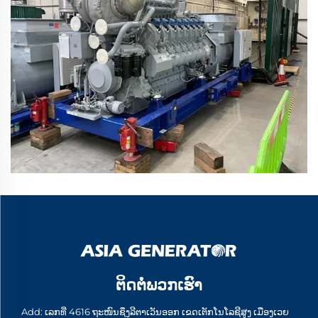
ຕິດຕໍ່ພວກເຮົາ
Add: ເລກທີ່ 4616 ຖະໜົນຊຶງລີຕາເວັນອອກ ເຂດເຕັກໂນໂລຊີສູງ ເມືອງເວຍ