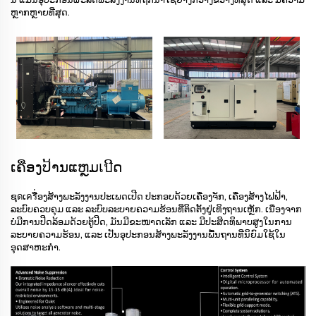
ຫຼາກຫຼາຍທີ່ສຸດ.
ເຄື່ອງປ້ານແຫຼມเปີດ
ຊุดເครື່ອງສ້າງພະລັງງານປະເພດເປີດ ປະກອບດ້ວຍເຄື່ອງຈັກ, ເຄື່ອງສ້າງໄຟຟ້າ,
ລະບົບຄວບຄຸມ ແລະ ລະບົບລະບາຍຄວາມຮ້ອນທີ່ຕິດຕັ້ງຢູ່ເທິງຖານເຫຼັກ. ເນື່ອງຈາກ
ບໍ່ມີການປິດລ້ອມດ້ວຍຕູ້ປິດ, ມັນມີຂະໜາດເລັກ ແລະ ມີປະສິດທິພາບສູງໃນການ
ລະບາຍຄວາມຮ້ອນ, ແລະ ເປັນອຸປະກອນສ້າງພະລັງງານພື້ນຖານທີ່ນິຍົມໃຊ້ໃນ
ອຸດສາຫະກຳ.