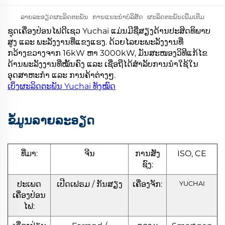
ລາຍລະອຽດຜະລິດຕະພັນ
ການແນະນຳບໍລິສັດ
ຜະລິດຕະພັນເພີ່ມເຕີມ
ຊຸດເຄື່ອງປ່ອນໄຟດີເຊວ Yuchai ແມ່ນມີຊື່ສຽງດ້ານປະສິດທິພາບ
ສູງ ແລະ ພະລັງງານທີ່ແຂງແຮງ. ດ້ວຍໄລຍະພະລັງງານທີ່
ກວ້າງຂວາງຈາກ 16kW ຫາ 3000kW, ມັນສະໜອງວິທີແກ້ໄຂ
ດ້ານພະລັງງານທີ່ໝັ້ນຄົງ ແລະ ເຊື່ອຖືໄດ້ສຳລັບການນຳໃຊ້ໃນ
ອຸດສາຫະກຳ ແລະ ການຄ້າຕ່າງໆ.
ເບິ່ງຜະລິດຕະພັນ Yuchai ທັງໝົດ
ຂໍ້ມູນລາຍລະອຽດ
ທີ່ມາ:
ຈີນ
ການສັງ
ISO, CE
ຊົງ:
ປະເພດ
ເປີດເຟຣມ / ກັນສຽງ
ເຄື່ອງຈັກ:
YUCHAI
ເຄື່ອງປ່ອນ
ໄຟ: