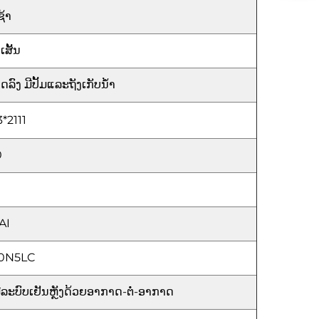
ຊ້າ
ເສັ້ນ
ດລົງ ມີປັ້ມແລະຖັງເກັບນ້ຳ
*2111
0
AI
0N5LC
ມີລະບົບເຢັນຫຼັງດ້ວຍອາກາດ-ຕໍ່-ອາກາດ