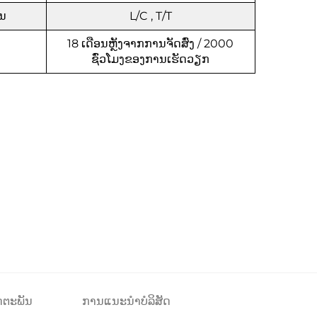
ິນ
L/C , T/T
18 ເດືອນຫຼັງຈາກການຈັດສົ່ງ / 2000
ຊົ່ວໂມງຂອງການເຮັດວຽກ
ຕະພັນ
ການແນະນຳບໍລິສັດ