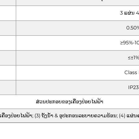
3 ແຜ່ນ 4 
0.50
≥95%-1
≤±1
Class
IP23
ສ່ວນປະກອບຂອງເຄື່ອງປ່ອຍໄຟຟ້າ
(2) ເຄື່ອງປ່ອຍໄຟຟ້າ; (3) ຖັງນ້ຳ & ອຸປະກອນລະບາຍຄວາມຮ້ອນ; (4) ແຜ່ນຄ