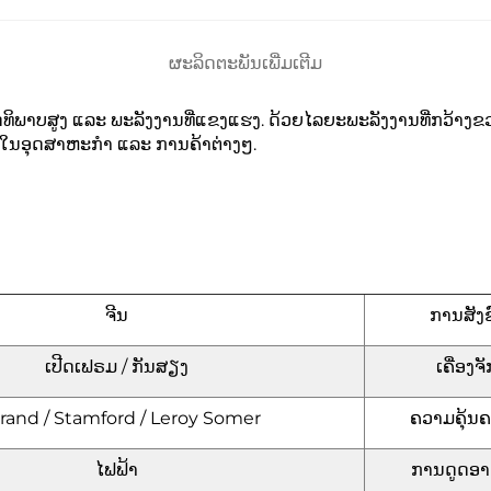
ຜະລິດຕະພັນເພີ່ມເຕີມ
ະສິດທິພາບສູງ ແລະ ພະລັງງານທີ່ແຂງແຮງ. ດ້ວຍໄລຍະພະລັງງານທີ່ກວ
ໃຊ້ໃນອຸດສາຫະກຳ ແລະ ການຄ້າຕ່າງໆ.
ຈີນ
ການສັງຊ
ເປີດເຟຣມ / ກັນສຽງ
ເຄື່ອງຈັ
rand / Stamford / Leroy Somer
ຄວາມຄຸ້ນ
ໄຟຟ້າ
ການດູດອາ