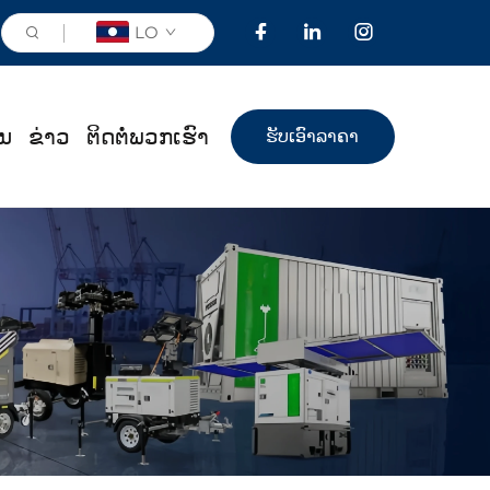
LO
ານ
ຂ່າວ
ຕິດຕໍ່ພວກເຮົາ
ຮັບເອົາລາຄາ