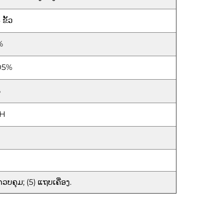
ຂັ້ວ
%
05%
%
 H
ວບຄຸມ; (5) ແຖບເຄື່ອງ.