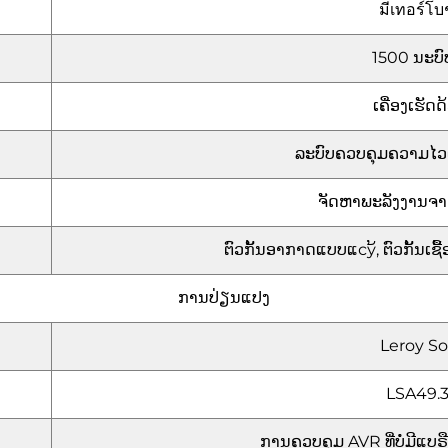
มีเทอร์โบ
1500 ນະບົ
ເຄື່ອງເຮັດດ
ລະບົບຄວບຄຸມຄວາມໄວແ
ຈັດຫາພະລັງງານຈາ
ຕົວກັ້ນອາກາດແບບແсу້, ຕົວກັ້ນເຊື້ອເ
ການປ່ຽນແປງ
Leroy S
LSA49.3
ການຄວບຄຸມ AVR ທີ່ບໍ່ມີແບ