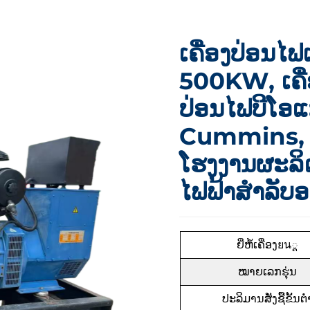
ເຄື່ອງປ່ອນ
500KW, ເຄື່
ປ່ອນໄຟບີໂອແກ
Cummins, 
ໂຮງງານຜະລິດ
ໄຟຟ້າສຳລັບ
ຍີ່ຫໍ້ເຄື່ອງยน្ត
ໝາຍເລກຮຸ່ນ
ປະລິມານສັ່ງຊື້ຂັ້ນຕ່