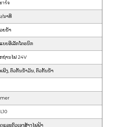
ชาร์จ
ບ/ນາທີ
້ວຍນ້ໍາ
ບບອີເລັກໂຕຣນິກ
ກຖ່ານໄຟ 24V
ພີງ, ຕົວກັ້ນນ້ຳມັນ, ຕົວກັ້ນນ້ຳ
omer
L10
ຣືດແລະຕົວເອງສ້າງໄຟຟ້າ