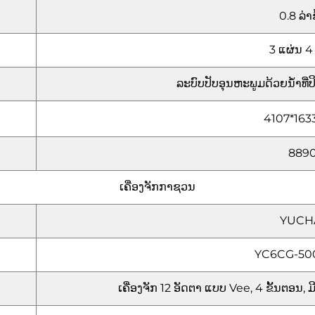
0.8 ລ່າ
3 ແຜ່ນ 4 
ລະບົບປັບອຸນຫະພູມດ້ວຍນ້ຳທີ່ປິ
4107*1633
889
ເຄື່ອງຈັກກາຊວນ
YUCH
YC6CG-50
ເຄື່ອງຈັກ 12 ອັດຕາ ແບບ Vee, 4 ຂັ້ນຕອນ, 