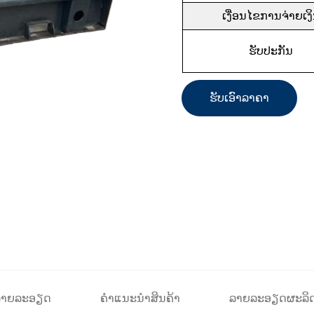
ເງື່ອນໄຂການຈ່າຍເງ
ຮັບປະກັນ
ຮັບເອົາລາຄາ
ນລາຍລະອຽດ
ຄຳແນະນຳສິນຄ້າ
ລາຍລະອຽດຜະລິດ