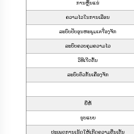
ການຫຼິ້ນແຮ່
ຄວາມໄວໃນການເລືອນ
ລະບົບປັບອຸນຫະພູມເครື່ອງຈັກ
ລະບົບຄວບຄຸມຄວາມໄວ
ວິທີເรີດຕົ້ນ
ລະບົບຕົວກັ້ນເຄື່ອງຈັກ
ຍີ່ຫໍ້
ຮູບແບບ
ປະເພດການເຮັດໃຫ້ເກີດຄວາມຕື່ນເຕັ້ນ