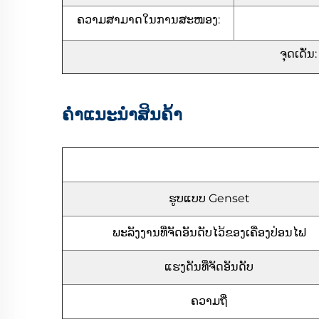
ຄວາມສາມາດໃນການສະໜອງ:
ຈຸດເດັ່
ຄຳແນະນຳສິນຄ້າ
ຮູບແບບ Genset
ພະລັງງານທີ່ຈັດອັນດັບໄວ້ຂອງເຄື່ອງປ່ອນໄຟ
ແຮງດັນທີ່ຈັດອັນດັບ
ຄວາມຖີ່