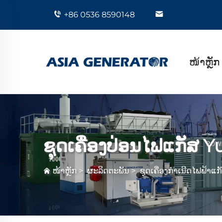
+86 0536 8590148
ໜ້າຫຼັກ
ຊຸດເຄື່ອງປ່ອນໄຟແກັສ Y
ໜ້າຫຼັກ
>
ຜະລິດຕະພັນ
>
ຊຸດເຄື່ອງກໍາເນີດໄຟຟ້າແກ