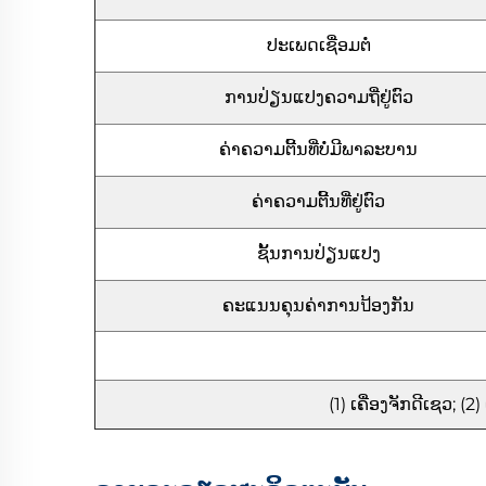
ປະເພດເຊື່ອມຕໍ່
ການປ່ຽນແປງຄວາມຖີ່ຢູ່ຕົວ
ຄ່າຄວາມຕີ້ນທີ່ບໍ່ມີພາລະບານ
ຄ່າຄວາມຕີ້ນທີ່ຢູ່ຕົວ
ຊັ້ນການປ່ຽນແປງ
ຄະແນນຄຸນຄ່າການป້ອງກັນ
(1) ເຄື່ອງຈັກດີເຊວ; 