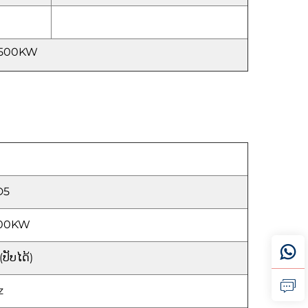
ັສ 500KW
D5
500KW
ປັບໄດ້)
z