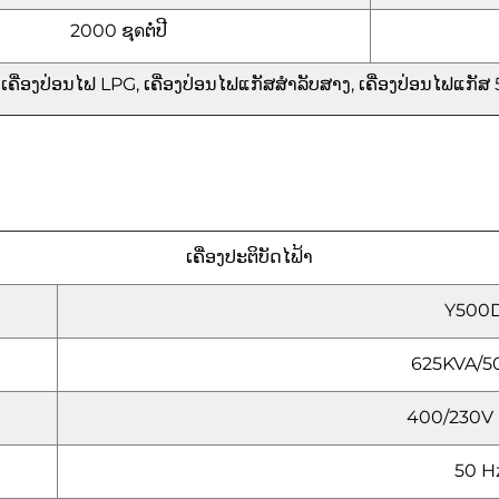
2000 ຊุดຕໍ່ປີ
ນ: ເຄື່ອງປ່ອນໄຟ LPG, ເຄື່ອງປ່ອນໄຟແກັສສຳລັບສາງ, ເຄື່ອງປ່ອນໄຟແກ
ເຄື່ອງປະຕິບັດໄຟ້າ
Y500
625KVA/
400/230V (
50 H