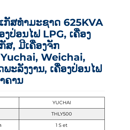
ໄຟແກັສທຳມະຊາດ 625KVA
ອງປ່ອນໄຟ LPG, ເຄື່ອງ
ັສ, ມີເຄື່ອງຈັກ
Yuchai, Weichai,
ພະລັງງານ, ເຄື່ອງປ່ອນໄຟ
ອາຄານ
YUCHAI
THLY500
ຳ
1
S
et