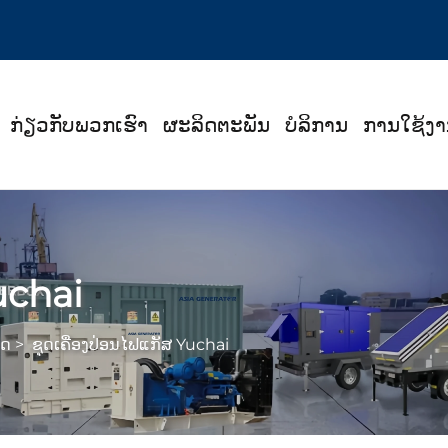
ກ່ຽວກັບພວກເຮົາ
ຜະລິດຕະພັນ
ບໍລິການ
ການໃຊ້ງ
uchai
ັດ
>
ຊຸດເຄື່ອງປ່ອນໄຟແກັສ Yuchai