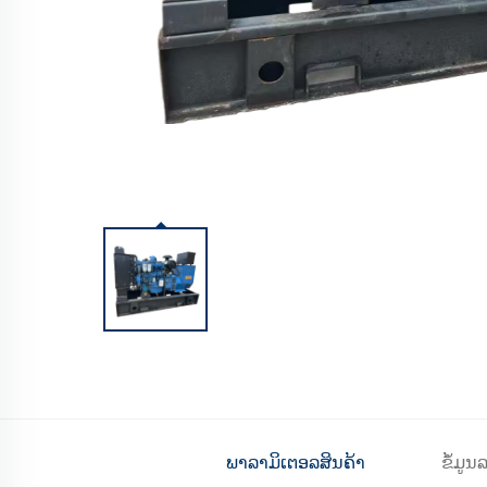
ພາລາມິເຕອລສິນຄ້າ
ຂໍ້ມູ