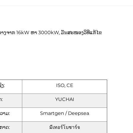
້າງຂວາງຈາກ 16kW ຫາ 3000kW, ມັນສະໜອງວິທີແກ້ໄຂ
ົງ:
ISO, CE
ກ:
YUCHAI
ຄວາມ:
Smartgen / Deepsea
ກາດ:
มีเทอร์โบชาร์จ