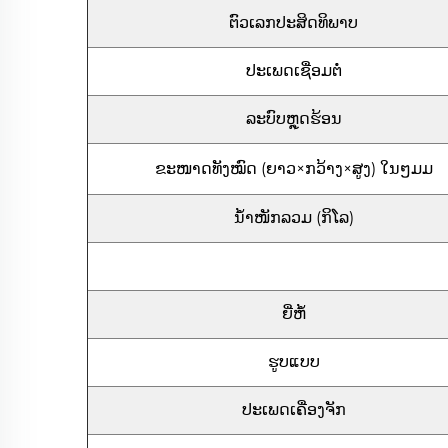
ຕົວເລກປະສິດທິພາບ
ປະເພດເຊື່ອມຕໍ່
ລະບົບຫຼຸດຮ້ອນ
ຂະໜາດທັງໝົດ (ຍາວ×ກວ້າງ×ສູງ) ໃນໆມມ
ນ້ຳໜັກລວມ (ກິໂລ)
ຍີ່ຫໍ້
ຮູບແບບ
ປະເພດເຄື່ອງຈັກ