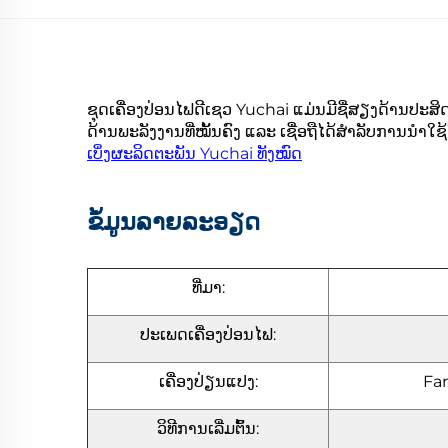
ຊຸດເຄື່ອງປ່ອນໄຟດີເຊວ Yuchai ແມ່ນມີຊື່ສຽງດ້ານປ
ດ້ານພະລັງງານທີ່ໝັ້ນຄົງ ແລະ ເຊື່ອຖືໄດ້ສຳລັບການນຳ
ເບິ່ງຜະລິດຕະພັນ Yuchai ທັງໝົດ
ຂໍ້ມູນລາຍລະອຽດ
ທີ່ມາ:
ປະເພດເຄື່ອງປ່ອນໄຟ:
ເຄື່ອງປ່ຽນແປງ:
Far
ວິທີການເລີ່ມຕົ້ນ: