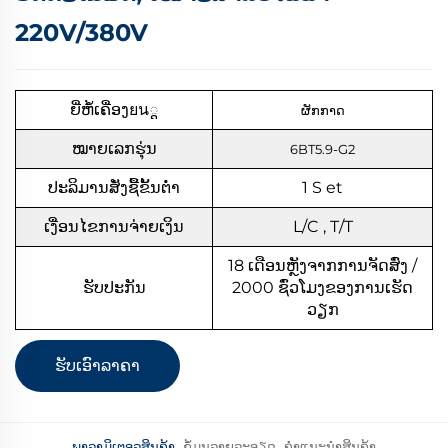
220V/380V
ຍີ່ຫໍ້ເຄື່ອງยน្ត
ຜັກກາດ
ໝາຍເລກຮຸ່ນ
6BT5.9-G2
ປະລິມານສັ່ງຊື້ຂັ້ນຕ່ຳ
1
S
et
ເງື່ອນໄຂການຈ່າຍເງິນ
L/C , T/T
18 ເດືອນຫຼັງຈາກການຈັດສົ່ງ /
ຮັບປະກັນ
2000 ຊົ່ວໂມງຂອງການເຮັດ
ວຽກ
ຮັບເອົາລາຄາ
ພາລາມິເຕອລສິນຄ້າ
ຂໍ້ມູນລາຍລະອຽດ
ຄຳແນະນຳສິນຄ້າ