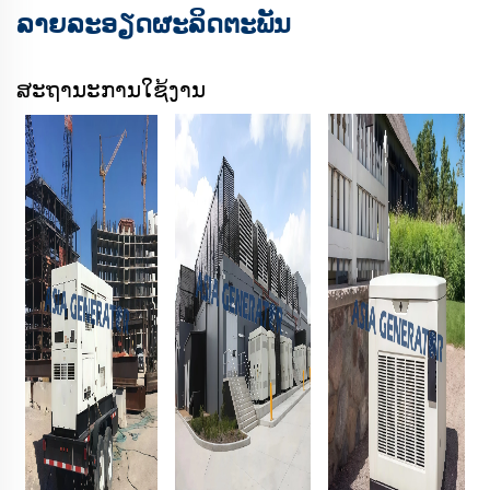
ລາຍລະອຽດຜະລິດຕະພັນ
ສະຖານະການໃຊ້ງານ