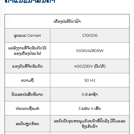
ຄຳແນະນຳສິນຄ້າ
ເຄື່ອງປະຕິບັດໄຟ້າ
ຮູບແບບ Genset
C100D6
ພະລັງງານທີ່ຈັດອັນດັບໄວ້
100KVA/80KW
ຂອງເຄື່ອງປ່ອນໄຟ
ແຮງດັນທີ່ຈັດອັນດັບ
400/230V (ປັບໄດ້)
ຄວາມຖີ່
50 Hz
ຕົວເລກປະສິດທິພາບ
0.8 ລ່າຊ້າ
ປະເພດເຊື່ອມຕໍ່
3 ແຜ່ນ 4 ເສັ້ນ
ລະບົບປັບອຸນຫະພູມດ້ວຍນ້ຳທີ່ປິດລົງ ມີປັ້ມແລະ
ລະບົບຫຼຸດຮ້ອນ
ຖັງເກັບນ້ຳ