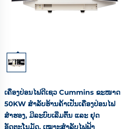
ເຄື່ອງປ່ອນໄຟດີເຊວ Cummins ຂະໜາດ
50KW ສຳລັບຮ້ານຄ້າເປັນເຄື່ອງປ່ອນໄຟ
ສຳຮອງ, ມີລະບົບເລີ່ມຕົ້ນ ແລະ ຢຸດ
ອັດຕະໂນມັດ, ເໝາະສຳລັບໄຟຟ້າ