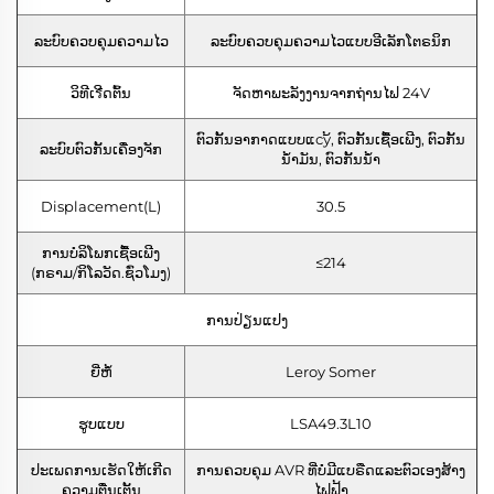
ລະບົບຄວບຄຸມຄວາມໄວ
ລະບົບຄວບຄຸມຄວາມໄວແບບອີເລັກໂຕຣນິກ
ວິທີເรີດຕົ້ນ
ຈັດຫາພະລັງງານຈາກຖ່ານໄຟ 24V
ຕົວກັ້ນອາກາດແບບແсу້, ຕົວກັ້ນເຊື້ອເພີງ, ຕົວກັ້ນ
ລະບົບຕົວກັ້ນເຄື່ອງຈັກ
ນ້ຳມັນ, ຕົວກັ້ນນ້ຳ
Displacement(L)
30.5
ການບໍລິໂພກເຊື້ອເພີງ
≤214
(ກຣາມ/ກິໂລວັດ.ຊົ່ວໂມງ)
ການປ່ຽນແປງ
ຍີ່ຫໍ້
Leroy Somer
ຮູບແບບ
LSA49.3L10
ປະເພດການເຮັດໃຫ້ເກີດ
ການຄວບຄຸມ AVR ທີ່ບໍ່ມີແບຣືດແລະຕົວເອງສ້າງ
ຄວາມຕື່ນເຕັ້ນ
ໄຟຟ້າ