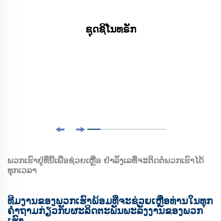
ຊຸດຊິໂນທຣັກ
ພວກເຮົາຢູ່ທີ່ນີ້ເພື່ອຊ່ວຍເຫຼືອ ຢ່າລັງເລທີ່ຈະຕິດຕໍ່ພວກເຮົາໄດ້
ທຸກເວລາ
ທີມງານຂອງພວກເຮົາພ້ອມທີ່ຈະຊ່ວຍເຫຼືອທ່ານໃນທຸກ
ຄໍາຖາມກ່ຽວກັບຜະລິດຕະພັນພະລັງງານຂອງພວກ
ເຮົາ.