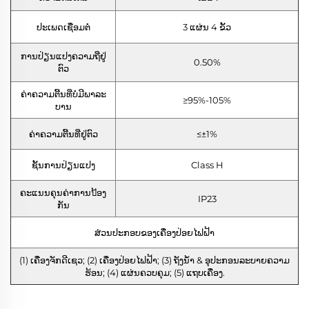
ປະເພດເຊື່ອມຕໍ່
3 ແຜ່ນ 4 ຂັ້ວ
ການປ່ຽນແປງຄວາມຖີ່ຢູ່
0.50%
ຕົວ
ຄ່າຄວາມຕີ້ນທີ່ບໍ່ມີພາລະ
≥95%-105%
ບານ
ຄ່າຄວາມຕີ້ນທີ່ຢູ່ຕົວ
≤±1%
ຊັ້ນການປ່ຽນແປງ
Class H
ຄະແນນຄຸນຄ່າການป້ອງ
IP23
ກັນ
ສ່ວນປະກອບຂອງເຄື່ອງປ່ອຍໄຟຟ້າ
(1) ເຄື່ອງຈັກດີເຊວ; (2) ເຄື່ອງປ່ອຍໄຟຟ້າ; (3) ຖັງນ້ຳ & ອຸປະກອນລະບາຍຄວາມ
ຮ້ອນ; (4) ແຜ່ນຄວບຄຸມ; (5) ແຖບເຄື່ອງ.