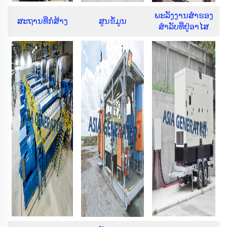
ພະລັງງານສຳຮອງ
ສະຖານທີ່ກໍ່ສ້າງ
ສູນຂໍ້ມູນ
ສຳລັບທີ່ຢູ່ອາໄສ