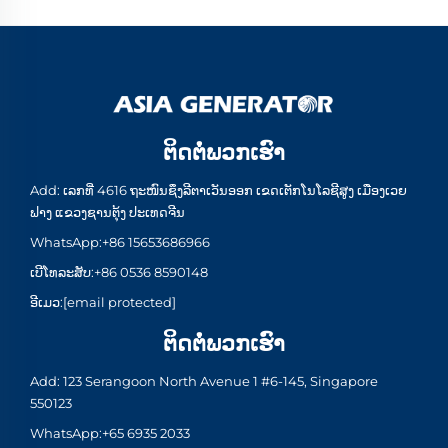
ຕິດຕໍ່ພວກເຮົາ
Add: ເລກທີ່ 4616 ຖະໜົນຊຶງລີຕາເວັນອອກ ເຂດເຕັກໂນໂລຊີສູງ ເມືອງເວຍ
ຟາງ ແຂວງຊານຕຸ້ງ ປະເທດຈີນ
WhatsApp:
+86 15653686966
ເບີໂທລະສັບ:
+86 0536 8590148
ອີເມວ:
[email protected]
ຕິດຕໍ່ພວກເຮົາ
Add: 123 Serangoon North Avenue 1 #6-145, Singapore
550123
WhatsApp:
+65 6935 2033