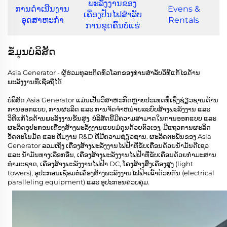
ພະລັງງານຂອງ
ການດຳເນີນງານ
Evens &
ເຄື່ອງປັ່ນໄຟສໍາລັບ
ອຸດສາຫະກຳ
Rentals
ການຂຸດຄົ້ນບໍ່ແຮ່
ຂໍ້ມູນບໍລິສັດ
Asia Generator - ຜູ້ຮ່ວມທຸລະກິດທົ່ວໂລກຂອງທ່ານສຳລັບວິທີແກ້ໄຂດ້ານ
ພະລັງງານທີ່ເຊື່ອຖືໄດ້
ບໍລິສັດ Asia Generator ແມ່ນເປັນວິສາຫະກິດຫຼາຍປະເທດທີ່ເຊີ່ງຊ່ຽວຊານດ້ານ
ການອອກແບບ, ການຜະລິດ ແລະ ການຈັດຈຳຫນ່າຍລະບົບສ້າງພະລັງງານ ແລະ
ວິທີແກ້ໄຂດ້ານພະລັງງານຂັ້ນສູງ. ບໍລິສັດນີ້ມີຄວາມສາມາດໃນການອອກແບບ ແລະ
ຜະລິດອຸປະກອນເຄື່ອງສ້າງພະລັງງານແບບມໍດູນດ້ວຍຕົວເອງ, ມີແຖວການຜະລິດ
ອັດຕະໂນມັດ ແລະ ທີມງານ R&D ທີ່ມີຄວາມຊ່ຽວຊານ. ຜະລິດຕະພັນຂອງ Asia
Generator ລວມເຖິງ ເຄື່ອງສ້າງພະລັງງານໄຟຟ້າທີ່ຂັບເຄື່ອນດ້ວຍນ້ຳມັນດີເຊວ
ແລະ ນ້ຳມັນທາງເລືອກອື່ນ, ເຄື່ອງສ້າງພະລັງງານໄຟຟ້າທີ່ຂັບເຄື່ອນດ້ວຍກຳມະສານ
ທຳມະຊາດ, ເຄື່ອງສ້າງພະລັງງານໄຟຟ້າ DC, ໂຄງສ້າງສີ່ງເຄື່ອງສູງ (light
towers), ອຸປະກອນເຊື່ອມຕໍ່ເຄື່ອງສ້າງພະລັງງານໄຟຟ້າເຂົ້າດ້ວຍກັນ (electrical
paralleling equipment) ແລະ ອຸປະກອນຄວບຄຸມ.