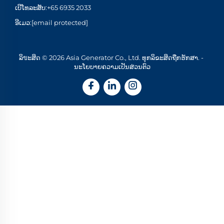
ເບີໂທລະສັບ:
+65 6935 2033
ອີເມວ:
[email protected]
ລິขະສິດ © 2026 Asia Generator Co., Ltd. ທຸກລິຂະສິດຖືກຮັກສາ. -
ນະໂຍບາຍຄວາມເປັນສ່ວນຕົວ