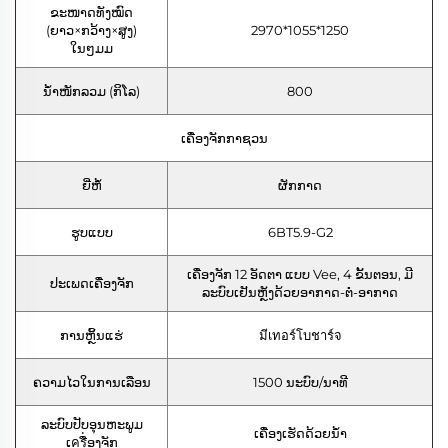
ຂະໜາດທັງໝົດ
(ຍາວ×ກວ້າງ×ສູງ)
2970*1055*1250
ໃນໆມມ
ນ້ຳໜັກລວມ (ກິໂລ)
800
ເຄື່ອງຈັກກາຊວນ
ຍີ່ຫໍ້
ຜັກກາດ
ຮູບແບບ
6BT5.9-G2
ເຄື່ອງຈັກ 12 ອັດຕາ ແບບ Vee, 4 ຂັ້ນຕອນ, ມີ
ປະເພດເຄື່ອງຈັກ
ລະບົບເຢັນຫຼັງດ້ວຍອາກາດ-ຕໍ່-ອາກາດ
ການຫຼິ້ນແຮ່
มีเทอร์โบชาร์จ
ຄວາມໄວໃນການເລືອນ
1500 ນະບົບ/ນາທີ
ລະບົບປັບອຸນຫະພູມ
ເຄື່ອງເຮັດດ້ວຍນ້ໍາ
ເครື່ອງຈັກ