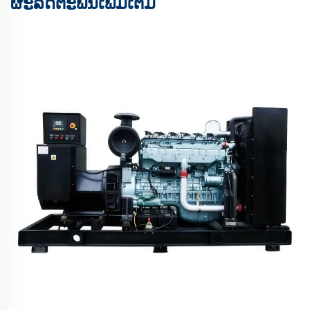
ຜະລິດຕະພັນເພີ່ມເຕີມ