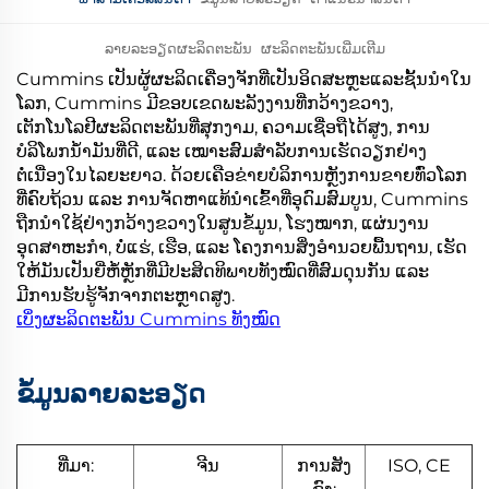
ລາຍລະອຽດຜະລິດຕະພັນ
ຜະລິດຕະພັນເພີ່ມເຕີມ
Cummins ເປັນຜູ້ຜະລິດເຄື່ອງຈັກທີ່ເປັນອິດສະຫຼະແລະຊັ້ນນຳໃນ
ໂລກ, Cummins ມີຂອບເຂດພະລັງງານທີ່ກວ້າງຂວາງ,
ເຕັກໂນໂລຢີຜະລິດຕະພັນທີ່ສຸກງາມ, ຄວາມເຊື່ອຖືໄດ້ສູງ, ການ
ບໍລິໂພກນ້ຳມັນທີ່ດີ, ແລະ ເໝາະສົມສຳລັບການເຮັດວຽກຢ່າງ
ຕໍ່ເນື່ອງໃນໄລຍະຍາວ. ດ້ວຍເຄືອຂ່າຍບໍລິການຫຼັງການຂາຍທົ່ວໂລກ
ທີ່ຄົບຖ້ວນ ແລະ ການຈັດຫາແທ້ນຳເຂົ້າທີ່ອຸດົມສົມບູນ, Cummins
ຖືກນຳໃຊ້ຢ່າງກວ້າງຂວາງໃນສູນຂໍ້ມູນ, ໂຮງໝາກ, ແຜ່ນງານ
ອຸດສາຫະກຳ, ບໍ່ແຮ່, ເຮືອ, ແລະ ໂຄງການສິ່ງອຳນວຍພື້ນຖານ, ເຮັດ
ໃຫ້ມັນເປັນຍີ່ຫໍ້ຫຼັກທີ່ມີປະສິດທິພາບທັງໝົດທີ່ສົມດຸນກັນ ແລະ
ມີການຮັບຮູ້ຈັກຈາກຕະຫຼາດສູງ.
ເບິ່ງຜະລິດຕະພັນ Cummins ທັງໝົດ
ຂໍ້ມູນລາຍລະອຽດ
ທີ່ມາ:
ຈີນ
ການສັງ
ISO, CE