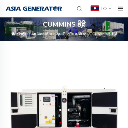
LO
CUMMINS ຊີລີ
ໜ້າຫຼັກ
>
ຜະລິດຕະພັນ
>
ຊุดເຄື່ອງປັ່ນໄຟດີເຊນ
>
CUMMINS ຊີລີ