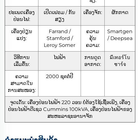
ຊົງ:
ປະເພດເຄື່ອງ
ເປີດເຟຣມ / ກັນ
ເຄື່ອງຈັກ:
ຜັກກາດ
ປ່ອນໄຟ:
ສຽງ
ເຄື່ອງປ່ຽນ
Farrand /
ຄວາມ
Smartgen
ແປງ:
Stamford /
ຄຸ້ນ
/ Deepsea
Leroy Somer
ຄວາມ:
ວິທີການ
ໄຟຟ້າ
ການດູດ
มีเทอร์โบ
ເລີ່ມຕົ້ນ:
ອາກາດ:
ชาร์จ
ຄວາມ
2000 ຊุดຕໍ່ປີ
ສາມາດໃນ
ການສະໜອງ:
ຈຸດເດັ່ນ: ເຄື່ອງປ່ອນໄຟຟ້າ 220 ວອນ ບໍ່ຕ້ອງໃຊ້ເຊື້ອເພີງ, ເຄື່ອງ
ປ່ອນໄຟຟ້າດີເຊວ Cummins 100kVA, ເຄື່ອງປ່ອນໄຟຟ້າຂອງ
ສະຫະລາຊະອານາຈັກ