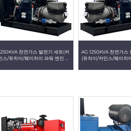
1250KVA 천연가스 발전기 세트(커
AG 1250KVA 천연가스
민스/유차이/웨이차이 파워 엔진 탑
(유차이/커민스/웨이차
재), 1000KW 전기 발전기 제조업
탑재), 1000KW 전기
체, 바이오가스·LPG 발전기 전원 공
업체, 바이오가스·LPG
급 장치, 건물용 발전소
공급 장치, 건물용