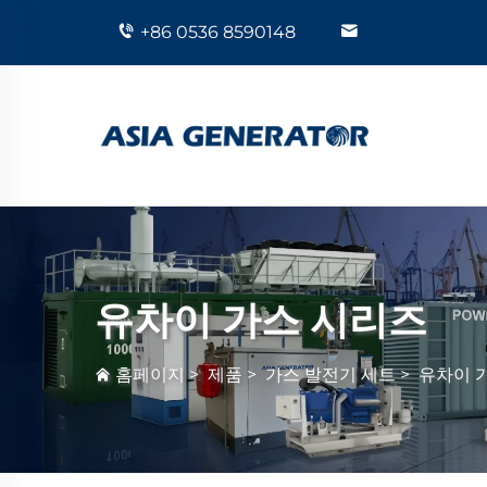
+86 0536 8590148
유차이 가스 시리즈
홈페이지
>
제품
>
가스 발전기 세트
>
유차이 