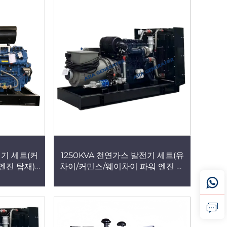
급 장치
산업용 전력 공급 장치
전기 세트(커
1250KVA 천연가스 발전기 세트(유
진 탑재),
차이/커민스/웨이차이 파워 엔진 탑
PG 발전기
재), 1000KW 전기 발전기 제조업
 전기 발전
체, 바이오가스·LPG 발전기 전원 공
장치
급 장치, 건물용 발전소