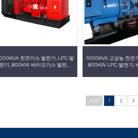
1000KVA 천연가스 발전기, LPG 발
1000KVA 고성능 천연
전기, 800KW 바이오가스 발전기
800KW LPG 발전기
(Cummins, Yuchai, Weichai 엔
발전기(Cummins, Y
진 탑재), 전기 발전기 제조사, 건물
Weichai 엔진 탑재),
용 전력 공급 장치
발전기, 건물
이전
1
2
3