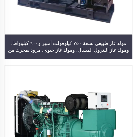
مولد غاز طبيعي بسعة ٧٥٠ كيلوفولت أمبير و٦٠٠ كيلوواط،
ومولد غاز البترول المسال، ومولد غاز حيوي، مزود بمحرك من
شركة كومينز أو يوتشاي أو ويتشاي، ومحطة توليد طاقة
للاستخدام في المباني