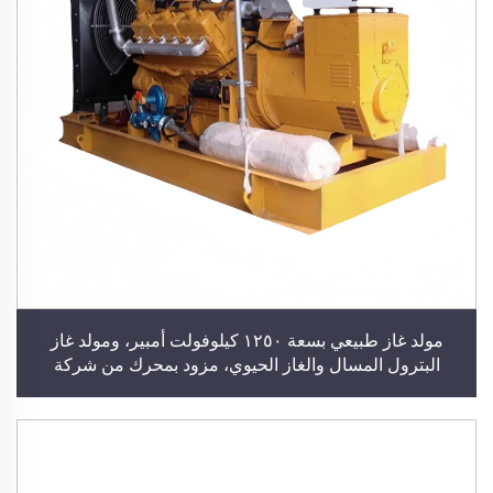
مولد غاز طبيعي بسعة ١٢٥٠ كيلوفولت أمبير، ومولد غاز
البترول المسال والغاز الحيوي، مزود بمحرك من شركة
كومينز أو يوتشاي أو ويتشاي، ومولد كهربائي صناعي، ومحطة
توليد طاقة للاستخدام في المباني