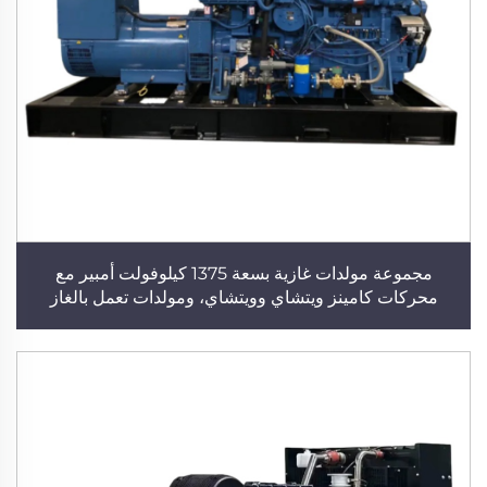
مجموعة مولدات غازية بسعة 1375 كيلوفولت أمبير مع
محركات كامينز ويتشاي وويتشاي، ومولدات تعمل بالغاز
الطبيعي والغاز الحيوي وغاز البترول المسال، من شركة تصنيع
مولدات كهربائية عالية الأداء لتزويد المنشآت الصناعية بالطاقة