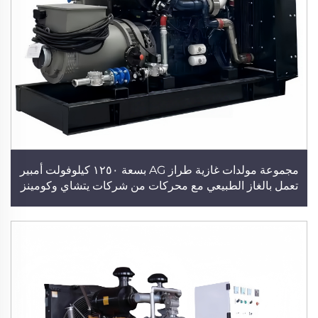
مجموعة مولدات غازية طراز AG بسعة ١٢٥٠ كيلوفولت أمبير
تعمل بالغاز الطبيعي مع محركات من شركات يتشاي وكومينز
وويتشاي باور، مولد كهربائي بقدرة ١٠٠٠ كيلوواط، مصنّع
لمولدات الغاز الحيوي وغاز البترول المسال، محطة توليد طاقة
كهربائية للمباني