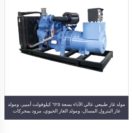
مولد غاز طبيعي عالي الأداء بسعة ٦٢٥ كيلوفولت أمبير، ومولد
غاز البترول المسال، ومولد الغاز الحيوي، مزود بمحركات
كومينز ويتشاي وويتشاي، محطة توليد طاقة كهربائية لمباني