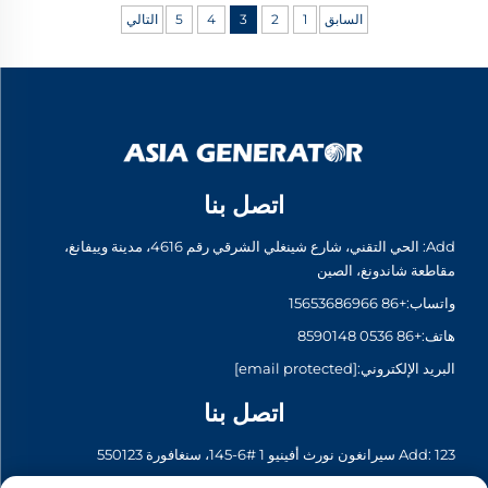
السابق
1
2
3
4
5
التالي
اتصل بنا
Add: الحي التقني، شارع شينغلي الشرقي رقم 4616، مدينة وييفانغ،
مقاطعة شاندونغ، الصين
واتساب:
+86 15653686966
هاتف:
+86 0536 8590148
البريد الإلكتروني:
[email protected]
اتصل بنا
Add: 123 سيرانغون نورث أفينيو 1 #6-145، سنغافورة 550123
واتساب:
+65 6935 2033