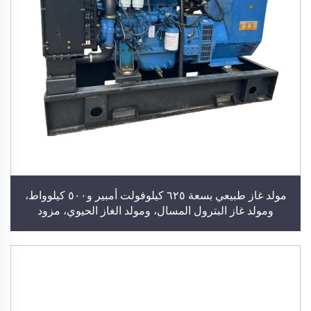
مولد غاز طبيعي بسعة ٦٢٥ كيلوفولت أمبير و٥٠٠ كيلوواط،
ومولد غاز البترول المسال، ومولد الغاز الحيوي، مزود
بمحركات كومينز ويتشاي وويتشاي، محطة توليد طاقة
كهربائية لمباني