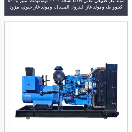
مولد غاز طبيعي عالي الأداء بسعة ١٠٠٠ كيلوفولت أمبير و٨٠٠
كيلوواط، ومولد غاز البترول المسال، ومولد غاز حيوي، مزود
بمحرك من شركة كومينز أو يوتشاي أو ويتشاي، ومحطة توليد
طاقة ومولد كهربائي للاستخدام في المباني