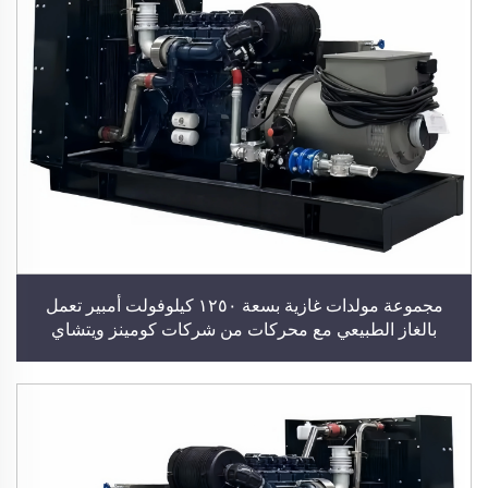
مجموعة مولدات غازية بسعة ١٢٥٠ كيلوفولت أمبير تعمل
بالغاز الطبيعي مع محركات من شركات كومينز ويتشاي
وويتشاي باور، مولد كهربائي بقدرة ١٠٠٠ كيلوواط، مصنّع
لمولدات الغاز الحيوي وغاز البترول المسال، محطة توليد طاقة
كهربائية للمباني