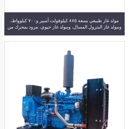
مولد غاز طبيعي بسعة ٨٧٥ كيلوفولت أمبير و٧٠٠ كيلوواط،
ومولد غاز البترول المسال، ومولد غاز حيوي، مزود بمحرك من
شركة كومينز أو يوتشاي أو ويتشاي، ومحطة توليد طاقة
للاستخدام في المباني