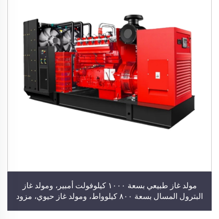
مولد غاز طبيعي بسعة ١٠٠٠ كيلوفولت أمبير، ومولد غاز
البترول المسال بسعة ٨٠٠ كيلوواط، ومولد غاز حيوي، مزود
بمحرك من شركة كومينز أو يوتشاي أو ويتشاي، ومولد
كهربائي صناعي، وتوريد طاقة للمباني