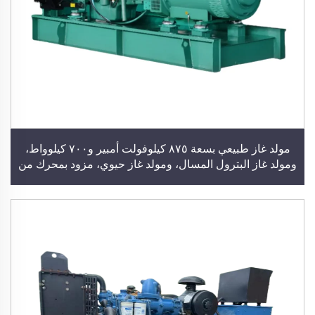
مولد غاز طبيعي بسعة ٨٧٥ كيلوفولت أمبير و٧٠٠ كيلوواط،
ومولد غاز البترول المسال، ومولد غاز حيوي، مزود بمحرك من
شركة كومينز أو يوتشاي أو ويتشاي، ومحطة توليد طاقة ومولد
كهربائي للاستخدام في المباني