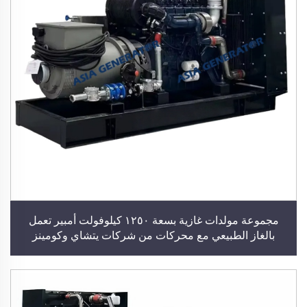
مجموعة مولدات غازية بسعة ١٢٥٠ كيلوفولت أمبير تعمل
بالغاز الطبيعي مع محركات من شركات يتشاي وكومينز
وويتشاي باور، مولد كهربائي بقدرة ١٠٠٠ كيلوواط، مصنّع
لمولدات الغاز الحيوي وغاز البترول المسال، محطة توليد طاقة
كهربائية للمباني