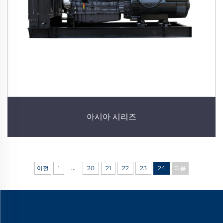
아시아 시리즈
...
이전
1
20
21
22
23
24
다음