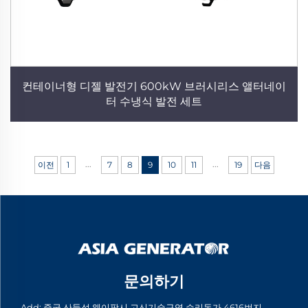
컨테이너형 디젤 발전기 600kW 브러시리스 앨터네이
터 수냉식 발전 세트
...
...
이전
1
7
8
9
10
11
19
다음
문의하기
Add: 중국 산둥성 웨이팡시 고신기술구역 승리동가 4616번지