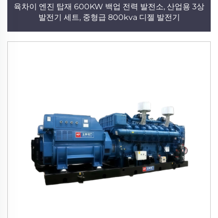
육차이 엔진 탑재 600KW 백업 전력 발전소, 산업용 3상
발전기 세트, 중형급 800kva 디젤 발전기