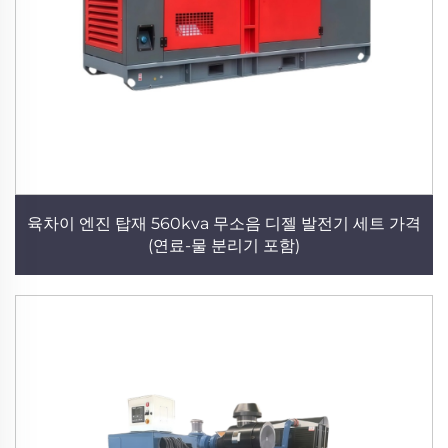
육차이 엔진 탑재 560kva 무소음 디젤 발전기 세트 가격
(연료-물 분리기 포함)