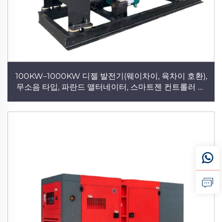
100KW–1000KW 디젤 발전기(웨이차이, 육차이 호환),
무소음 타입, 파란드 앨터네이터, 스마트젠 컨트롤러 탑
재, 440V/220V, 50/60Hz, 커민스·퍼킨스·데우츠·SDEC·
리카르도·미쓰비시