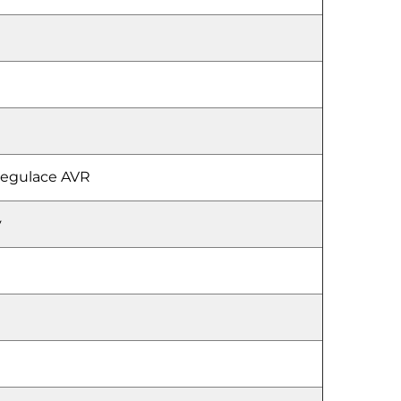
regulace AVR
ý