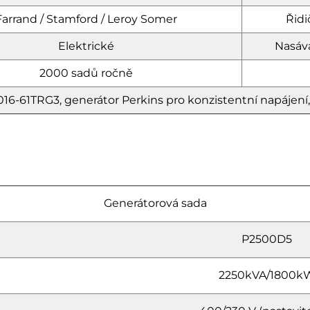
Farrand / Stamford / Leroy Somer
Řidi
Elektrické
Nasává
2000 sadů ročně
16-61TRG3, generátor Perkins pro konzistentní napájení, 
Generátorová sada
P2500D5
2250kVA/1800k