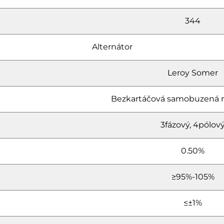
344
Alternátor
Leroy Somer
Bezkartáčová samobuzená 
3fázový, 4pólov
0.50%
≥95%-105%
≤±1%