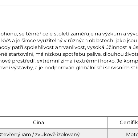
ti pohonu, se téměř celé století zaměřuje na výzkum a vý
VA a je široce využitelný v různých oblastech, jako jso
hody patří spolehlivost a trvanlivost, vysoká účinnost a ús
é startování, má nízkou spotřebu paliva, dlouhou živo
hové prostředí, extrémní zima i extrémní horko. Je komp
ní výstavby, a je podporován globální sítí servisních st
Čína
Certifi
tevřený rám / zvukově izolovaný
Moto