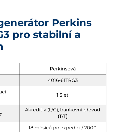
generátor Perkins
3 pro stabilní a
n
u
Perkinsová
4016-61TRG3
ací
1
S
et
Akreditiv (L/C), bankovní převod
y
(T/T)
18 měsíců po expedici / 2000