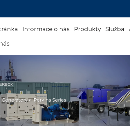
tránka
Informace o nás
Produkty
Služba
 nás
é Generátory
>
Perkins Series