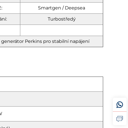
č:
Smartgen / Deepsea
ní:
Turbostředý
generátor Perkins pro stabilní napájení
W