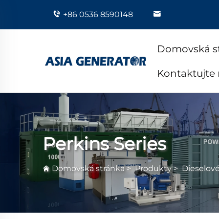
+86 0536 8590148
Domovská s
Kontaktujte
Perkins Series
Domovská stránka
>
Produkty
>
Dieselov