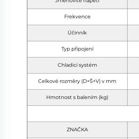
Jmenovité napětí
Frekvence
Účinník
Typ připojení
Chladicí systém
Celkové rozměry (D×Š×V) v mm
Hmotnost s balením (kg)
ZNAČKA