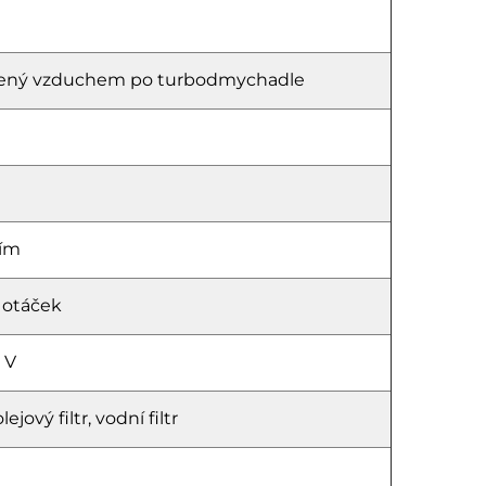
hlazený vzduchem po turbodmychadle
ním
 otáček
 V
ejový filtr, vodní filtr