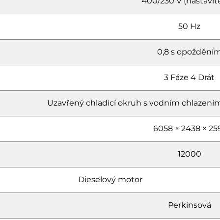
400/230 V (nastavit
50 Hz
0,8 s opoždění
3 Fáze 4 Drát
Uzavřený chladicí okruh s vodním chlazením
6058 × 2438 × 25
12000
Dieselový motor
Perkinsová