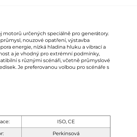
voj motorů určených speciálně pro generátory.
u průmysl, nouzové opatření, výstavba
pora energie, nízká hladina hluku a vibrací a
tnost a je vhodný pro extrémní podmínky,
atibilní s různými scénáři, včetně průmyslové
ředisek. Je preferovanou volbou pro scénáře s
kace:
ISO, CE
r:
Perkinsová