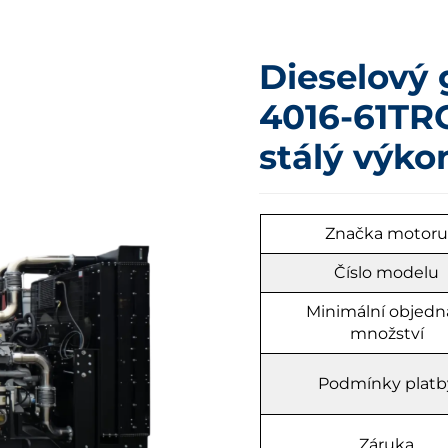
Dieselový 
4016-61TRG
stálý výko
Značka motor
Číslo modelu
Minimální objedn
množství
Podmínky platb
Záruka