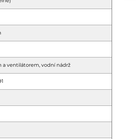
elné)
m
 a ventilátorem, vodní nádrž
91