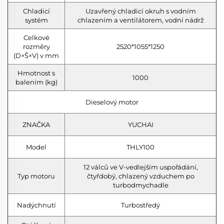
Chladicí
Uzavřený chladicí okruh s vodním
systém
chlazením a ventilátorem, vodní nádrž
Celkové
rozměry
2520*1055*1250
(D×Š×V) v mm
Hmotnost s
1000
balením (kg)
Dieselový motor
ZNAČKA
YUCHAI
Model
THLY100
12 válců ve V-vedlejším uspořádání,
Typ motoru
čtyřdobý, chlazený vzduchem po
turbodmychadle
Nadýchnutí
Turbostředý