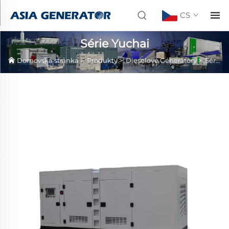
CS
Série Yuchai
Domovská stránka
>
Produkty
>
Dieselové Generátory
>
Série Yuchai