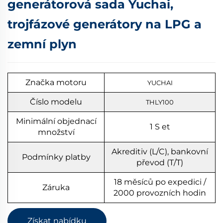
generátorová sada Yuchai,
trojfázové generátory na LPG a
zemní plyn
Značka motoru
YUCHAI
Číslo modelu
THLY100
Minimální objednací
1
S
et
množství
Akreditiv (L/C), bankovní
Podmínky platby
převod (T/T)
18 měsíců po expedici /
Záruka
2000 provozních hodin
Získat nabídku