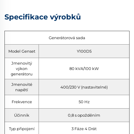
Specifikace výrobků
Generátorová sada
Model Genset
Y100D5
Jmenovitý
výkon
80 kVA/100 kW
generátoru
Jmenovité
400/230 V (nastavitelné)
napětí
Frekvence
50 Hz
Účinník
0,8 s opožděním
Typ připojení
3 Fáze 4 Drát