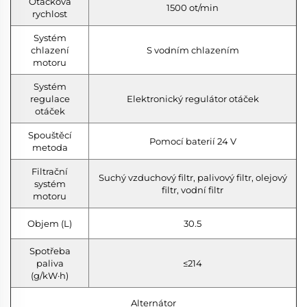
Otáčková
1500 ot/min
rychlost
Systém
chlazení
S vodním chlazením
motoru
Systém
regulace
Elektronický regulátor otáček
otáček
Spouštěcí
Pomocí baterií 24 V
metoda
Filtrační
Suchý vzduchový filtr, palivový filtr, olejový
systém
filtr, vodní filtr
motoru
Objem (L)
30.5
Spotřeba
paliva
≤214
(g/kW·h)
Alternátor