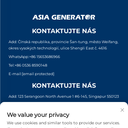
KONTAKTUJTE NÁS
Add: Čínská republika, provincie Šan-tung, město Weifang,
okres vysokých technologií, ulice Shengli East č. 4616
WhatsApp:
+86 15653686966
Tel:
+86 0536 8590148
E-mail:
[email protected]
KONTAKTUJTE NÁS
Add: 123 Serangoon North Avenue 1 #6-145, Singapur 550123
WhatsApp:
+65 6935 2033
Tel:
+65 6935 2033
We value your privacy
E-mail:
[email protected]
We use cookies and similar tools to provide our services.