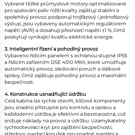
Vybrané těžké průmyslové motory optimalizované
pro spalování paliv nižší kvality zajišťují stabilní a
spolehlivý provoz; podporují trojfázový i jednofázový
výstup, jsou vybaveny automatickým regulátorem
napětí (AVR) a dosahují přesnosti napětí ±1 %, čímž
poskytují vynikající kvalitu elektrické energie.
3. Inteligentní řízení a pohodlný provoz
Vybaveno řídicím panelem s ochranou stupně IP55
a řídicím zařízením DSE 4510 MKII, které umožňuje
automatický provoz, sledování poruch a dálkové
správy, čímž zajišťuje pohodlný provoz a maximální
bezpečnost.
4. Konstrukce usnadňující údržbu
Celá kabina lze rychle otevřít, klíčové komponenty
jsou snadno přístupné pro kontrolu a opravu a
každodenní údržba je efektivní a bezstarostná, což
snižuje náklady na provoz a údržbu. Uzamykatelný
rychlootevírací kryt pro zajištění bezpečnosti;
středový zvedací kroužek pro snadné zvedání a