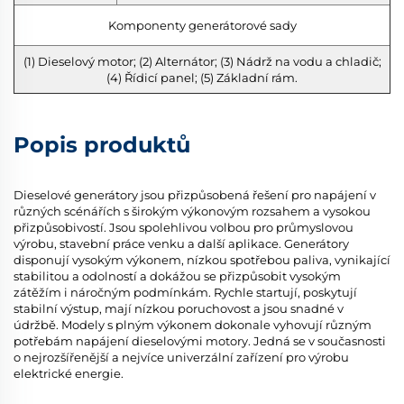
Komponenty generátorové sady
(1) Dieselový motor; (2) Alternátor; (3) Nádrž na vodu a chladič;
(4) Řídicí panel; (5) Základní rám.
Popis produktů
Dieselové generátory jsou přizpůsobená řešení pro napájení v
různých scénářích s širokým výkonovým rozsahem a vysokou
přizpůsobivostí. Jsou spolehlivou volbou pro průmyslovou
výrobu, stavební práce venku a další aplikace. Generátory
disponují vysokým výkonem, nízkou spotřebou paliva, vynikající
stabilitou a odolností a dokážou se přizpůsobit vysokým
zátěžím i náročným podmínkám. Rychle startují, poskytují
stabilní výstup, mají nízkou poruchovost a jsou snadné v
údržbě. Modely s plným výkonem dokonale vyhovují různým
potřebám napájení dieselovými motory. Jedná se v současnosti
o nejrozšířenější a nejvíce univerzální zařízení pro výrobu
elektrické energie.