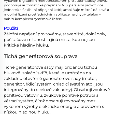
Vybaven digitálním mikroprocesorem pro automatický provoz,
podporuje automatické přepínání ATS, paralelní provoz více
jednotek a flexibilní připojení k síti; umožňuje místní, dálkové a
mobilní řízení prostřednictvím aplikace na chytrý telefon –
nabízí komplexní systémové řešení.
Použití
Záložní napájení pro továrny, staveniště, dolní doly,
počítačové místnosti a jiná místa, kde nejsou
kritické hladiny hluku.
Tichá generátorová souprava
Tiché generátorové sady mají přidanou tichou
hlukově izolační skříň, která je umístěna na
základnu otevřené generátorové sady (motor,
generátor, řídicí systém, chladicí systém atd. jsou
integrovány do ocelové základny). Obsahují zvukově
pohltivou vatovinu, zvukově pohltivé potrubí a
větrací systém, čímž dosahují rovnováhy mezi
výkonem výroby elektrické energie a provozem s
nízkou hladinou hluku.