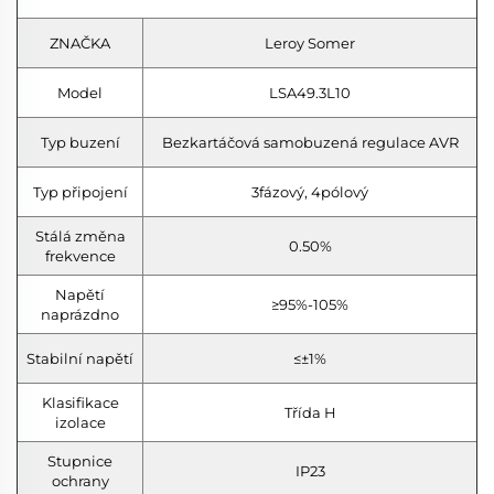
ZNAČKA
Leroy Somer
Model
LSA49.3L10
Typ buzení
Bezkartáčová samobuzená regulace AVR
Typ připojení
3fázový, 4pólový
Stálá změna
0.50%
frekvence
Napětí
≥95%-105%
naprázdno
Stabilní napětí
≤±1%
Klasifikace
Třída H
izolace
Stupnice
IP23
ochrany