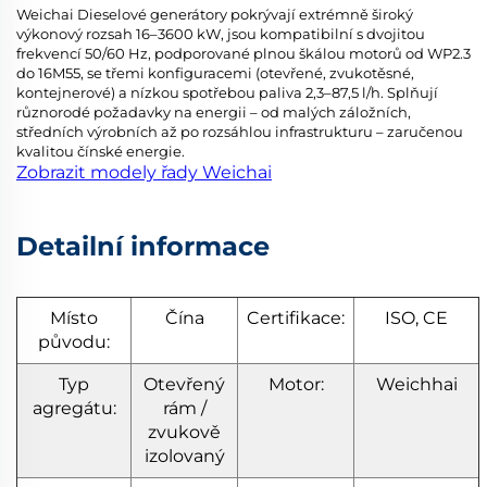
Weichai Dieselové generátory pokrývají extrémně široký
výkonový rozsah 16–3600 kW, jsou kompatibilní s dvojitou
frekvencí 50/60 Hz, podporované plnou škálou motorů od WP2.3
do 16M55, se třemi konfiguracemi (otevřené, zvukotěsné,
kontejnerové) a nízkou spotřebou paliva 2,3–87,5 l/h. Splňují
různorodé požadavky na energii – od malých záložních,
středních výrobních až po rozsáhlou infrastrukturu – zaručenou
kvalitou čínské energie.
Zobrazit modely řady Weichai
Detailní informace
Místo
Čína
Certifikace:
ISO, CE
původu:
Typ
Otevřený
Motor:
Weichhai
agregátu:
rám /
zvukově
izolovaný