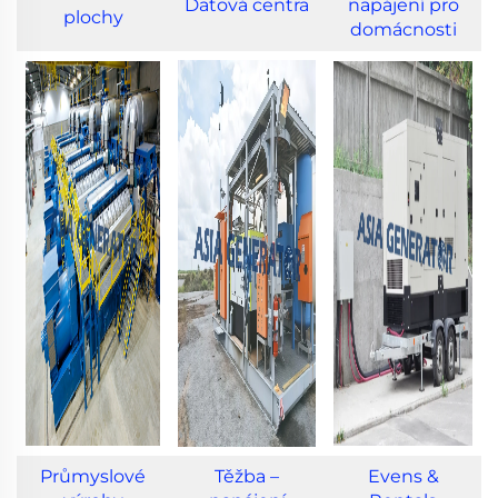
Datová centra
napájení pro
plochy
domácnosti
Průmyslové
Těžba –
Evens &