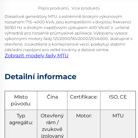
Popis produktů
Více produktů
Dieselové generátory MTU, s extrémně širokým výkonovým
rozsahem 715–4000 kVA, jsou kompatibilní s dvojitou frekvencí
50/60 Hz a širokým napěťovým výstupem 400 V/440 V, určené
výhradně pro rozsáhlé průmyslové aplikace. Vybaveny vysoce
výkonnými motory řady 12V2000/16V2000/20V4000, dostupné v
otevřené, zvukotěsné a kontejnerové verzi, poskytují stabilní
základní napájení pro velké továrny a datová centra.
Zobrazit modely řady MTU
Detailní informace
Místo
Čína
Certifikace:
ISO, CE
původu:
Typ
Otevřený
Motor:
MTU
agregátu:
rám /
zvukově
izolovaný