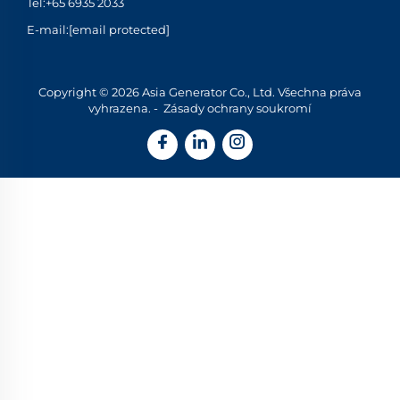
Tel:
+65 6935 2033
E-mail:
[email protected]
Copyright © 2026 Asia Generator Co., Ltd. Všechna práva
vyhrazena. -
Zásady ochrany soukromí