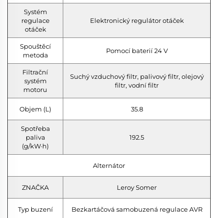
Systém
regulace
Elektronický regulátor otáček
otáček
Spouštěcí
Pomocí baterií 24 V
metoda
Filtrační
Suchý vzduchový filtr, palivový filtr, olejový
systém
filtr, vodní filtr
motoru
Objem (L)
35.8
Spotřeba
paliva
192.5
(g/kW·h)
Alternátor
ZNAČKA
Leroy Somer
Typ buzení
Bezkartáčová samobuzená regulace AVR