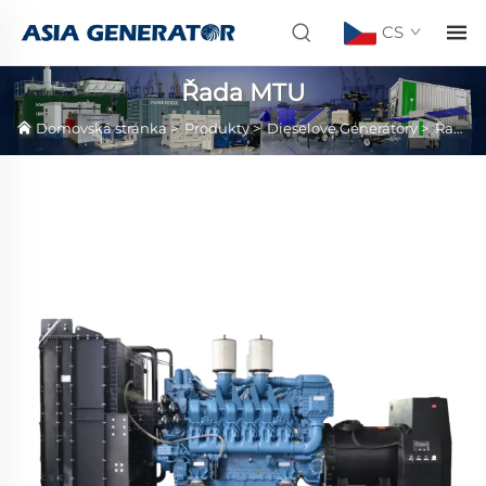
CS
Řada MTU
Domovská stránka
>
Produkty
>
Dieselové Generátory
>
Řada MTU