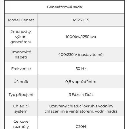
Generátorová sada
Model Genset
M1250E5
Jmenovitý
výkon
1000kw/1250kva
generátoru
Jmenovité
400/230 V (nastavitelné)
napětí
Frekvence
50 Hz
Účinník
0,8 s opožděním
Typ připojení
3 Fáze 4 Drát
Chladicí
Uzavřený chladicí okruh s vodním
systém
chlazením a ventilátorem, vodní nádrž
Celkové
rozměry
C20H