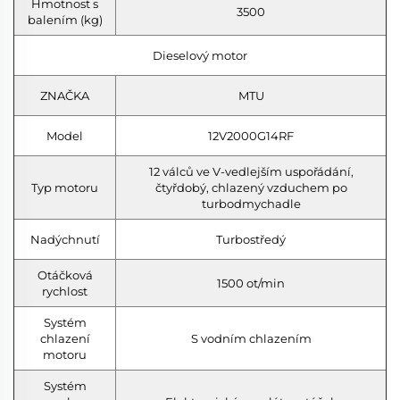
Hmotnost s
3500
balením (kg)
Dieselový motor
ZNAČKA
MTU
Model
12V2000G14RF
12 válců ve V-vedlejším uspořádání,
Typ motoru
čtyřdobý, chlazený vzduchem po
turbodmychadle
Nadýchnutí
Turbostředý
Otáčková
1500 ot/min
rychlost
Systém
chlazení
S vodním chlazením
motoru
Systém