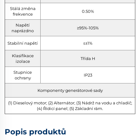
Stálá změna
0.50%
frekvence
Napětí
≥95%-105%
naprázdno
Stabilní napětí
≤±1%
Klasifikace
Třída H
izolace
Stupnice
IP23
ochrany
Komponenty generátorové sady
(1) Dieselový motor; (2) Alternátor; (3) Nádrž na vodu a chladič;
(4) Řídicí panel; (5) Základní rám.
Popis produktů