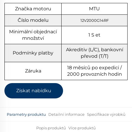
Značka motoru
MTU
Číslo modelu
12V2000G14RF
Minimální objednací
1
S
et
množství
Akreditiv (L/C), bankovní
Podmínky platby
převod (T/T)
18 měsíců po expedici /
Záruka
2000 provozních hodin
Získat nabídku
Parametry produktu
Detailní informace
Specifikace výrobků
Popis produktů
Více produktů