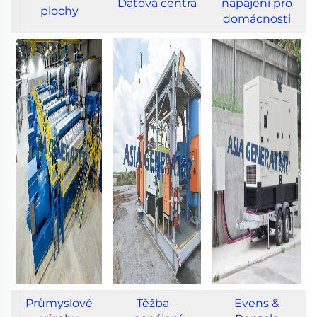
Datová centra
napájení pro
plochy
domácnosti
Průmyslové
Těžba –
Evens &