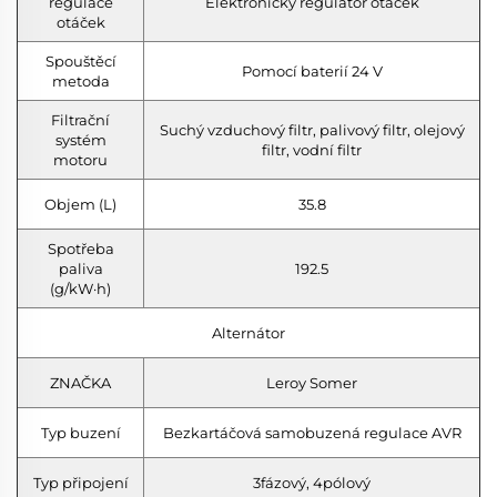
regulace
Elektronický regulátor otáček
otáček
Spouštěcí
Pomocí baterií 24 V
metoda
Filtrační
Suchý vzduchový filtr, palivový filtr, olejový
systém
filtr, vodní filtr
motoru
Objem (L)
35.8
Spotřeba
paliva
192.5
(g/kW·h)
Alternátor
ZNAČKA
Leroy Somer
Typ buzení
Bezkartáčová samobuzená regulace AVR
Typ připojení
3fázový, 4pólový