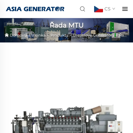
CS
Řada MTU
Domovská stránka
>
Produkty
>
Dieselové Generátory
>
Řada MTU