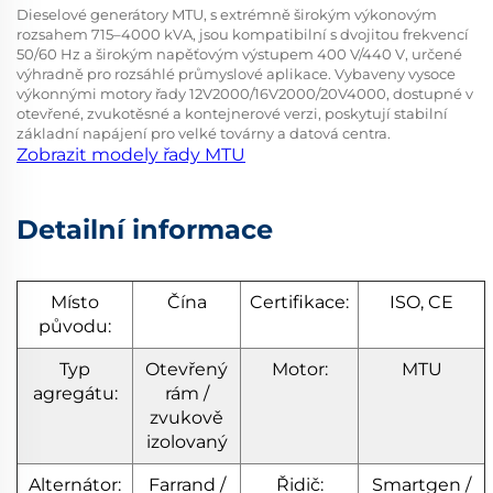
Dieselové generátory MTU, s extrémně širokým výkonovým
rozsahem 715–4000 kVA, jsou kompatibilní s dvojitou frekvencí
50/60 Hz a širokým napěťovým výstupem 400 V/440 V, určené
výhradně pro rozsáhlé průmyslové aplikace. Vybaveny vysoce
výkonnými motory řady 12V2000/16V2000/20V4000, dostupné v
otevřené, zvukotěsné a kontejnerové verzi, poskytují stabilní
základní napájení pro velké továrny a datová centra.
Zobrazit modely řady MTU
Detailní informace
Místo
Čína
Certifikace:
ISO, CE
původu:
Typ
Otevřený
Motor:
MTU
agregátu:
rám /
zvukově
izolovaný
Alternátor:
Farrand /
Řidič:
Smartgen /