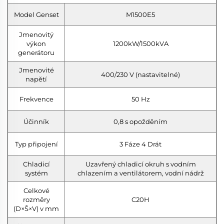
Model Genset
M1500E5
Jmenovitý
výkon
1200kW/1500kVA
generátoru
Jmenovité
400/230 V (nastavitelné)
napětí
Frekvence
50 Hz
Účinník
0,8 s opožděním
Typ připojení
3 Fáze 4 Drát
Chladicí
Uzavřený chladicí okruh s vodním
systém
chlazením a ventilátorem, vodní nádrž
Celkové
rozměry
C20H
(D×Š×V) v mm