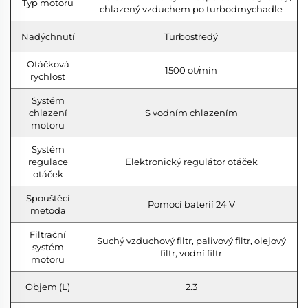
Typ motoru
chlazený vzduchem po turbodmychadle
Nadýchnutí
Turbostředý
Otáčková
1500 ot/min
rychlost
Systém
chlazení
S vodním chlazením
motoru
Systém
regulace
Elektronický regulátor otáček
otáček
Spouštěcí
Pomocí baterií 24 V
metoda
Filtrační
Suchý vzduchový filtr, palivový filtr, olejový
systém
filtr, vodní filtr
motoru
Objem (L)
2.3