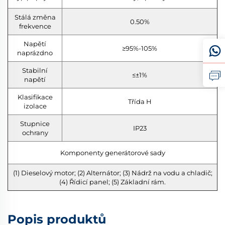
Stálá změna
0.50%
frekvence
Napětí
≥95%-105%
naprázdno
Stabilní
≤±1%
napětí
Klasifikace
Třída H
izolace
Stupnice
IP23
ochrany
Komponenty generátorové sady
(1) Dieselový motor; (2) Alternátor; (3) Nádrž na vodu a chladič;
(4) Řídicí panel; (5) Základní rám.
Popis produktů