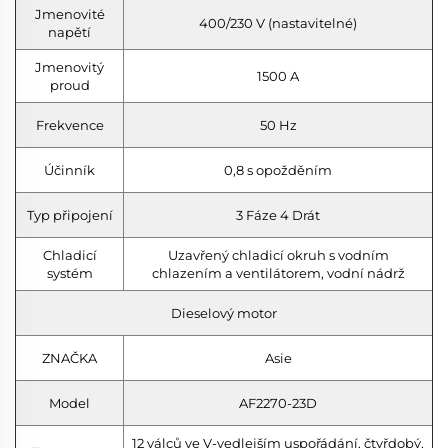
Jmenovité
400/230 V (nastavitelné)
napětí
Jmenovitý
1500 A
proud
Frekvence
50 Hz
Účinník
0,8 s opožděním
Typ připojení
3 Fáze 4 Drát
Chladicí
Uzavřený chladicí okruh s vodním
systém
chlazením a ventilátorem, vodní nádrž
Dieselový motor
ZNAČKA
Asie
Model
AF2270-23D
12 válců ve V-vedlejším uspořádání, čtyřdobý,