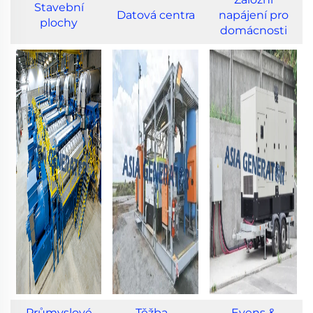
Stavební
Datová centra
napájení pro
plochy
domácnosti
Průmyslové
Těžba –
Evens &