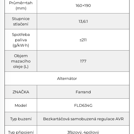
Průměr×tah
160×190
(mm)
Stupnice
13,6:1
stlačení
Spotřeba
paliva
≤211
(g/kW·h)
Objem
mazacího
177
oleje (L)
Alternátor
ZNAČKA
Farrand
Model
FLD634G
Typ buzení
Bezkartáčová samobuzená regulace AVR
Typ připojení
3fázový, 4pólový