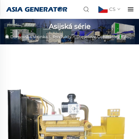
CS
Asijská série
Domovská stránka
>
Produkty
>
Dieselové Generátory
>
Asijská série