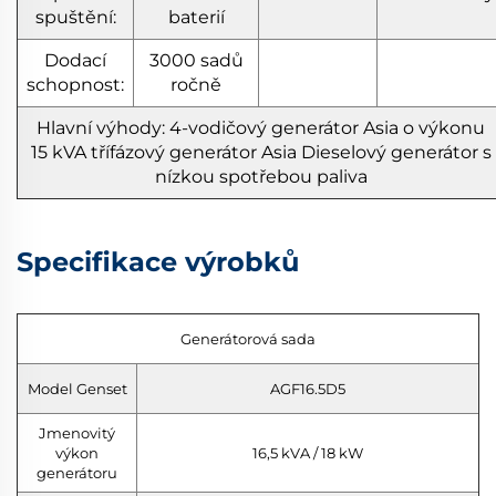
spuštění:
baterií
Dodací
3000 sadů
schopnost:
ročně
Hlavní výhody:
4-vodičový generátor Asia o výkonu
15 kVA
třífázový generátor Asia
Dieselový generátor s
nízkou spotřebou paliva
Specifikace výrobků
Generátorová sada
Model Genset
AGF16.5D5
Jmenovitý
výkon
16,5 kVA / 18 kW
generátoru