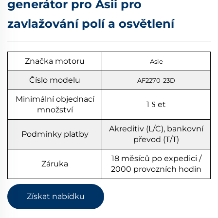
generátor pro Asii pro
zavlažování polí a osvětlení
Značka motoru
Asie
Číslo modelu
AF2270-23D
Minimální objednací
1
et
S
množství
Akreditiv (L/C), bankovní
Podmínky platby
převod (T/T)
18 měsíců po expedici /
Záruka
2000 provozních hodin
Získat nabídku