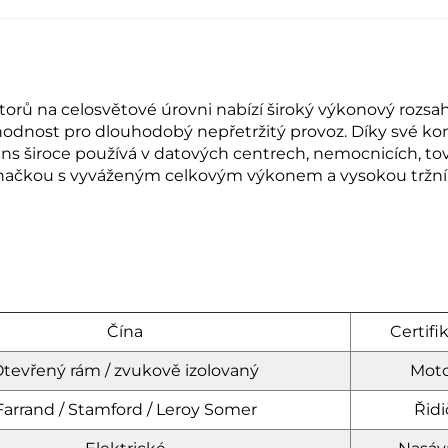
rů na celosvětové úrovni nabízí široký výkonový rozsah
hodnost pro dlouhodobý nepřetržitý provoz. Díky své komp
s široce používá v datových centrech, nemocnicích, tová
značkou s vyváženým celkovým výkonem a vysokou tržní 
Čína
Certifi
tevřený rám / zvukově izolovaný
Moto
Farrand / Stamford / Leroy Somer
Řidi