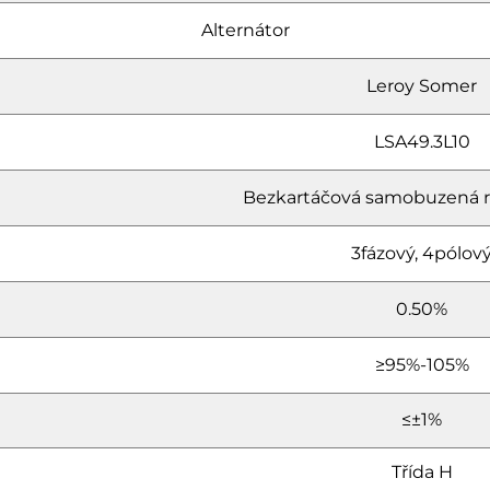
Alternátor
Leroy Somer
LSA49.3L10
Bezkartáčová samobuzená 
3fázový, 4pólov
0.50%
≥95%-105%
≤±1%
Třída H