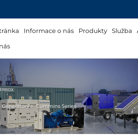
tránka
Informace o nás
Produkty
Služba
 nás
é Generátory
>
Cummins Series