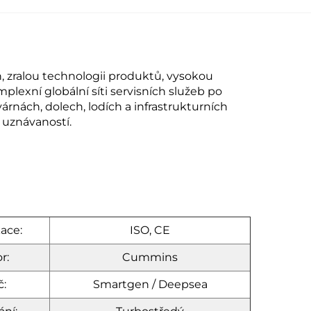
, zralou technologii produktů, vysokou
lexní globální síti servisních služeb po
rnách, dolech, lodích a infrastrukturních
uznávaností.
kace:
ISO, CE
r:
Cummins
č:
Smartgen / Deepsea