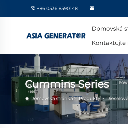
+86 0536 8590148
Domovská s
Kontaktujte
Cummins Series
Domovská stránka
>
Produkty
>
Dieselov