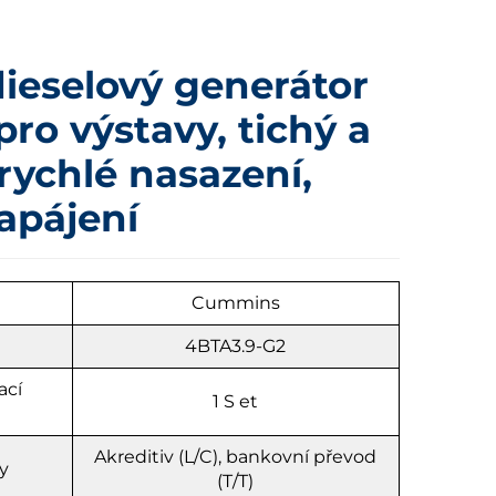
dieselový generátor
o výstavy, tichý a
rychlé nasazení,
apájení
u
Cummins
4BTA3.9-G2
ací
1
S
et
Akreditiv (L/C), bankovní převod
y
(T/T)