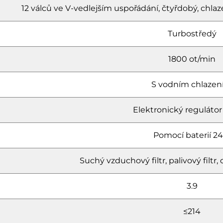
12 válců ve V-vedlejším uspořádání, čtyřdobý, c
Turbostředý
1800 ot/min
S vodním chlaze
Elektronický regulátor
Pomocí baterií 24
Suchý vzduchový filtr, palivový filtr, ol
3.9
≤214