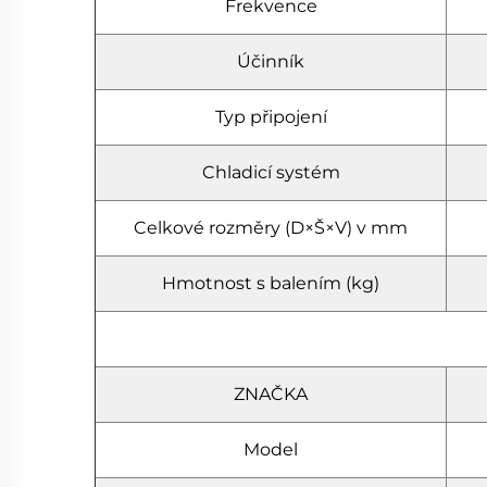
Frekvence
Účinník
Typ připojení
Chladicí systém
Celkové rozměry (D×Š×V) v mm
Hmotnost s balením (kg)
ZNAČKA
Model