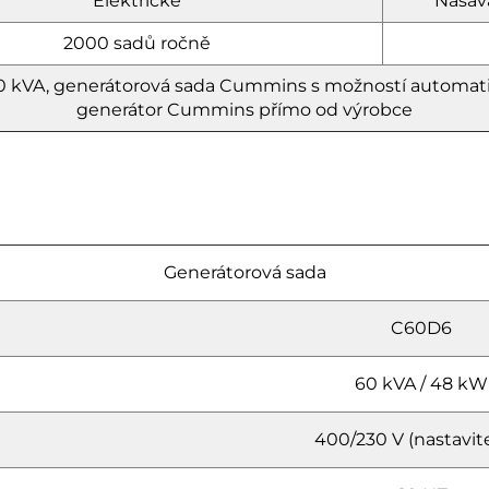
Elektrické
Nasává
2000 sadů ročně
 kVA, generátorová sada Cummins s možností automatick
generátor Cummins přímo od výrobce
Generátorová sada
C60D6
60 kVA / 48 kW
400/230 V (nastavit