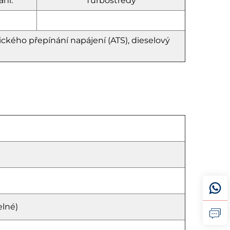
ní:
Turbostředý
ého přepínání napájení (ATS), dieselový
elné)