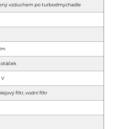
hlazený vzduchem po turbodmychadle
ním
 otáček
 V
ejový filtr, vodní filtr