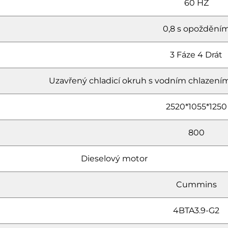
60 HZ
0,8 s opoždění
3 Fáze 4 Drát
Uzavřený chladicí okruh s vodním chlazením
2520*1055*1250
800
Dieselový motor
Cummins
4BTA3.9-G2