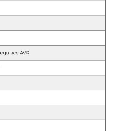
regulace AVR
ý