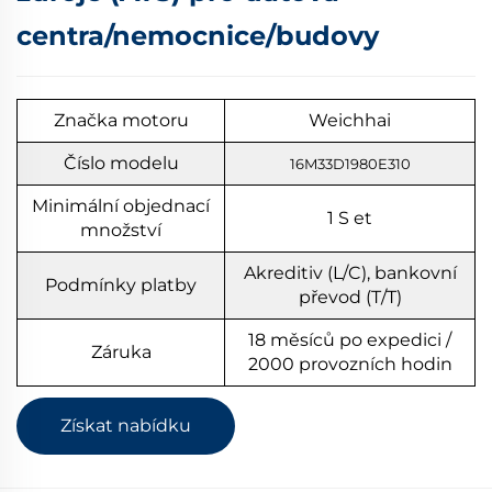
centra/nemocnice/budovy
Značka motoru
Weichhai
Číslo modelu
16M33D1980E310
Minimální objednací
1
S
et
množství
Akreditiv (L/C), bankovní
Podmínky platby
převod (T/T)
18 měsíců po expedici /
Záruka
2000 provozních hodin
Získat nabídku