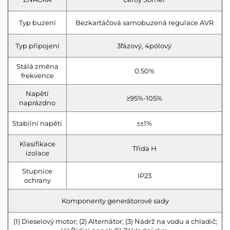
Typ buzení
Bezkartáčová samobuzená regulace AVR
Typ připojení
3fázový, 4pólový
Stálá změna
0.50%
frekvence
Napětí
≥95%-105%
naprázdno
Stabilní napětí
≤±1%
Klasifikace
Třída H
izolace
Stupnice
IP23
ochrany
Komponenty generátorové sady
(1) Dieselový motor; (2) Alternátor; (3) Nádrž na vodu a chladič;