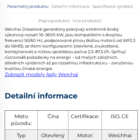
Parametry produktu
Detailní informace
Specifikace výrobků
Popis produktů
Více produktů
Weichai Dieselové generátory pokrývají extrémně široký
výkonový rozsah 16–3600 kW, jsou kompatibilní s dvojitou
frekvencí 50/60 Hz, podporované plnou škálou motorů od WP2.3
do 16M55, se třemi konfiguracemi (otevřené, zvukotěsné,
kontejnerové) a nízkou spotřebou paliva 2,3–87,5 l/h. Splňují
různorodé požadavky na energii – od malých záložních,
středních výrobních až po rozsáhlou infrastrukturu – zaručenou
kvalitou čínské energie.
Zobrazit modely řady Weichai
Detailní informace
Místo
Čína
Certifikace:
ISO, CE
původu:
Typ
Otevřený
Motor:
Weichhai