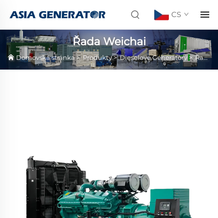
CS
Řada Weichai
Domovská stránka
>
Produkty
>
Dieselové Generátory
>
Řada Weichai