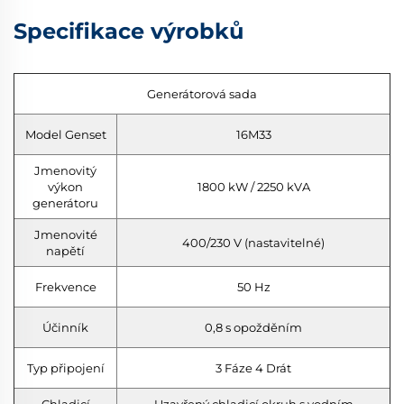
Specifikace výrobků
Generátorová sada
Model Genset
16M33
Jmenovitý
výkon
1800 kW / 2250 kVA
generátoru
Jmenovité
400/230 V (nastavitelné)
napětí
Frekvence
50 Hz
Účinník
0,8 s opožděním
Typ připojení
3 Fáze 4 Drát
Chladicí
Uzavřený chladicí okruh s vodním