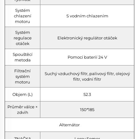
Systém
chlazení
S vodním chlazením
motoru
Systém
regulace
Elektronický regulátor otáček
otáček
Spouštěcí
Pomocí baterií 24 V
metoda
Filtrační
Suchý vzduchový filtr, palivový filtr, olejový
systém
filtr, vodní filtr
motoru
Objem (L)
52.3
Průměr válce ×
150*185
zdvih
Alternátor
ZNAČKA
Leroy Somer