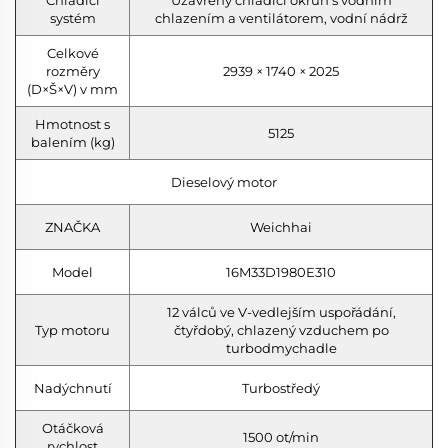
systém
chlazením a ventilátorem, vodní nádrž
Celkové
rozměry
2939 × 1740 × 2025
(D×Š×V) v mm
Hmotnost s
5125
balením (kg)
Dieselový motor
ZNAČKA
Weichhai
Model
16M33D1980E310
12 válců ve V-vedlejším uspořádání,
Typ motoru
čtyřdobý, chlazený vzduchem po
turbodmychadle
Nadýchnutí
Turbostředý
Otáčková
1500 ot/min
rychlost