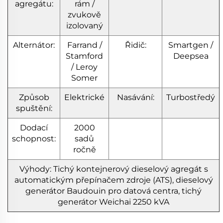
agregátu:
rám /
zvukově
izolovaný
Alternátor:
Farrand /
Řidič:
Smartgen /
Stamford
Deepsea
/ Leroy
Somer
Způsob
Elektrické
Nasávání:
Turbostředý
spuštění:
Dodací
2000
schopnost:
sadů
ročně
Výhody: Tichý kontejnerový dieselový agregát s
automatickým přepínačem zdroje (ATS), dieselový
generátor Baudouin pro datová centra, tichý
generátor Weichai 2250 kVA