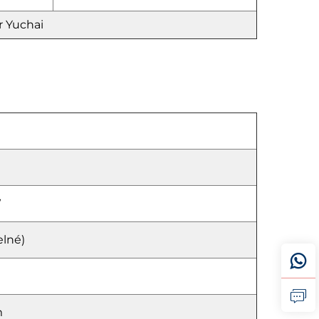
r Yuchai
W
elné)
m