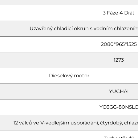
3 Fáze 4 Drát
Uzavřený chladicí okruh s vodním chlazením
2080*965*1525
1273
Dieselový motor
YUCHAI
YC6GG-80N5L
12 válců ve V-vedlejším uspořádání, čtyřdobý, c