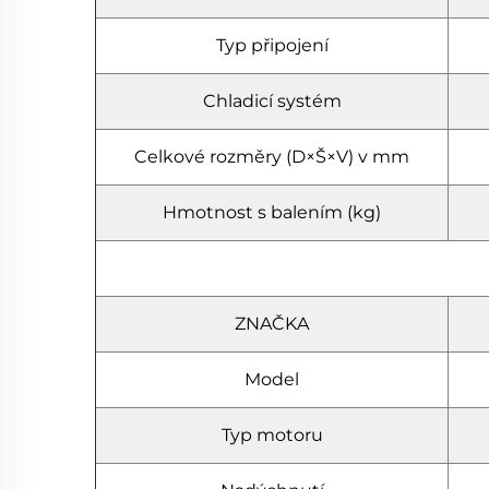
Typ připojení
Chladicí systém
Celkové rozměry (D×Š×V) v mm
Hmotnost s balením (kg)
ZNAČKA
Model
Typ motoru