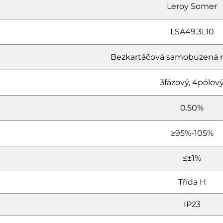
Leroy Somer
LSA49.3L10
Bezkartáčová samobuzená 
3fázový, 4pólov
0.50%
≥95%-105%
≤±1%
Třída H
IP23