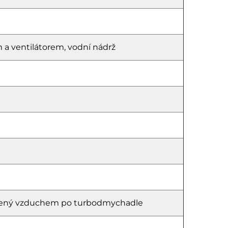
 a ventilátorem, vodní nádrž
C
hlazený vzduchem po turbodmychadle