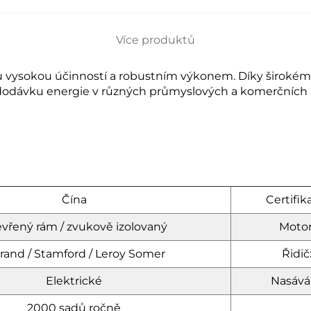
Více produktů
ou vysokou účinností a robustním výkonem. Díky širok
ro dodávku energie v různých průmyslových a komerčních 
Čína
Certifik
vřený rám / zvukově izolovaný
Motor
rand / Stamford / Leroy Somer
Řidič
Elektrické
Nasává
2000 sadů ročně