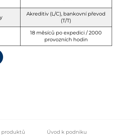
Akreditiv (L/C), bankovní převod
y
(T/T)
18 měsíců po expedici / 2000
provozních hodin
s produktů
Úvod k podniku