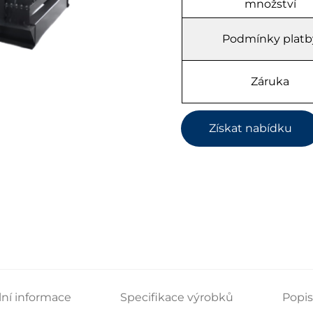
množství
Podmínky platb
Záruka
Získat nabídku
lní informace
Specifikace výrobků
Popi