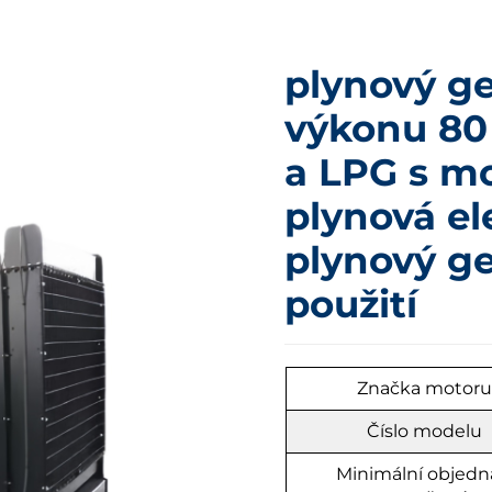
plynový ge
výkonu 80
a LPG s m
plynová el
plynový g
použití
Značka motor
Číslo modelu
Minimální objedn