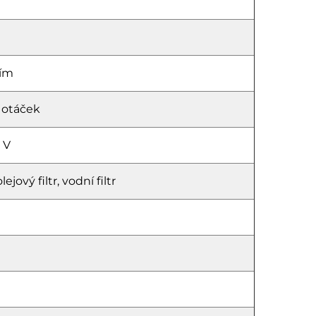
ním
 otáček
 V
ejový filtr, vodní filtr