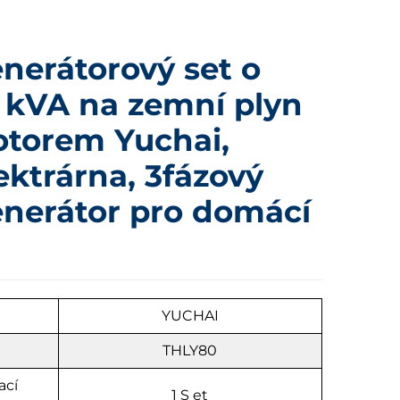
nerátorový set o
 kVA na zemní plyn
otorem Yuchai,
ektrárna, 3fázový
enerátor pro domácí
u
YUCHAI
THLY80
ací
1
S
et