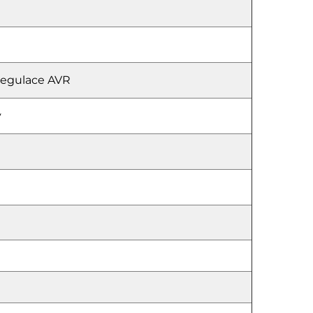
regulace AVR
ý