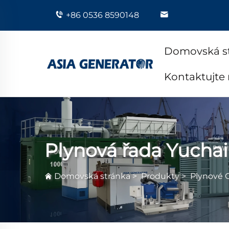
+86 0536 8590148
Domovská s
Kontaktujte
Plynová řada Yuchai
Domovská stránka
>
Produkty
>
Plynové 