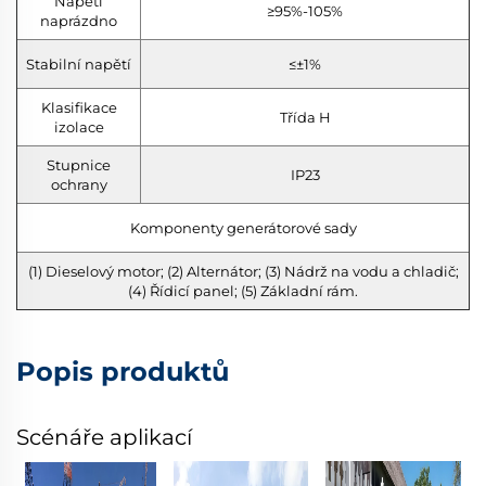
Napětí
≥95%-105%
naprázdno
Stabilní napětí
≤±1%
Klasifikace
Třída H
izolace
Stupnice
IP23
ochrany
Komponenty generátorové sady
(1) Dieselový motor; (2) Alternátor; (3) Nádrž na vodu a chladič;
(4) Řídicí panel; (5) Základní rám.
Popis produktů
Scénáře aplikací