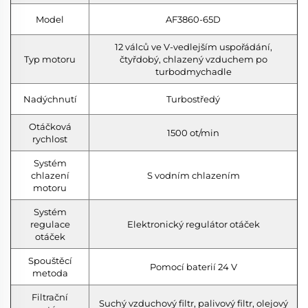
Model
AF3860-65D
12 válců ve V-vedlejším uspořádání,
Typ motoru
čtyřdobý, chlazený vzduchem po
turbodmychadle
Nadýchnutí
Turbostředý
Otáčková
1500 ot/min
rychlost
Systém
chlazení
S vodním chlazením
motoru
Systém
regulace
Elektronický regulátor otáček
otáček
Spouštěcí
Pomocí baterií 24 V
metoda
Filtrační
Suchý vzduchový filtr, palivový filtr, olejový