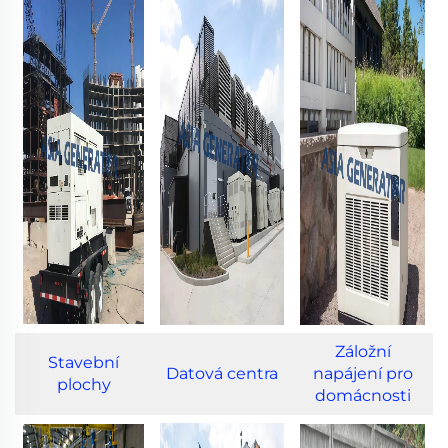
Záložní
Stavební
Datová centra
napájení pro
plochy
domácnosti