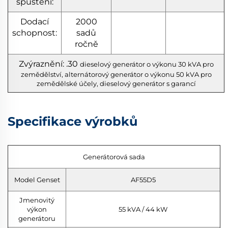
spuštění:
Dodací
2000
schopnost:
sadů
ročně
Zvýraznění: .30
dieselový generátor o výkonu 30 kVA pro
zemědělství, alternátorový generátor o výkonu 50 kVA pro
zemědělské účely, dieselový generátor s garancí
Specifikace výrobků
Generátorová sada
Model Genset
AF55D5
Jmenovitý
výkon
55 kVA / 44 kW
generátoru