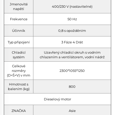
Jmenovité
400/230 V (nastavitelné)
napětí
Frekvence
50 Hz
Účinník
0,8 s opožděním
Typ připojení
3 Fáze 4 Drát
Chladicí
Uzavřený chladicí okruh s vodním
systém
chlazením a ventilátorem, vodní nádrž
Celkové
rozměry
2300*1055*1250
(D×Š×V) v mm
Hmotnost s
800
balením (kg)
Dieselový motor
ZNAČKA
Asie