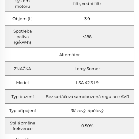
systém
filtr, vodní filtr
motoru
Objem (L)
3.9
Spotřeba
paliva
≤188
(g/kW·h)
Alternátor
ZNAČKA
Leroy Somer
Model
LSA 42,3 L9
Typ buzení
Bezkartáčová samobuzená regulace AVR
Typ připojení
3fázový, 4pólový
Stálá změna
0.50%
frekvence