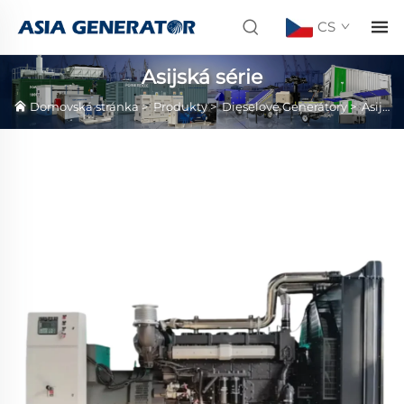
CS
Asijská série
Domovská stránka
>
Produkty
>
Dieselové Generátory
>
Asijská série