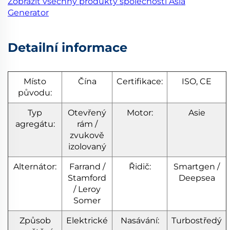
Zobrazit všechny produkty společnosti Asia
Generator
Detailní informace
Místo
Čína
Certifikace:
ISO, CE
původu:
Typ
Otevřený
Motor:
Asie
agregátu:
rám /
zvukově
izolovaný
Alternátor:
Farrand /
Řidič:
Smartgen /
Stamford
Deepsea
/ Leroy
Somer
Způsob
Elektrické
Nasávání:
Turbostředý