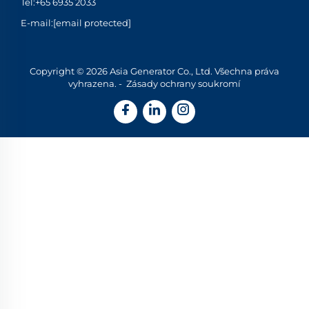
Tel:
+65 6935 2033
E-mail:
[email protected]
Copyright © 2026 Asia Generator Co., Ltd. Všechna práva
vyhrazena. -
Zásady ochrany soukromí