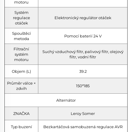
motoru
Systém
regulace
Elektronický regulátor otáček
otáček
Spouštěcí
Pomocí baterií 24 V
metoda
Filtrační
Suchý vzduchový filtr, palivový filtr, olejový
systém
filtr, vodní filtr
motoru
Objem (L)
39.2
Průměr válce ×
150*185
zdvih
Alternátor
ZNAČKA
Leroy Somer
Typ buzení
Bezkartáčová samobuzená regulace AVR