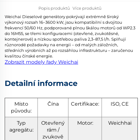
Popis produktů
Více produktů
Weichai Dieselové generátory pokrývají extrémně široký
výkonový rozsah 16–3600 kW, jsou kompatibilní s dvojitou
frekvencí 50/60 Hz, podporované plnou škálou motorů od WP2.3
do 16M55, se třemi konfiguracemi (otevřené, zvukotěsné,
kontejnerové) a nízkou spotřebou paliva 2,3–87,5 l/h. Splňují
různorodé požadavky na energii – od malých záložních,
středních výrobních až po rozsáhlou infrastrukturu – zaručenou
kvalitou čínské energie.
Zobrazit modely řady Weichai
Detailní informace
Místo
Čína
Certifikace:
ISO, CE
původu:
Typ
Otevřený
Motor:
Weichhai
agregátu:
rám /
zvukově