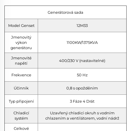
Generátorová sada
Model Genset
12M33
Jmenovitý
výkon
1100KW/1375KVA
generátoru
Jmenovité
400/230 V (nastavitelné)
napětí
Frekvence
50 Hz
Účinník
0,8 s opožděním
Typ připojení
3 Fáze 4 Drát
Chladicí
Uzavřený chladicí okruh s vodním
systém
chlazením a ventilátorem, vodní nádrž
Celkové