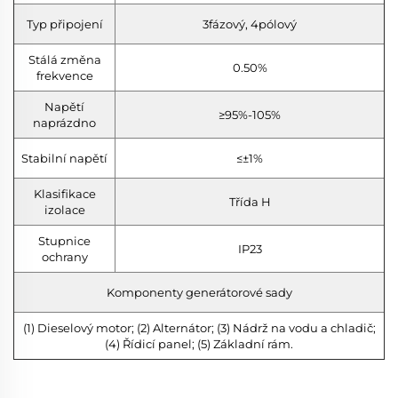
Typ připojení
3fázový, 4pólový
Stálá změna
0.50%
frekvence
Napětí
≥95%-105%
naprázdno
Stabilní napětí
≤±1%
Klasifikace
Třída H
izolace
Stupnice
IP23
ochrany
Komponenty generátorové sady
(1) Dieselový motor; (2) Alternátor; (3) Nádrž na vodu a chladič;
(4) Řídicí panel; (5) Základní rám.