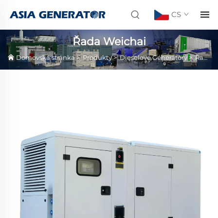
CS
Řada Weichai
Domovská stránka
>
Produkty
>
Dieselové Generátory
>
Řada Weichai