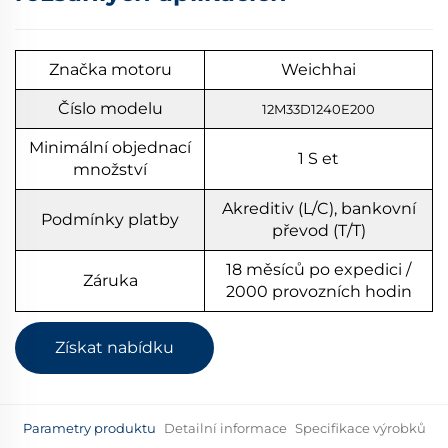
Značka motoru
Weichhai
Číslo modelu
12M33D1240E200
Minimální objednací
1
S
et
množství
Akreditiv (L/C), bankovní
Podmínky platby
převod (T/T)
18 měsíců po expedici /
Záruka
2000 provozních hodin
Získat nabídku
Parametry produktu
Detailní informace
Specifikace výrobků