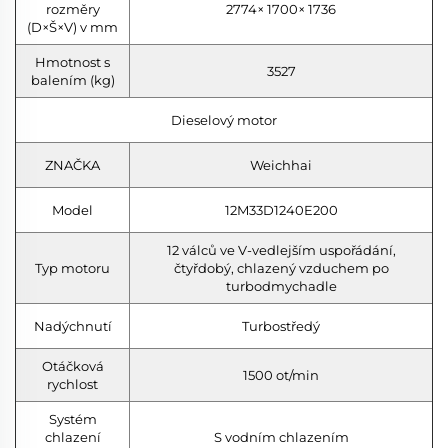
rozměry
2774× 1700× 1736
(D×Š×V) v mm
Hmotnost s
3527
balením (kg)
Dieselový motor
ZNAČKA
Weichhai
Model
12M33D1240E200
12 válců ve V-vedlejším uspořádání,
Typ motoru
čtyřdobý, chlazený vzduchem po
turbodmychadle
Nadýchnutí
Turbostředý
Otáčková
1500 ot/min
rychlost
Systém
chlazení
S vodním chlazením