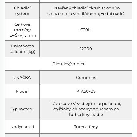
Chladicí
Uzavřený chladicí okruh s vodním
systém
chlazením a ventilátorem, vodní nádrž
Celkové
rozměry
C20H
(D×Š×V) v mm
Hmotnost s
12000
balením (kg)
Dieselový motor
ZNAČKA
Cummins
Model
KTA50-G9
12 válců ve V-vedlejším uspořádání,
Typ motoru
čtyřdobý, chlazený vzduchem po
turbodmychadle
Nadýchnutí
Turbostředý