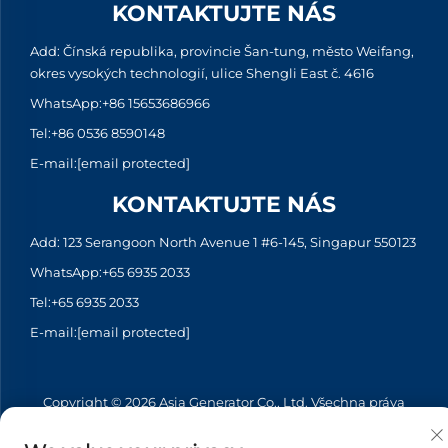
KONTAKTUJTE NÁS
Add: Čínská republika, provincie Šan-tung, město Weifang,
okres vysokých technologií, ulice Shengli East č. 4616
WhatsApp:
+86 15653686966
Tel:
+86 0536 8590148
E-mail:
[email protected]
KONTAKTUJTE NÁS
Add: 123 Serangoon North Avenue 1 #6-145, Singapur 550123
WhatsApp:
+65 6935 2033
Tel:
+65 6935 2033
E-mail:
[email protected]
Copyright © 2026 Asia Generator Co., Ltd. Všechna práva
vyhrazena. -
Zásady ochrany soukromí