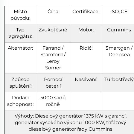
Místo
Čína
Certifikace:
ISO, CE
původu:
Typ
Zvukotěsné
Motor:
Cummins
agregátu:
Alternátor:
Farrand /
Řidič:
Smartgen /
Stamford /
Deepsea
Leroy
Somer
Způsob
Pomocí
Nasávání:
Turbostředý
spuštění:
baterií
Dodací
5000 sadů
schopnost:
ročně
Výhody: Dieselový generátor 1375 kW s garancí,
generátor vysokého výkonu 1000 kW, třífázový
dieselový generátor řady Cummins