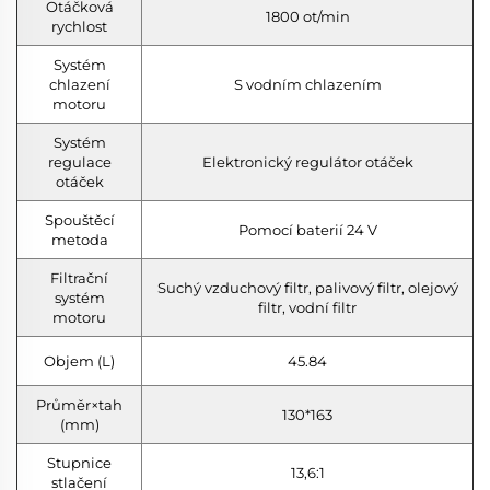
Otáčková
1800 ot/min
rychlost
Systém
chlazení
S vodním chlazením
motoru
Systém
regulace
Elektronický regulátor otáček
otáček
Spouštěcí
Pomocí baterií 24 V
metoda
Filtrační
Suchý vzduchový filtr, palivový filtr, olejový
systém
filtr, vodní filtr
motoru
Objem (L)
45.84
Průměr×tah
130*163
(mm)
Stupnice
13,6:1
stlačení