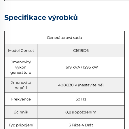
Specifikace výrobků
Generátorová sada
Model Genset
C1619D6
Jmenovitý
výkon
1619 kVA / 1295 kW
generátoru
Jmenovité
400/230 V (nastavitelné)
napětí
Frekvence
50 Hz
Účinník
0,8 s opožděním
Typ připojení
3 Fáze 4 Drát