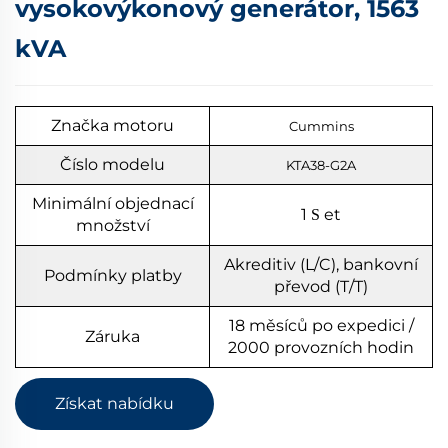
vysokovýkonový generátor, 1563
kVA
Značka motoru
Cummins
Číslo modelu
KTA38-G2A
Minimální objednací
1
et
S
množství
Akreditiv (L/C), bankovní
Podmínky platby
převod (T/T)
18 měsíců po expedici /
Záruka
2000 provozních hodin
Získat nabídku