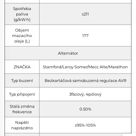
Spotřeba
paliva
≤211
(g/kW·h)
Objem
mazacího
177
oleje (L)
Alternátor
ZNAČKA
Stamford/Leroy Somer/Mecc Alte/Marathon
Typ buzení
Bezkartáčová samobuzená regulace AVR
Typ připojení
3fázový, 4pólový
Stálá změna
0.50%
frekvence
Napětí
≥95%-105%
naprázdno