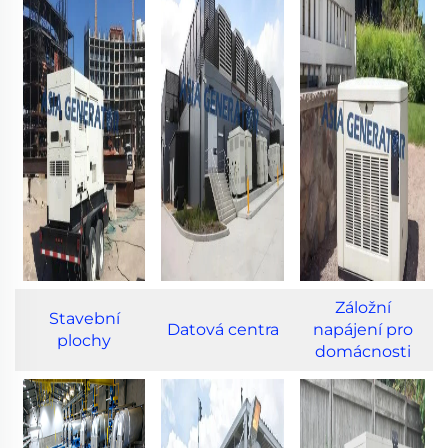
Záložní
Stavební
Datová centra
napájení pro
plochy
domácnosti