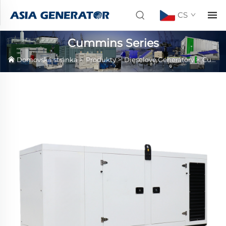
CS
Cummins Series
Domovská stránka
>
Produkty
>
Dieselové Generátory
>
Cummins Series