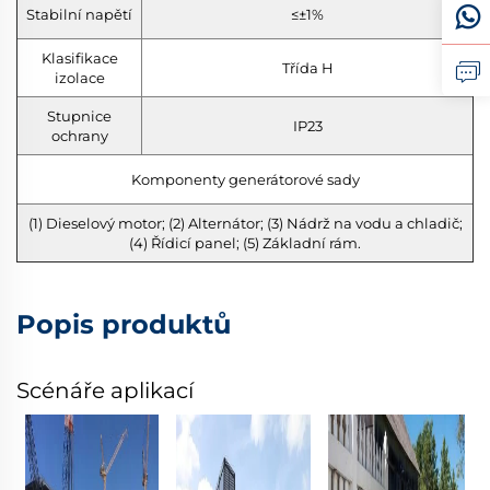
Stabilní napětí
≤±1%
Klasifikace
Třída H
izolace
Stupnice
IP23
ochrany
Komponenty generátorové sady
(1) Dieselový motor; (2) Alternátor; (3) Nádrž na vodu a chladič;
(4) Řídicí panel; (5) Základní rám.
Popis produktů
Scénáře aplikací