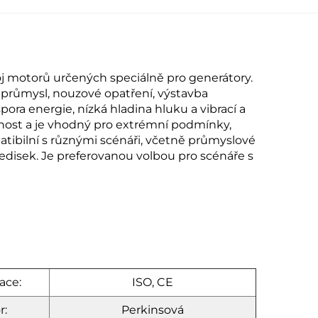
voj motorů určených speciálně pro generátory.
u průmysl, nouzové opatření, výstavba
pora energie, nízká hladina hluku a vibrací a
tnost a je vhodný pro extrémní podmínky,
atibilní s různými scénáři, včetně průmyslové
ředisek. Je preferovanou volbou pro scénáře s
ace:
ISO, CE
r:
Perkinsová