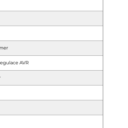
omer
regulace AVR
ý