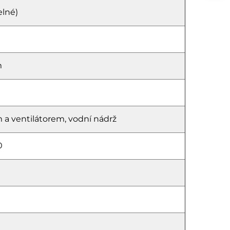
elné)
m
 a ventilátorem, vodní nádrž
0