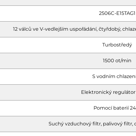
2506C-E15TAG1
12 válců ve V-vedlejším uspořádání, čtyřdobý, c
Turbostředý
1500 ot/min
S vodním chlaze
Elektronický regulátor
Pomocí baterií 24
Suchý vzduchový filtr, palivový filtr, ol