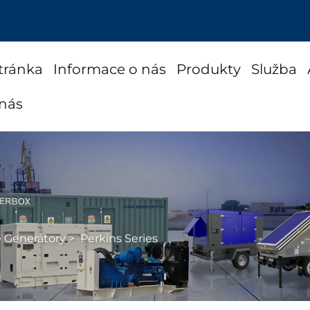
tránka
Informace o nás
Produkty
Služba
 nás
é Generátory
>
Perkins Series