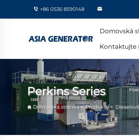
+86 0536 8590148
Domovská s
Kontaktujte
Perkins Series
Domovská stránka
>
Produkty
>
Dieselov