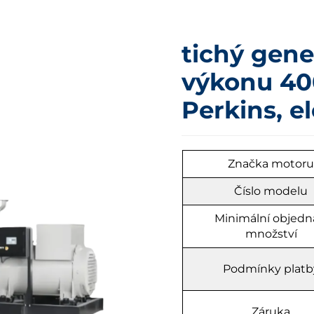
tichý gene
výkonu 4
Perkins, e
Značka motor
Číslo modelu
Minimální objedn
množství
Podmínky platb
Záruka