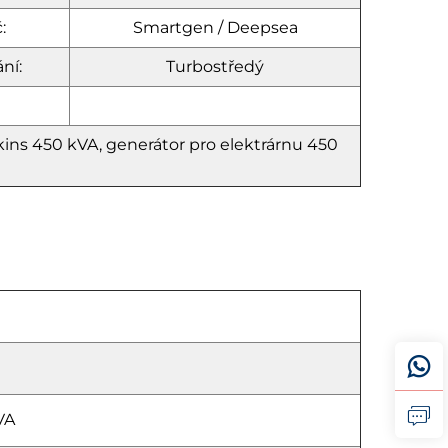
:
Smartgen / Deepsea
ní:
Turbostředý
ns 450 kVA, generátor pro elektrárnu 450
VA