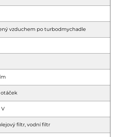
hlazený vzduchem po turbodmychadle
ním
 otáček
 V
ejový filtr, vodní filtr