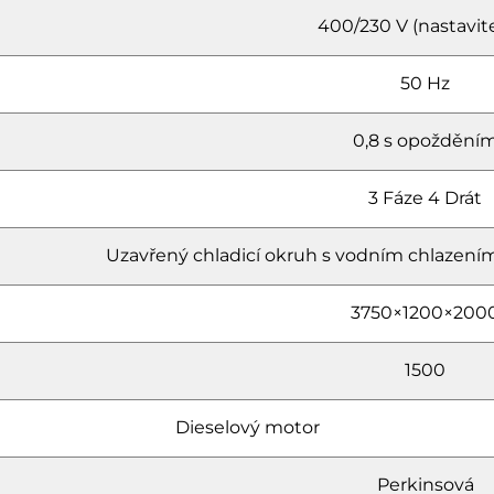
400/230 V (nastavit
50 Hz
0,8 s opoždění
3 Fáze 4 Drát
Uzavřený chladicí okruh s vodním chlazením
3750×1200×200
1500
Dieselový motor
Perkinsová