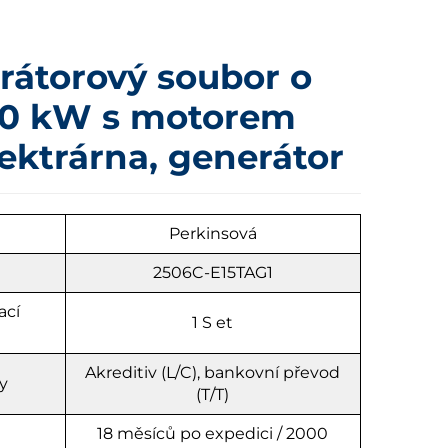
rátorový soubor o
00 kW s motorem
lektrárna, generátor
u
Perkinsová
2506C-E15TAG1
ací
1
S
et
Akreditiv (L/C), bankovní převod
y
(T/T)
18 měsíců po expedici / 2000