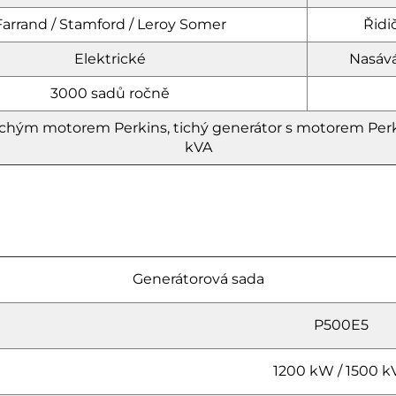
Farrand / Stamford / Leroy Somer
Řidič
Elektrické
Nasává
3000 sadů ročně
ichým motorem Perkins, tichý generátor s motorem Perki
kVA
Generátorová sada
P500E5
1200 kW / 1500 k