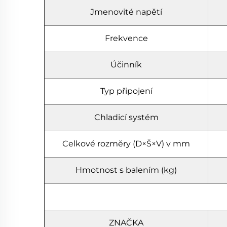
Jmenovité napětí
Frekvence
Účinník
Typ připojení
Chladicí systém
Celkové rozměry (D×Š×V) v mm
Hmotnost s balením (kg)
ZNAČKA