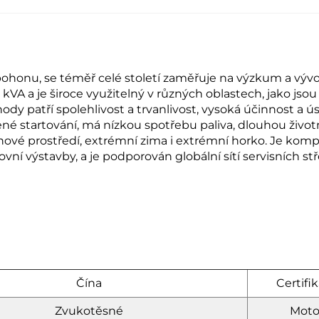
ti pohonu, se téměř celé století zaměřuje na výzkum a vý
VA a je široce využitelný v různých oblastech, jako jso
hody patří spolehlivost a trvanlivost, vysoká účinnost a ús
é startování, má nízkou spotřebu paliva, dlouhou živo
hové prostředí, extrémní zima i extrémní horko. Je komp
ní výstavby, a je podporován globální sítí servisních st
Čína
Certifik
Zvukotěsné
Moto