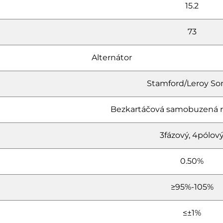
15.2
73
Alternátor
Stamford/Leroy S
Bezkartáčová samobuzená 
3fázový, 4pólov
0.50%
≥95%-105%
≤±1%