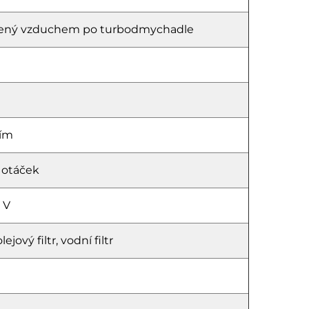
hlazený vzduchem po turbodmychadle
ním
 otáček
 V
ejový filtr, vodní filtr