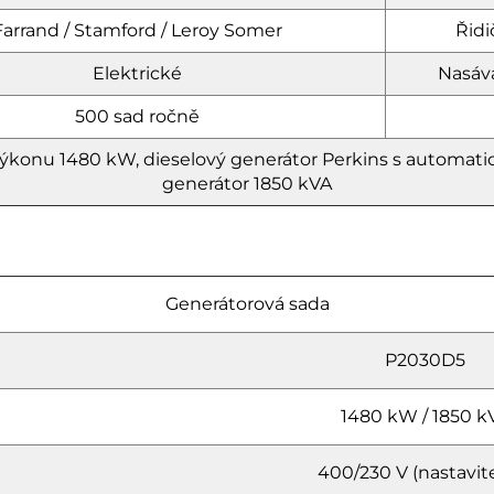
Farrand / Stamford / Leroy Somer
Řidi
Elektrické
Nasává
500 sad ročně
výkonu 1480 kW, dieselový generátor Perkins s automatic
generátor 1850 kVA
Generátorová sada
P2030D5
1480 kW / 1850 k
400/230 V (nastavit