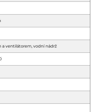
m
 a ventilátorem, vodní nádrž
0