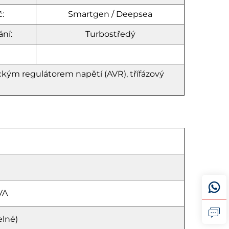
č:
Smartgen / Deepsea
ní:
Turbostředý
kým regulátorem napětí (AVR), třífázový
VA
elné)