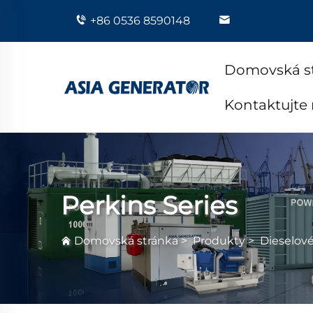
+86 0536 8590148
Domovská s
Kontaktujte
Perkins Series
Domovská stránka
>
Produkty
>
Dieselov