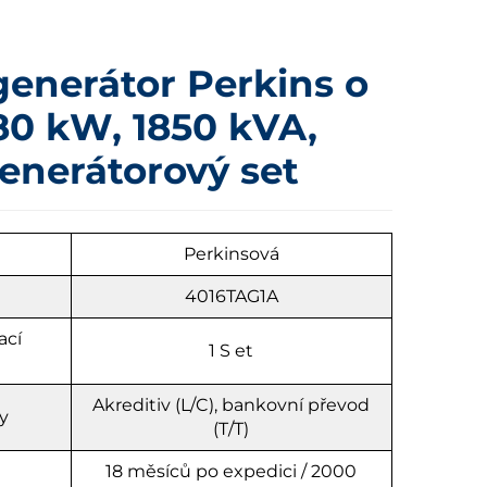
generátor Perkins o
80 kW, 1850 kVA,
generátorový set
u
Perkinsová
4016TAG1A
ací
1
S
et
Akreditiv (L/C), bankovní převod
y
(T/T)
18 měsíců po expedici / 2000