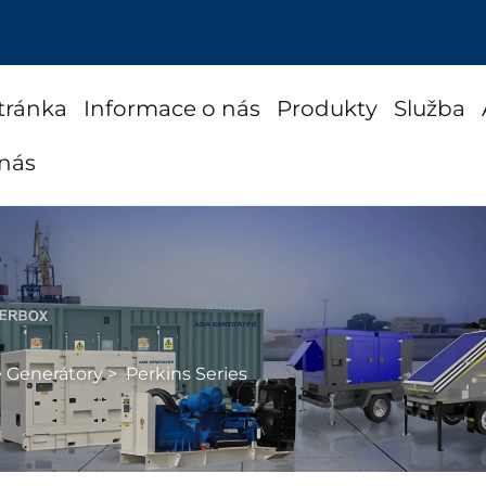
tránka
Informace o nás
Produkty
Služba
 nás
é Generátory
>
Perkins Series