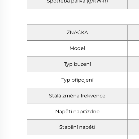
Spotřeba paliva (g/kW·h)
ZNAČKA
Model
Typ buzení
Typ připojení
Stálá změna frekvence
Napětí naprázdno
Stabilní napětí