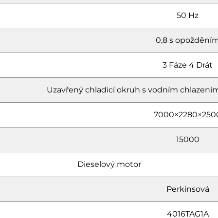
50 Hz
0,8 s opoždění
3 Fáze 4 Drát
Uzavřený chladicí okruh s vodním chlazením
7000×2280×250
15000
Dieselový motor
Perkinsová
4016TAG1A