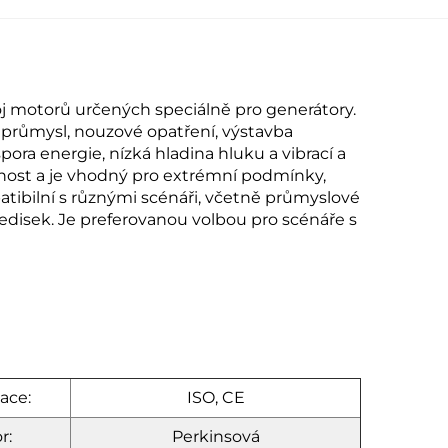
voj motorů určených speciálně pro generátory.
u průmysl, nouzové opatření, výstavba
pora energie, nízká hladina hluku a vibrací a
tnost a je vhodný pro extrémní podmínky,
atibilní s různými scénáři, včetně průmyslové
ředisek. Je preferovanou volbou pro scénáře s
kace:
ISO, CE
r:
Perkinsová