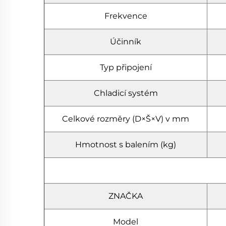
Frekvence
Účinník
Typ připojení
Chladicí systém
Celkové rozměry (D×Š×V) v mm
Hmotnost s balením (kg)
ZNAČKA
Model