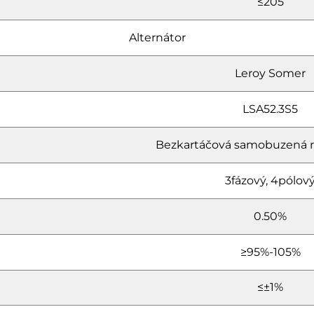
≤205
Alternátor
Leroy Somer
LSA52.3S5
Bezkartáčová samobuzená 
3fázový, 4pólov
0.50%
≥95%-105%
≤±1%