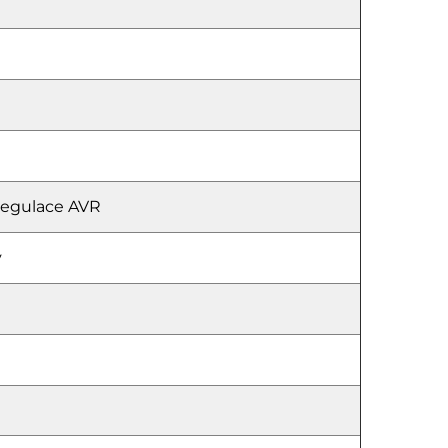
regulace AVR
ý