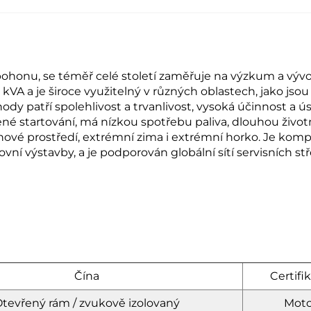
ti pohonu, se téměř celé století zaměřuje na výzkum a vý
VA a je široce využitelný v různých oblastech, jako jso
hody patří spolehlivost a trvanlivost, vysoká účinnost a ús
é startování, má nízkou spotřebu paliva, dlouhou živo
hové prostředí, extrémní zima i extrémní horko. Je komp
ní výstavby, a je podporován globální sítí servisních st
Čína
Certifi
tevřený rám / zvukově izolovaný
Moto