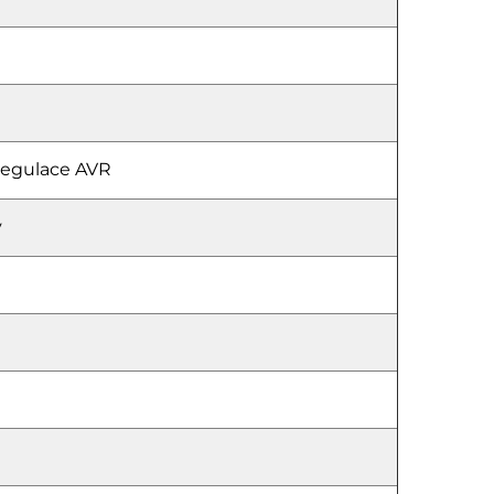
regulace AVR
ý