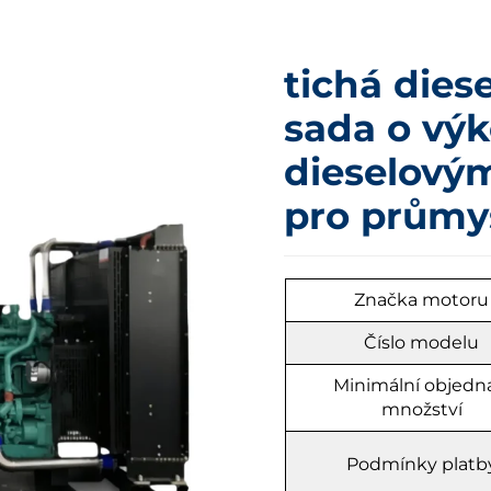
tichá dies
sada o vý
dieselový
pro průmys
Značka motoru
Číslo modelu
Minimální objedn
množství
Podmínky platb