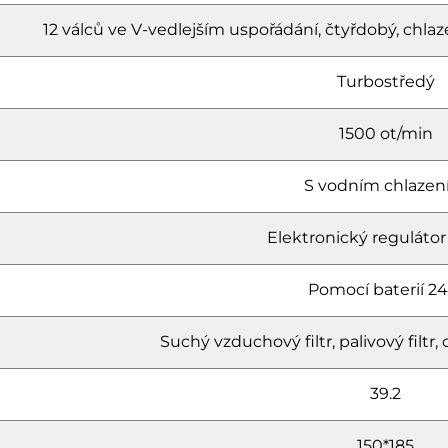
12 válců ve V-vedlejším uspořádání, čtyřdobý, c
Turbostředý
1500 ot/min
S vodním chlaze
Elektronický regulátor
Pomocí baterií 24
Suchý vzduchový filtr, palivový filtr, ol
39.2
150*185