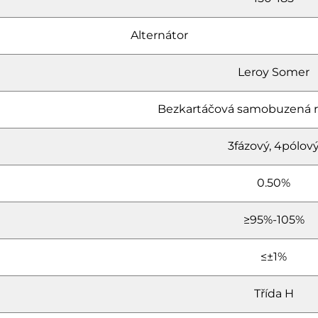
Alternátor
Leroy Somer
Bezkartáčová samobuzená 
3fázový, 4pólov
0.50%
≥95%-105%
≤±1%
Třída H