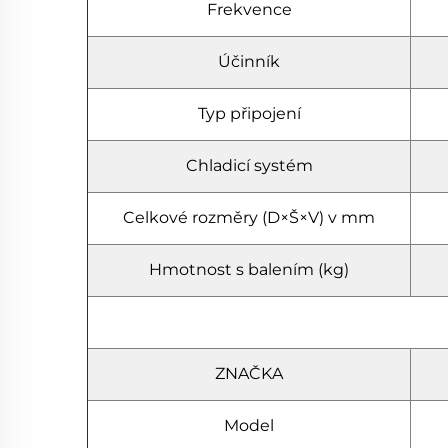
Frekvence
Účinník
Typ připojení
Chladicí systém
Celkové rozměry (D×Š×V) v mm
Hmotnost s balením (kg)
ZNAČKA
Model