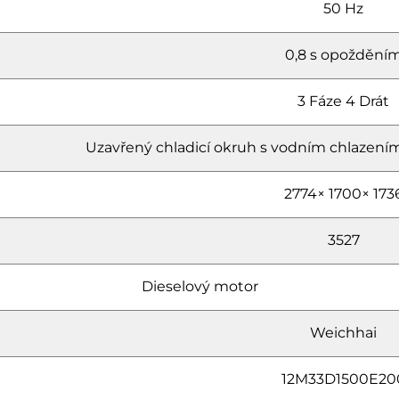
50 Hz
0,8 s opoždění
3 Fáze 4 Drát
Uzavřený chladicí okruh s vodním chlazením
2774× 1700× 173
3527
Dieselový motor
Weichhai
12M33D1500E20