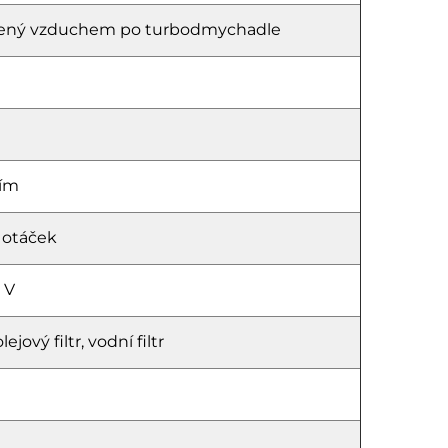
hlazený vzduchem po turbodmychadle
ním
 otáček
 V
ejový filtr, vodní filtr