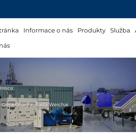
tránka
Informace o nás
Produkty
Služba
 nás
é Generátory
>
Řada Weichai