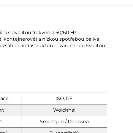
í s dvojitou frekvencí 50/60 Hz,
 kontejnerové) a nízkou spotřebou paliva
rozsáhlou infrastrukturu – zaručenou kvalitou
kace:
ISO, CE
r:
Weichhai
č:
Smartgen / Deepsea