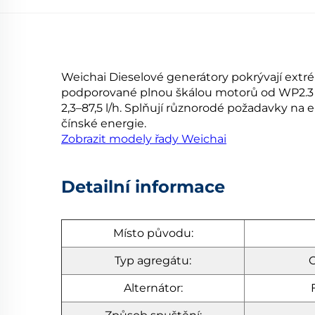
Weichai Dieselové generátory pokrývají extré
podporované plnou škálou motorů od WP2.3 d
2,3–87,5 l/h. Splňují různorodé požadavky na 
čínské energie.
Zobrazit modely řady Weichai
Detailní informace
Místo původu:
Typ agregátu:
O
Alternátor: