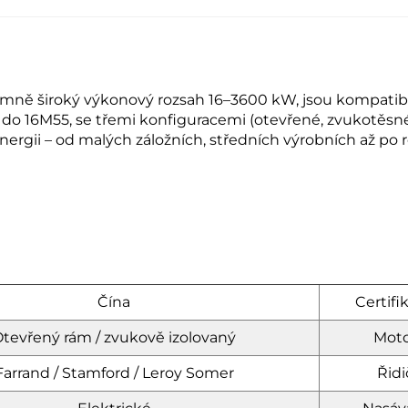
mně široký výkonový rozsah 16–3600 kW, jsou kompatibiln
o 16M55, se třemi konfiguracemi (otevřené, zvukotěsné,
energii – od malých záložních, středních výrobních až po 
Čína
Certifi
tevřený rám / zvukově izolovaný
Moto
Farrand / Stamford / Leroy Somer
Řidi