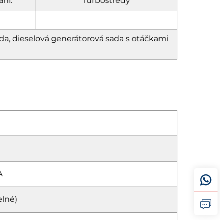
ní:
Turbostředý
a, dieselová generátorová sada s otáčkami
A
elné)