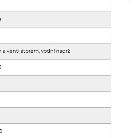
m
 a ventilátorem, vodní nádrž
6
0