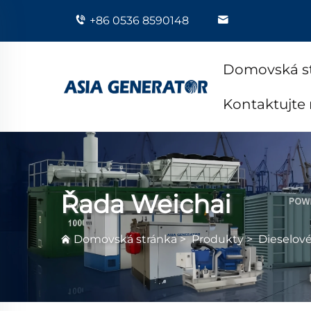
+86 0536 8590148
Domovská s
Kontaktujte
Řada Weichai
Domovská stránka
>
Produkty
>
Dieselov