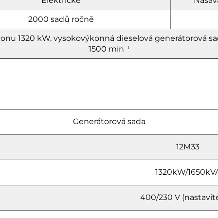
Elektrické
Nasává
2000 sadů ročně
konu 1320 kW, vysokovýkonná dieselová generátorová sad
1500 min⁻¹
Generátorová sada
12M33
1320kW/1650kV
400/230 V (nastavit