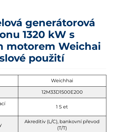
elová generátorová
konu 1320 kW s
m motorem Weichai
lové použití
Weichhai
12M33D1500E200
ací
1
S
et
Akreditiv (L/C), bankovní převod
y
(T/T)