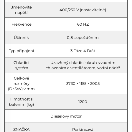
Jmenovité
400/230 V (nastavitelné)
napětí
Frekvence
60 HZ
Účinník
0,8 s opožděním
Typ připojení
3 Fáze 4 Drát
Chladicí
Uzavřený chladicí okruh s vodním
systém
chlazením a ventilátorem, vodní nádrž
Celkové
rozměry
3730 × 1155 × 2005
(D×Š×V) v mm
Hmotnost s
1200
balením (kg)
Dieselový motor
ZNAČKA
Perkinsová