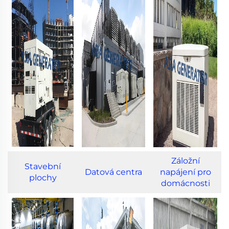
Záložní
Stavební
Datová centra
napájení pro
plochy
domácnosti