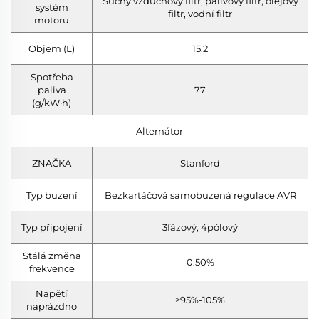
Suchý vzduchový filtr, palivový filtr, olejový
systém
filtr, vodní filtr
motoru
Objem (L)
15.2
Spotřeba
paliva
77
(g/kW·h)
Alternátor
ZNAČKA
Stanford
Typ buzení
Bezkartáčová samobuzená regulace AVR
Typ připojení
3fázový, 4pólový
Stálá změna
0.50%
frekvence
Napětí
≥95%-105%
naprázdno