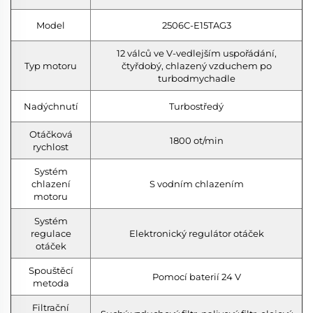
Model
2506C-E15TAG3
12 válců ve V-vedlejším uspořádání,
Typ motoru
čtyřdobý, chlazený vzduchem po
turbodmychadle
Nadýchnutí
Turbostředý
Otáčková
1800 ot/min
rychlost
Systém
chlazení
S vodním chlazením
motoru
Systém
regulace
Elektronický regulátor otáček
otáček
Spouštěcí
Pomocí baterií 24 V
metoda
Filtrační