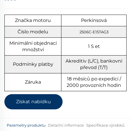
Značka motoru
Perkinsová
Číslo modelu
2506C-E15TAG3
Minimální objednací
1
S
et
množství
Akreditiv (L/C), bankovní
Podmínky platby
převod (T/T)
18 měsíců po expedici /
Záruka
2000 provozních hodin
Získat nabídku
Parametry produktu
Detailní informace
Specifikace výrobků