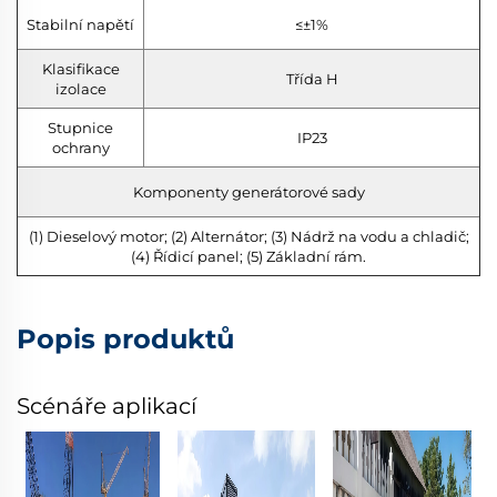
Stabilní napětí
≤±1%
Klasifikace
Třída H
izolace
Stupnice
IP23
ochrany
Komponenty generátorové sady
(1) Dieselový motor; (2) Alternátor; (3) Nádrž na vodu a chladič;
(4) Řídicí panel; (5) Základní rám.
Popis produktů
Scénáře aplikací