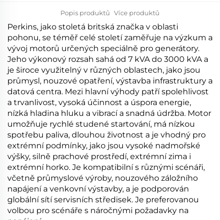
Popis produktů
Více produktů
Perkins, jako stoletá britská značka v oblasti
pohonu, se téměř celé století zaměřuje na výzkum a
vývoj motorů určených speciálně pro generátory.
Jeho výkonový rozsah sahá od 7 kVA do 3000 kVA a
je široce využitelný v různých oblastech, jako jsou
průmysl, nouzové opatření, výstavba infrastruktury a
datová centra. Mezi hlavní výhody patří spolehlivost
a trvanlivost, vysoká účinnost a úspora energie,
nízká hladina hluku a vibrací a snadná údržba. Motor
umožňuje rychlé studené startování, má nízkou
spotřebu paliva, dlouhou životnost a je vhodný pro
extrémní podmínky, jako jsou vysoké nadmořské
výšky, silně prachové prostředí, extrémní zima i
extrémní horko. Je kompatibilní s různými scénáři,
včetně průmyslové výroby, nouzového záložního
napájení a venkovní výstavby, a je podporován
globální sítí servisních středisek. Je preferovanou
volbou pro scénáře s náročnými požadavky na