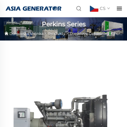
CS
Perkins Series
Domovská stránka
>
Produkty
>
Dieselové Generátory
>
Perkins Series