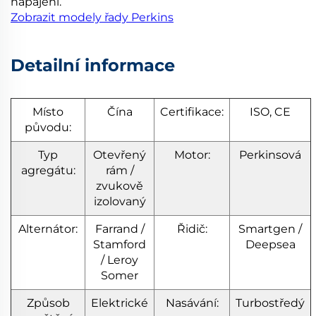
napájení.
Zobrazit modely řady Perkins
Detailní informace
Místo
Čína
Certifikace:
ISO, CE
původu:
Typ
Otevřený
Motor:
Perkinsová
agregátu:
rám /
zvukově
izolovaný
Alternátor:
Farrand /
Řidič:
Smartgen /
Stamford
Deepsea
/ Leroy
Somer
Způsob
Elektrické
Nasávání:
Turbostředý