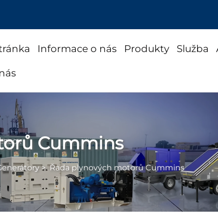
tránka
Informace o nás
Produkty
Služba
 nás
torů Cummins
Generátory
>
Řada plynových motorů Cummins