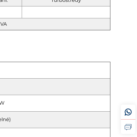
ní:
Turbostředý
kVA
kW
elné)