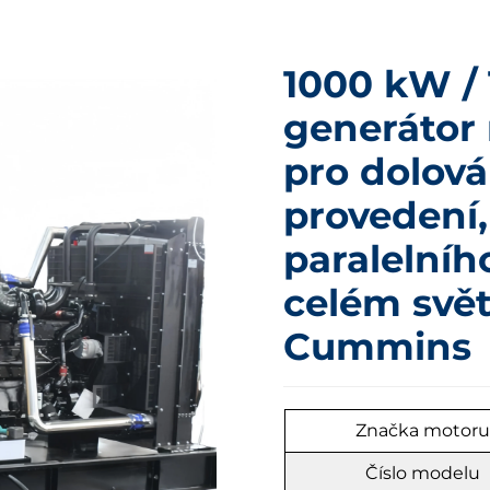
1000 kW / 
generátor 
pro dolov
provedení
paralelníh
celém svět
Cummins
Značka motor
Číslo modelu