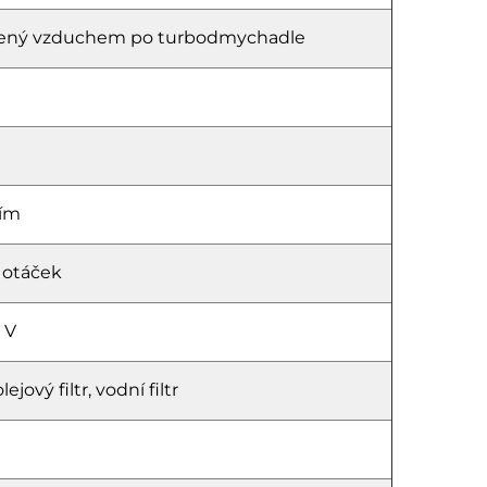
hlazený vzduchem po turbodmychadle
ním
 otáček
 V
ejový filtr, vodní filtr