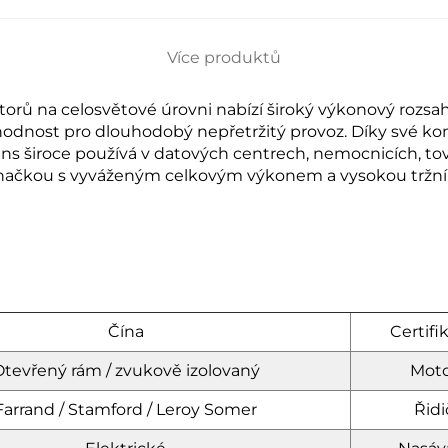
Více produktů
rů na celosvětové úrovni nabízí široký výkonový rozsah
hodnost pro dlouhodobý nepřetržitý provoz. Díky své komp
s široce používá v datových centrech, nemocnicích, tová
značkou s vyváženým celkovým výkonem a vysokou tržní 
Čína
Certifi
tevřený rám / zvukově izolovaný
Moto
Farrand / Stamford / Leroy Somer
Řidi