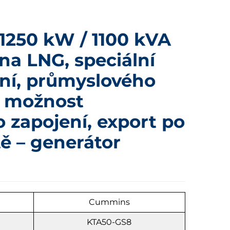
1250 kW / 1100 kVA
na LNG, speciální
ání, průmyslového
, možnost
o zapojení, export po
ě – generátor
u
Cummins
KTA50-GS8