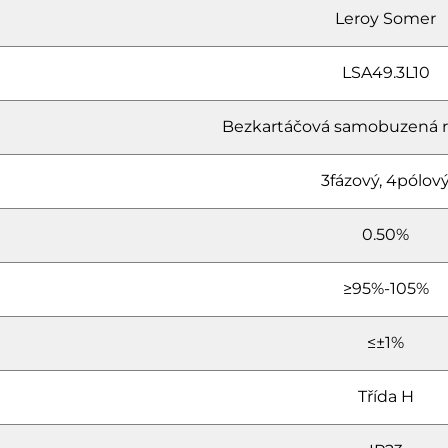
Leroy Somer
LSA49.3L10
Bezkartáčová samobuzená 
3fázový, 4pólov
0.50%
≥95%-105%
≤±1%
Třída H