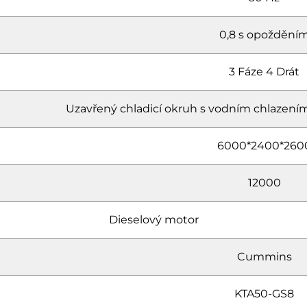
0,8 s opoždění
3 Fáze 4 Drát
Uzavřený chladicí okruh s vodním chlazením
6000*2400*260
12000
Dieselový motor
Cummins
KTA50-GS8