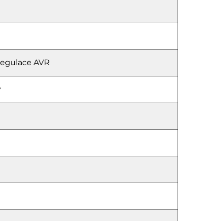
regulace AVR
ý