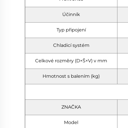
Účinník
Typ připojení
Chladicí systém
Celkové rozměry (D×Š×V) v mm
Hmotnost s balením (kg)
ZNAČKA
Model