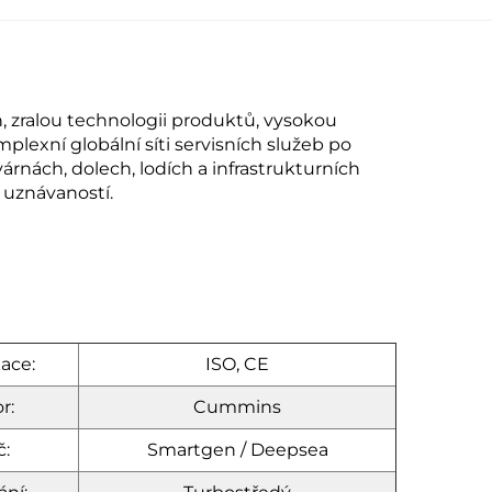
, zralou technologii produktů, vysokou
lexní globální síti servisních služeb po
rnách, dolech, lodích a infrastrukturních
uznávaností.
kace:
ISO, CE
r:
Cummins
č:
Smartgen / Deepsea