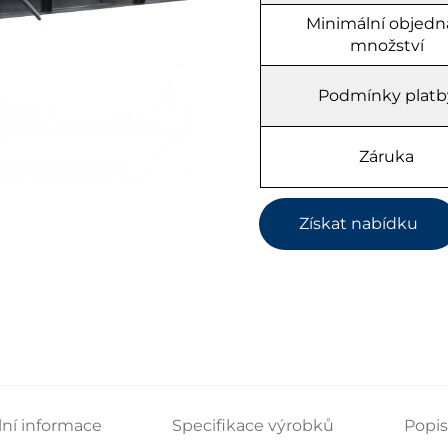
Minimální objedn
množství
Podmínky platb
Záruka
Získat nabídku
lní informace
Specifikace výrobků
Popi