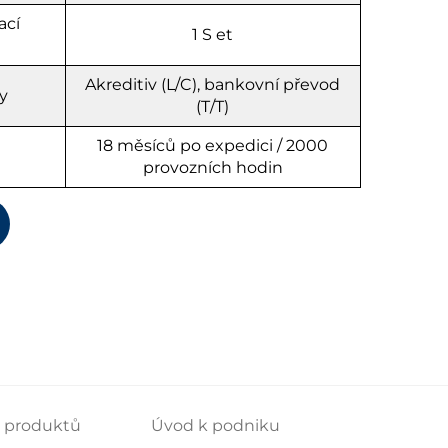
ací
1
S
et
Akreditiv (L/C), bankovní převod
y
(T/T)
18 měsíců po expedici / 2000
provozních hodin
s produktů
Úvod k podniku