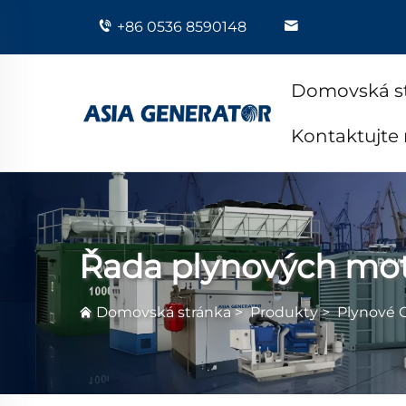
+86 0536 8590148
Domovská s
Kontaktujte
Řada plynových mo
Domovská stránka
>
Produkty
>
Plynové 