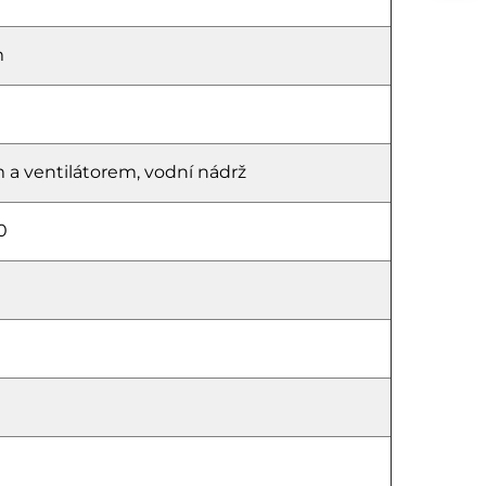
m
 a ventilátorem, vodní nádrž
0