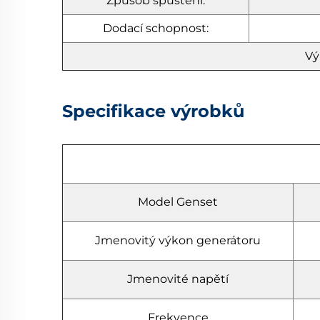
Způsob spuštění:
Dodací schopnost:
Vý
Specifikace výrobků
Model Genset
Jmenovitý výkon generátoru
Jmenovité napětí
Frekvence